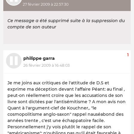
27 février 2009 à 22:57:30
Ce message a été supprimé suite à la suppression du
compte de son auteur
1
philippe garra
26 février 2009 à 16:48:03
Je me joins aux critiques de l'attitude de D.S et
exprime ma déception devant l'affaire Péant: au final ,
peut-on réellement croire que les accusations de son
livre sont dictées par l'antisémitisme ? A mon avis non
Quant à l'argument-clef de Kouchner,. "le
cosmopolitisme anglo-saxon" rappel nauséabond des
années trente , c'est une échappatoire facile.
Personnellement j'y vois plutôt le rappel de son
"américanisme": n'oublions pas qu'il était favorable à