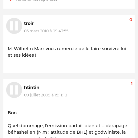
0
troir
05 mars 2010 à 09:43:55
M. Wilhelm Marr vous remercie de le faire survivre lui
et ses idées !!
1
htintin
09 juillet 2009 à 15:11:18
Bon
Quel dommage, l'emission partait bien et ... dérapage
béhashelien (N.m : attitude de BHL) et godwiniste, la