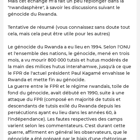
Mais cet échange m'a fait un peu replonger dans la
"rwandasphère", à savoir les discussions suivant le
génocide du Rwanda.
Tentative de résumé (vous connaissez sans doute tout
cela, mais cela peut être utile pour les autres)
Le génocide du Rwanda a eu lieu en 1994. Selon l'ONU
et l'ensemble des nations, le génocide, mené en trois
mois, a vu mourir 800 000 tutsis et hutus modérés de
la main des milices hutus interahamwe, jusqu'à ce que
le FPR de l'actuel président Paul Kagamé envahisse le
Rwanda et mette fin au génocide.
La guerre entre le FPR et le régime rwandais, toile de
fond du génocide, avait débuté en 1990, suite à une
attaque du FPR (composé en majorité de tutsis et
descendants de tutsis exilé du Rwanda depuis les
persécutions ayant eu lieu dans les années 60, à
l'indépendance). Les fautes respectives des camps
varient selon les commentateurs. C'est durant cette
guerre, affirment en général les observateurs, que le
génocide a été préparé par le biais d'une rhétorique