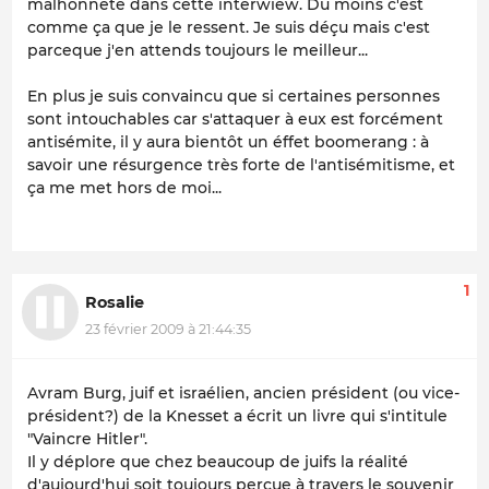
malhonnête dans cette interwiew. Du moins c'est
comme ça que je le ressent. Je suis déçu mais c'est
parceque j'en attends toujours le meilleur...
En plus je suis convaincu que si certaines personnes
sont intouchables car s'attaquer à eux est forcément
antisémite, il y aura bientôt un éffet boomerang : à
savoir une résurgence très forte de l'antisémitisme, et
ça me met hors de moi...
1
Rosalie
23 février 2009 à 21:44:35
Avram Burg, juif et israélien, ancien président (ou vice-
président?) de la Knesset a écrit un livre qui s'intitule
"Vaincre Hitler".
Il y déplore que chez beaucoup de juifs la réalité
d'aujourd'hui soit toujours perçue à travers le souvenir