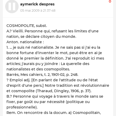
0
aymerick despres
05 mai 2009 à 21:37:48
COSMOPOLITE, subst.
A.? Vieilli. Personne qui, refusant les limites d'une
nation, se déclare citoyen du monde.
Anton. nationaliste :
1. ... je suis né nationaliste. Je ne sais pas si j'ai eu la
bonne fortune d'inventer le mot, peut-être en ai-je
donné le premier la définition. J'ai reproduit ici mes
articles; j'aurais pu y joindre : La querelle des
nationalistes et des cosmopolites.
Barrès, Mes cahiers, t. 2, 1901-02, p. 248.
? Emploi adj. [En parlant de l'attitude ou de l'état
d'esprit d'une pers.] Notre tradition est révolutionnaire
et cosmopolite (Tharaud, Dingley, 1906, p. 37).
B.? Personne qui voyage à travers le monde sans se
fixer, par goût ou par nécessité (politique ou
professionnelle).
Rem. On rencontre ds la docum. a) Cosmopolitain,