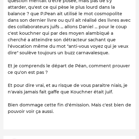
question méritait d'être posée, mais pas de s'y
attarder, qu'est ce qui pèse le plus lourd dans la
balance ? que P.Pean ait utilisé le mot cosmopolite
dans son dernier livre ou qu'il ait réalisé des livres avec
des collaborateurs juifs ... allons Daniel ... pour le coup
c'est kouchner qui par des moyen alambiqué a
cherché a atteindre son détracteur sachant que
l'évocation même du mot "anti-vous voyez qui je veux
dire" soulève toujours un buzz carnavalesque.
Et je comprends le départ de Péan, comment prouver
ce qu'on est pas ?
Et pour dire vrai, et au risque de vous paraitre niais, je
n'avais jamais fait gaffe que Kouchner était juif.
Bien dommage cette fin d'émission. Mais c'est bien de
pouvoir voir ça aussi.