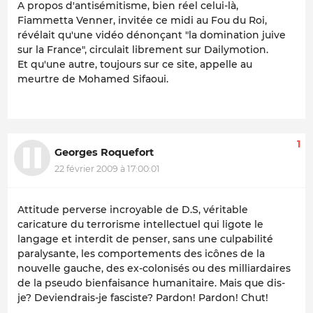
A propos d'antisémitisme, bien réel celui-là,
Fiammetta Venner, invitée ce midi au Fou du Roi,
révélait qu'une vidéo dénonçant "la domination juive
sur la France", circulait librement sur Dailymotion.
Et qu'une autre, toujours sur ce site, appelle au
meurtre de Mohamed Sifaoui.
1
Georges Roquefort
22 février 2009 à 17:00:01
Attitude perverse incroyable de D.S, véritable
caricature du terrorisme intellectuel qui ligote le
langage et interdit de penser, sans une culpabilité
paralysante, les comportements des icônes de la
nouvelle gauche, des ex-colonisés ou des milliardaires
de la pseudo bienfaisance humanitaire. Mais que dis-
je? Deviendrais-je fasciste? Pardon! Pardon! Chut!