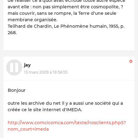
de réaliser ce à quoi avait échoué toute autre espèce
avant elle : non pas simplement être cosmopolite, ?
mais couvrir, sans se rompre, la Terre d'une seule
membrane organisée.
Teilhard de Chardin, Le Phénomène humain, 1955, p.
268.
0
jay
13 mars 2009 à 19:58:55
Bonjour
outre les archive du net il y a aussi une société qui a
créée ce le site internet d'IMEDA.
http://www.comcicomca.com/texte/nosclients.php5?
nom_court=imeda