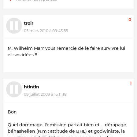
0
troir
05 mars 2010 à 09:43:55
M. Wilhelm Marr vous remercie de le faire survivre lui
et ses idées !!
1
htintin
09 juillet 2009 à 15:11:18
Bon
Quel dommage, l'emission partait bien et ... dérapage
béhashelien (N.m : attitude de BHL) et godwiniste, la