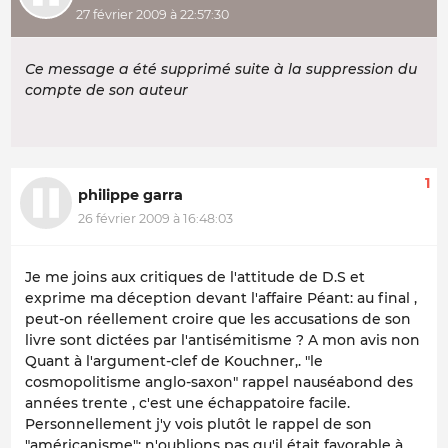
27 février 2009 à 22:57:30
Ce message a été supprimé suite à la suppression du
compte de son auteur
1
philippe garra
26 février 2009 à 16:48:03
Je me joins aux critiques de l'attitude de D.S et
exprime ma déception devant l'affaire Péant: au final ,
peut-on réellement croire que les accusations de son
livre sont dictées par l'antisémitisme ? A mon avis non
Quant à l'argument-clef de Kouchner,. "le
cosmopolitisme anglo-saxon" rappel nauséabond des
années trente , c'est une échappatoire facile.
Personnellement j'y vois plutôt le rappel de son
"américanisme": n'oublions pas qu'il était favorable à