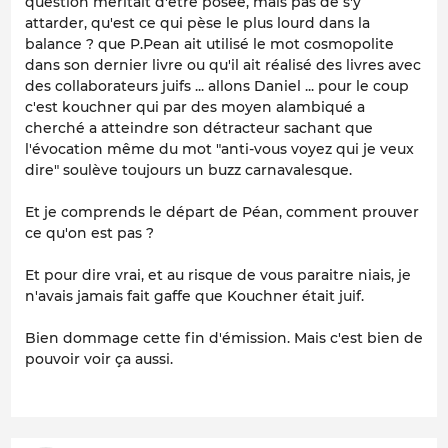
question méritait d'être posée, mais pas de s'y
attarder, qu'est ce qui pèse le plus lourd dans la
balance ? que P.Pean ait utilisé le mot cosmopolite
dans son dernier livre ou qu'il ait réalisé des livres avec
des collaborateurs juifs ... allons Daniel ... pour le coup
c'est kouchner qui par des moyen alambiqué a
cherché a atteindre son détracteur sachant que
l'évocation même du mot "anti-vous voyez qui je veux
dire" soulève toujours un buzz carnavalesque.
Et je comprends le départ de Péan, comment prouver
ce qu'on est pas ?
Et pour dire vrai, et au risque de vous paraitre niais, je
n'avais jamais fait gaffe que Kouchner était juif.
Bien dommage cette fin d'émission. Mais c'est bien de
pouvoir voir ça aussi.