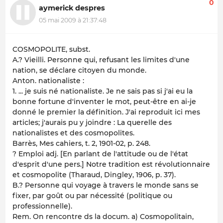
0
aymerick despres
05 mai 2009 à 21:37:48
COSMOPOLITE, subst.
A.? Vieilli. Personne qui, refusant les limites d'une
nation, se déclare citoyen du monde.
Anton. nationaliste :
1. ... je suis né nationaliste. Je ne sais pas si j'ai eu la
bonne fortune d'inventer le mot, peut-être en ai-je
donné le premier la définition. J'ai reproduit ici mes
articles; j'aurais pu y joindre : La querelle des
nationalistes et des cosmopolites.
Barrès, Mes cahiers, t. 2, 1901-02, p. 248.
? Emploi adj. [En parlant de l'attitude ou de l'état
d'esprit d'une pers.] Notre tradition est révolutionnaire
et cosmopolite (Tharaud, Dingley, 1906, p. 37).
B.? Personne qui voyage à travers le monde sans se
fixer, par goût ou par nécessité (politique ou
professionnelle).
Rem. On rencontre ds la docum. a) Cosmopolitain,