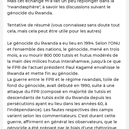
Mais cet échange m'a fait un peu replonger dans la
"rwandasphère", à savoir les discussions suivant le
génocide du Rwanda.
Tentative de résumé (vous connaissez sans doute tout
cela, mais cela peut être utile pour les autres)
Le génocide du Rwanda a eu lieu en 1994. Selon l'ONU
et l'ensemble des nations, le génocide, mené en trois
mois, a vu mourir 800 000 tutsis et hutus modérés de
la main des milices hutus interahamwe, jusqu'à ce que
le FPR de l'actuel président Paul Kagamé envahisse le
Rwanda et mette fin au génocide.
La guerre entre le FPR et le régime rwandais, toile de
fond du génocide, avait débuté en 1990, suite à une
attaque du FPR (composé en majorité de tutsis et
descendants de tutsis exilé du Rwanda depuis les
persécutions ayant eu lieu dans les années 60, à
l'indépendance). Les fautes respectives des camps
varient selon les commentateurs. C'est durant cette
guerre, affirment en général les observateurs, que le
génocide a été préparé par le biais d'une rhétorique