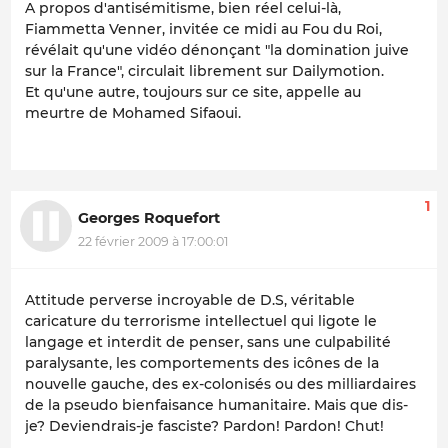
A propos d'antisémitisme, bien réel celui-là,
Fiammetta Venner, invitée ce midi au Fou du Roi,
révélait qu'une vidéo dénonçant "la domination juive
sur la France", circulait librement sur Dailymotion.
Et qu'une autre, toujours sur ce site, appelle au
meurtre de Mohamed Sifaoui.
1
Georges Roquefort
22 février 2009 à 17:00:01
Attitude perverse incroyable de D.S, véritable
caricature du terrorisme intellectuel qui ligote le
langage et interdit de penser, sans une culpabilité
paralysante, les comportements des icônes de la
nouvelle gauche, des ex-colonisés ou des milliardaires
de la pseudo bienfaisance humanitaire. Mais que dis-
je? Deviendrais-je fasciste? Pardon! Pardon! Chut!