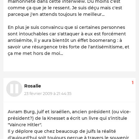
malhonnête dans cette interwiew. Du moins c'est
comme ça que je le ressent. Je suis déçu mais c'est
parceque j'en attends toujours le meilleur...
En plus je suis convaincu que si certaines personnes
sont intouchables car s'attaquer à eux est forcément
antisémite, il y aura bientôt un éffet boomerang : à
savoir une résurgence très forte de l'antisémitisme, et
ça me met hors de moi...
1
Rosalie
23 février 2009 à 21:44:35
Avram Burg, juif et israélien, ancien président (ou vice-
président?) de la Knesset a écrit un livre qui s'intitule
"Vaincre Hitler".
Il y déplore que chez beaucoup de juifs la réalité
d'aujourd'hui soit toujours perçue à travers le souvenir