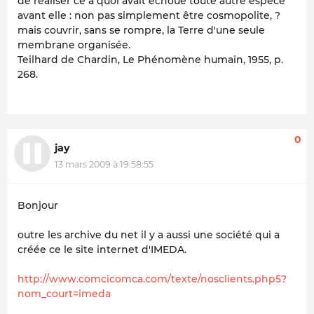
de réaliser ce à quoi avait échoué toute autre espèce
avant elle : non pas simplement être cosmopolite, ?
mais couvrir, sans se rompre, la Terre d'une seule
membrane organisée.
Teilhard de Chardin, Le Phénomène humain, 1955, p.
268.
0
jay
13 mars 2009 à 19:58:55
Bonjour
outre les archive du net il y a aussi une société qui a
créée ce le site internet d'IMEDA.
http://www.comcicomca.com/texte/nosclients.php5?
nom_court=imeda