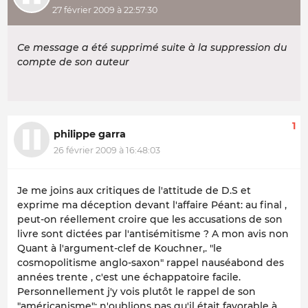
27 février 2009 à 22:57:30
Ce message a été supprimé suite à la suppression du
compte de son auteur
1
philippe garra
26 février 2009 à 16:48:03
Je me joins aux critiques de l'attitude de D.S et
exprime ma déception devant l'affaire Péant: au final ,
peut-on réellement croire que les accusations de son
livre sont dictées par l'antisémitisme ? A mon avis non
Quant à l'argument-clef de Kouchner,. "le
cosmopolitisme anglo-saxon" rappel nauséabond des
années trente , c'est une échappatoire facile.
Personnellement j'y vois plutôt le rappel de son
"américanisme": n'oublions pas qu'il était favorable à