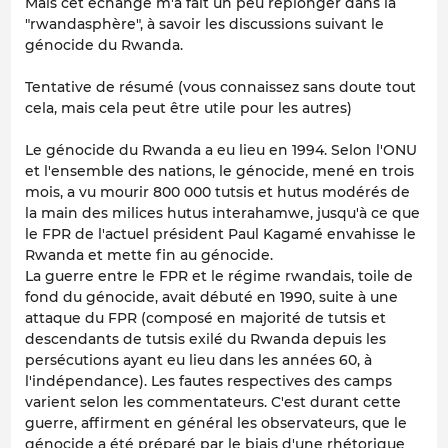
Mais cet échange m'a fait un peu replonger dans la
"rwandasphère", à savoir les discussions suivant le
génocide du Rwanda.
Tentative de résumé (vous connaissez sans doute tout
cela, mais cela peut être utile pour les autres)
Le génocide du Rwanda a eu lieu en 1994. Selon l'ONU
et l'ensemble des nations, le génocide, mené en trois
mois, a vu mourir 800 000 tutsis et hutus modérés de
la main des milices hutus interahamwe, jusqu'à ce que
le FPR de l'actuel président Paul Kagamé envahisse le
Rwanda et mette fin au génocide.
La guerre entre le FPR et le régime rwandais, toile de
fond du génocide, avait débuté en 1990, suite à une
attaque du FPR (composé en majorité de tutsis et
descendants de tutsis exilé du Rwanda depuis les
persécutions ayant eu lieu dans les années 60, à
l'indépendance). Les fautes respectives des camps
varient selon les commentateurs. C'est durant cette
guerre, affirment en général les observateurs, que le
génocide a été préparé par le biais d'une rhétorique