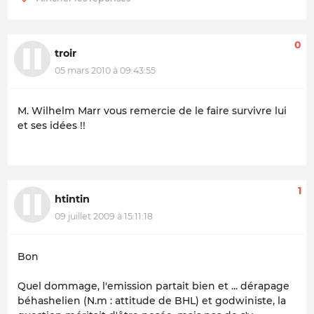
0
troir
05 mars 2010 à 09:43:55
M. Wilhelm Marr vous remercie de le faire survivre lui
et ses idées !!
1
htintin
09 juillet 2009 à 15:11:18
Bon
Quel dommage, l'emission partait bien et ... dérapage
béhashelien (N.m : attitude de BHL) et godwiniste, la