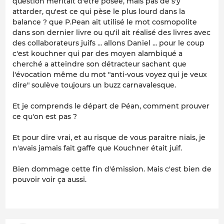
question méritait d'être posée, mais pas de s'y
attarder, qu'est ce qui pèse le plus lourd dans la
balance ? que P.Pean ait utilisé le mot cosmopolite
dans son dernier livre ou qu'il ait réalisé des livres avec
des collaborateurs juifs ... allons Daniel ... pour le coup
c'est kouchner qui par des moyen alambiqué a
cherché a atteindre son détracteur sachant que
l'évocation même du mot "anti-vous voyez qui je veux
dire" soulève toujours un buzz carnavalesque.
Et je comprends le départ de Péan, comment prouver
ce qu'on est pas ?
Et pour dire vrai, et au risque de vous paraitre niais, je
n'avais jamais fait gaffe que Kouchner était juif.
Bien dommage cette fin d'émission. Mais c'est bien de
pouvoir voir ça aussi.