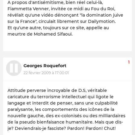
A propos d'antisémitisme, bien réel celui-là,
Fiammetta Venner, invitée ce midi au Fou du Roi,
révélait qu'une vidéo dénonçant "la domination juive
sur la France", circulait librement sur Dailymotion.
Et qu'une autre, toujours sur ce site, appelle au
meurtre de Mohamed Sifaoui.
1
Georges Roquefort
22 février 2009 à 17:00:01
Attitude perverse incroyable de D.S, véritable
caricature du terrorisme intellectuel qui ligote le
langage et interdit de penser, sans une culpabilité
paralysante, les comportements des icônes de la
nouvelle gauche, des ex-colonisés ou des milliardaires
de la pseudo bienfaisance humanitaire. Mais que dis-
je? Deviendrais-je fasciste? Pardon! Pardon! Chut!