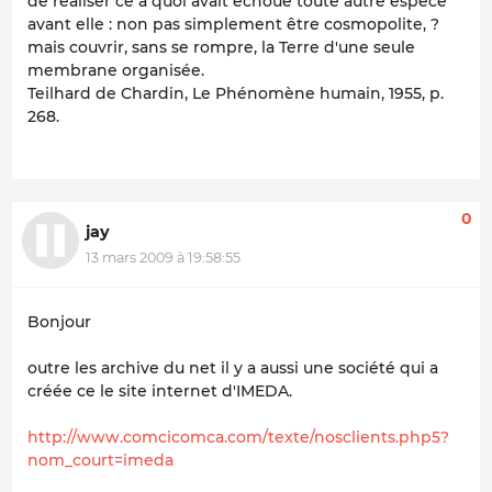
de réaliser ce à quoi avait échoué toute autre espèce
avant elle : non pas simplement être cosmopolite, ?
mais couvrir, sans se rompre, la Terre d'une seule
membrane organisée.
Teilhard de Chardin, Le Phénomène humain, 1955, p.
268.
0
jay
13 mars 2009 à 19:58:55
Bonjour
outre les archive du net il y a aussi une société qui a
créée ce le site internet d'IMEDA.
http://www.comcicomca.com/texte/nosclients.php5?
nom_court=imeda