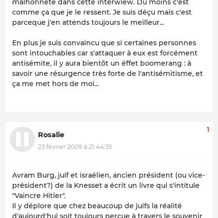
malhonnête dans cette interwiew. Du moins c'est
comme ça que je le ressent. Je suis déçu mais c'est
parceque j'en attends toujours le meilleur...
En plus je suis convaincu que si certaines personnes
sont intouchables car s'attaquer à eux est forcément
antisémite, il y aura bientôt un éffet boomerang : à
savoir une résurgence très forte de l'antisémitisme, et
ça me met hors de moi...
1
Rosalie
23 février 2009 à 21:44:35
Avram Burg, juif et israélien, ancien président (ou vice-
président?) de la Knesset a écrit un livre qui s'intitule
"Vaincre Hitler".
Il y déplore que chez beaucoup de juifs la réalité
d'aujourd'hui soit toujours perçue à travers le souvenir