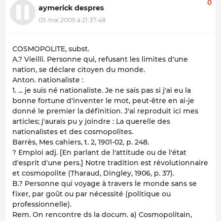
0
aymerick despres
05 mai 2009 à 21:37:48
COSMOPOLITE, subst.
A.? Vieilli. Personne qui, refusant les limites d'une
nation, se déclare citoyen du monde.
Anton. nationaliste :
1. ... je suis né nationaliste. Je ne sais pas si j'ai eu la
bonne fortune d'inventer le mot, peut-être en ai-je
donné le premier la définition. J'ai reproduit ici mes
articles; j'aurais pu y joindre : La querelle des
nationalistes et des cosmopolites.
Barrès, Mes cahiers, t. 2, 1901-02, p. 248.
? Emploi adj. [En parlant de l'attitude ou de l'état
d'esprit d'une pers.] Notre tradition est révolutionnaire
et cosmopolite (Tharaud, Dingley, 1906, p. 37).
B.? Personne qui voyage à travers le monde sans se
fixer, par goût ou par nécessité (politique ou
professionnelle).
Rem. On rencontre ds la docum. a) Cosmopolitain,