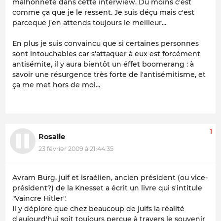
malhonnête dans cette interwiew. Du moins c'est
comme ça que je le ressent. Je suis déçu mais c'est
parceque j'en attends toujours le meilleur...
En plus je suis convaincu que si certaines personnes
sont intouchables car s'attaquer à eux est forcément
antisémite, il y aura bientôt un éffet boomerang : à
savoir une résurgence très forte de l'antisémitisme, et
ça me met hors de moi...
1
Rosalie
23 février 2009 à 21:44:35
Avram Burg, juif et israélien, ancien président (ou vice-
président?) de la Knesset a écrit un livre qui s'intitule
"Vaincre Hitler".
Il y déplore que chez beaucoup de juifs la réalité
d'aujourd'hui soit toujours perçue à travers le souvenir