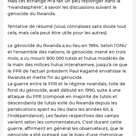
Mais cet échange m'a fait un peu replonger dans la
"rwandasphère", à savoir les discussions suivant le
génocide du Rwanda.
Tentative de résumé (vous connaissez sans doute tout
cela, mais cela peut être utile pour les autres)
Le génocide du Rwanda a eu lieu en 1994. Selon l'ONU
et l'ensemble des nations, le génocide, mené en trois
mois, a vu mourir 800 000 tutsis et hutus modérés de
la main des milices hutus interahamwe, jusqu'à ce que
le FPR de l'actuel président Paul Kagamé envahisse le
Rwanda et mette fin au génocide.
La guerre entre le FPR et le régime rwandais, toile de
fond du génocide, avait débuté en 1990, suite à une
attaque du FPR (composé en majorité de tutsis et
descendants de tutsis exilé du Rwanda depuis les
persécutions ayant eu lieu dans les années 60, à
l'indépendance). Les fautes respectives des camps
varient selon les commentateurs. C'est durant cette
guerre, affirment en général les observateurs, que le
génocide a été préparé par le biais d'une rhétorique