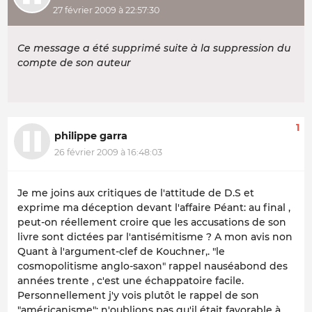
27 février 2009 à 22:57:30
Ce message a été supprimé suite à la suppression du
compte de son auteur
1
philippe garra
26 février 2009 à 16:48:03
Je me joins aux critiques de l'attitude de D.S et
exprime ma déception devant l'affaire Péant: au final ,
peut-on réellement croire que les accusations de son
livre sont dictées par l'antisémitisme ? A mon avis non
Quant à l'argument-clef de Kouchner,. "le
cosmopolitisme anglo-saxon" rappel nauséabond des
années trente , c'est une échappatoire facile.
Personnellement j'y vois plutôt le rappel de son
"américanisme": n'oublions pas qu'il était favorable à