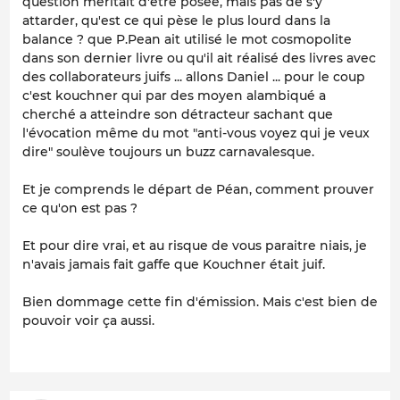
question méritait d'être posée, mais pas de s'y
attarder, qu'est ce qui pèse le plus lourd dans la
balance ? que P.Pean ait utilisé le mot cosmopolite
dans son dernier livre ou qu'il ait réalisé des livres avec
des collaborateurs juifs ... allons Daniel ... pour le coup
c'est kouchner qui par des moyen alambiqué a
cherché a atteindre son détracteur sachant que
l'évocation même du mot "anti-vous voyez qui je veux
dire" soulève toujours un buzz carnavalesque.
Et je comprends le départ de Péan, comment prouver
ce qu'on est pas ?
Et pour dire vrai, et au risque de vous paraitre niais, je
n'avais jamais fait gaffe que Kouchner était juif.
Bien dommage cette fin d'émission. Mais c'est bien de
pouvoir voir ça aussi.