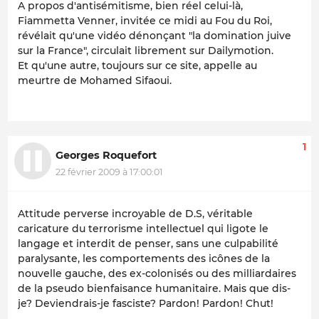
A propos d'antisémitisme, bien réel celui-là,
Fiammetta Venner, invitée ce midi au Fou du Roi,
révélait qu'une vidéo dénonçant "la domination juive
sur la France", circulait librement sur Dailymotion.
Et qu'une autre, toujours sur ce site, appelle au
meurtre de Mohamed Sifaoui.
1
Georges Roquefort
22 février 2009 à 17:00:01
Attitude perverse incroyable de D.S, véritable
caricature du terrorisme intellectuel qui ligote le
langage et interdit de penser, sans une culpabilité
paralysante, les comportements des icônes de la
nouvelle gauche, des ex-colonisés ou des milliardaires
de la pseudo bienfaisance humanitaire. Mais que dis-
je? Deviendrais-je fasciste? Pardon! Pardon! Chut!