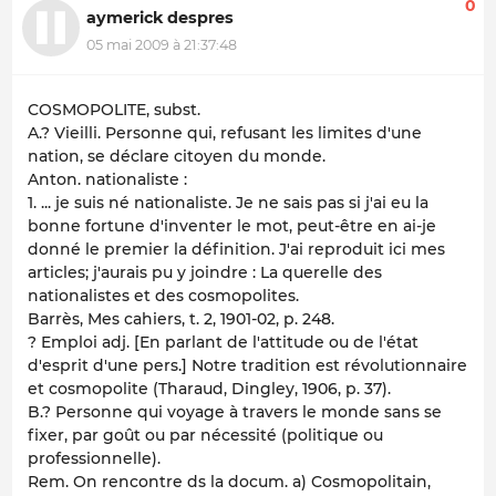
0
aymerick despres
05 mai 2009 à 21:37:48
COSMOPOLITE, subst.
A.? Vieilli. Personne qui, refusant les limites d'une
nation, se déclare citoyen du monde.
Anton. nationaliste :
1. ... je suis né nationaliste. Je ne sais pas si j'ai eu la
bonne fortune d'inventer le mot, peut-être en ai-je
donné le premier la définition. J'ai reproduit ici mes
articles; j'aurais pu y joindre : La querelle des
nationalistes et des cosmopolites.
Barrès, Mes cahiers, t. 2, 1901-02, p. 248.
? Emploi adj. [En parlant de l'attitude ou de l'état
d'esprit d'une pers.] Notre tradition est révolutionnaire
et cosmopolite (Tharaud, Dingley, 1906, p. 37).
B.? Personne qui voyage à travers le monde sans se
fixer, par goût ou par nécessité (politique ou
professionnelle).
Rem. On rencontre ds la docum. a) Cosmopolitain,