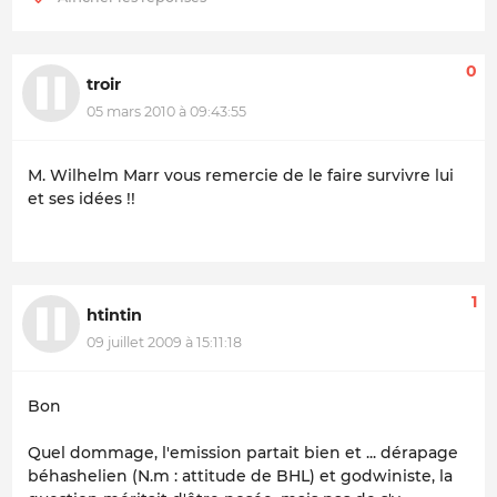
0
troir
05 mars 2010 à 09:43:55
M. Wilhelm Marr vous remercie de le faire survivre lui
et ses idées !!
1
htintin
09 juillet 2009 à 15:11:18
Bon
Quel dommage, l'emission partait bien et ... dérapage
béhashelien (N.m : attitude de BHL) et godwiniste, la