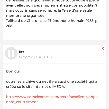
de réaliser ce à quoi avait échoué toute autre espèce
avant elle : non pas simplement être cosmopolite, ?
mais couvrir, sans se rompre, la Terre d'une seule
membrane organisée.
Teilhard de Chardin, Le Phénomène humain, 1955, p.
268.
0
jay
13 mars 2009 à 19:58:55
Bonjour
outre les archive du net il y a aussi une société qui a
créée ce le site internet d'IMEDA.
http://www.comcicomca.com/texte/nosclients.php5?
nom_court=imeda