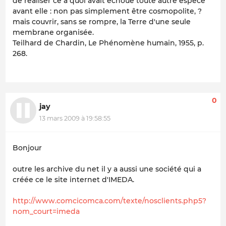
de réaliser ce à quoi avait échoué toute autre espèce
avant elle : non pas simplement être cosmopolite, ?
mais couvrir, sans se rompre, la Terre d'une seule
membrane organisée.
Teilhard de Chardin, Le Phénomène humain, 1955, p.
268.
0
jay
13 mars 2009 à 19:58:55
Bonjour
outre les archive du net il y a aussi une société qui a
créée ce le site internet d'IMEDA.
http://www.comcicomca.com/texte/nosclients.php5?
nom_court=imeda