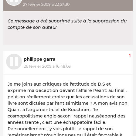
27 février 2009 à 22:57:30
Ce message a été supprimé suite à la suppression du
compte de son auteur
1
philippe garra
26 février 2009 à 16:48:03
Je me joins aux critiques de l'attitude de D.S et
exprime ma déception devant l'affaire Péant: au final ,
peut-on réellement croire que les accusations de son
livre sont dictées par l'antisémitisme ? A mon avis non
Quant à l'argument-clef de Kouchner,. "le
cosmopolitisme anglo-saxon" rappel nauséabond des
années trente , c'est une échappatoire facile.
Personnellement j'y vois plutôt le rappel de son
"américanisme": n'oublions pas qu'il était favorable à