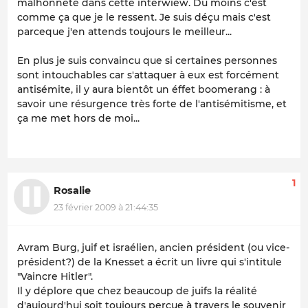
malhonnête dans cette interwiew. Du moins c'est
comme ça que je le ressent. Je suis déçu mais c'est
parceque j'en attends toujours le meilleur...
En plus je suis convaincu que si certaines personnes
sont intouchables car s'attaquer à eux est forcément
antisémite, il y aura bientôt un éffet boomerang : à
savoir une résurgence très forte de l'antisémitisme, et
ça me met hors de moi...
1
Rosalie
23 février 2009 à 21:44:35
Avram Burg, juif et israélien, ancien président (ou vice-
président?) de la Knesset a écrit un livre qui s'intitule
"Vaincre Hitler".
Il y déplore que chez beaucoup de juifs la réalité
d'aujourd'hui soit toujours perçue à travers le souvenir