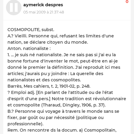
0
aymerick despres
05 mai 2009 à 21:37:48
COSMOPOLITE, subst.
A.? Vieilli. Personne qui, refusant les limites d'une
nation, se déclare citoyen du monde.
Anton. nationaliste :
1. ... je suis né nationaliste. Je ne sais pas si j'ai eu la
bonne fortune d'inventer le mot, peut-être en ai-je
donné le premier la définition. J'ai reproduit ici mes
articles; j'aurais pu y joindre : La querelle des
nationalistes et des cosmopolites.
Barrès, Mes cahiers, t. 2, 1901-02, p. 248.
? Emploi adj. [En parlant de l'attitude ou de l'état
d'esprit d'une pers.] Notre tradition est révolutionnaire
et cosmopolite (Tharaud, Dingley, 1906, p. 37).
B.? Personne qui voyage à travers le monde sans se
fixer, par goût ou par nécessité (politique ou
professionnelle).
Rem. On rencontre ds la docum. a) Cosmopolitain,