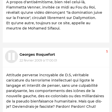
A propos d'antisémitisme, bien réel celui-là,
Fiammetta Venner, invitée ce midi au Fou du Roi,
révélait qu'une vidéo dénonçant "la domination juive
sur la France", circulait librement sur Dailymotion.
Et qu'une autre, toujours sur ce site, appelle au
meurtre de Mohamed Sifaoui.
1
Georges Roquefort
22 février 2009 à 17:00:01
Attitude perverse incroyable de D.S, véritable
caricature du terrorisme intellectuel qui ligote le
langage et interdit de penser, sans une culpabilité
paralysante, les comportements des icônes de la
nouvelle gauche, des ex-colonisés ou des milliardaires
de la pseudo bienfaisance humanitaire. Mais que dis-
je? Deviendrais-je fasciste? Pardon! Pardon! Chut!