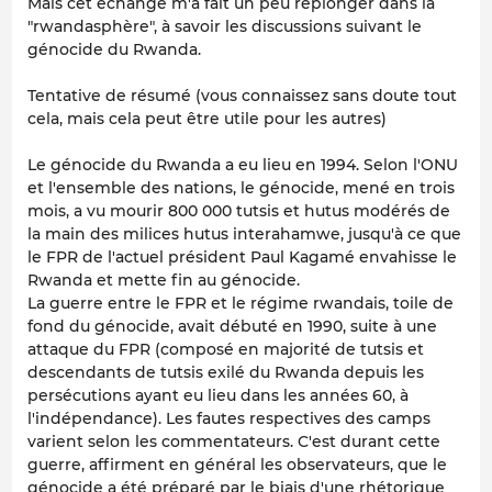
Mais cet échange m'a fait un peu replonger dans la
"rwandasphère", à savoir les discussions suivant le
génocide du Rwanda.
Tentative de résumé (vous connaissez sans doute tout
cela, mais cela peut être utile pour les autres)
Le génocide du Rwanda a eu lieu en 1994. Selon l'ONU
et l'ensemble des nations, le génocide, mené en trois
mois, a vu mourir 800 000 tutsis et hutus modérés de
la main des milices hutus interahamwe, jusqu'à ce que
le FPR de l'actuel président Paul Kagamé envahisse le
Rwanda et mette fin au génocide.
La guerre entre le FPR et le régime rwandais, toile de
fond du génocide, avait débuté en 1990, suite à une
attaque du FPR (composé en majorité de tutsis et
descendants de tutsis exilé du Rwanda depuis les
persécutions ayant eu lieu dans les années 60, à
l'indépendance). Les fautes respectives des camps
varient selon les commentateurs. C'est durant cette
guerre, affirment en général les observateurs, que le
génocide a été préparé par le biais d'une rhétorique