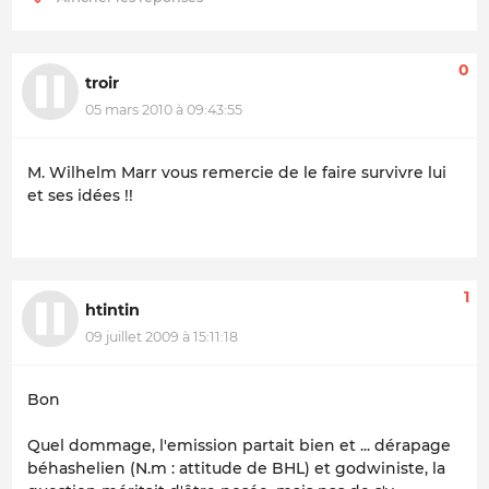
0
troir
05 mars 2010 à 09:43:55
M. Wilhelm Marr vous remercie de le faire survivre lui
et ses idées !!
1
htintin
09 juillet 2009 à 15:11:18
Bon
Quel dommage, l'emission partait bien et ... dérapage
béhashelien (N.m : attitude de BHL) et godwiniste, la