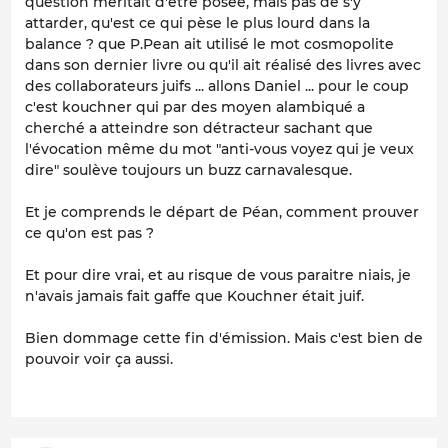
question méritait d'être posée, mais pas de s'y
attarder, qu'est ce qui pèse le plus lourd dans la
balance ? que P.Pean ait utilisé le mot cosmopolite
dans son dernier livre ou qu'il ait réalisé des livres avec
des collaborateurs juifs ... allons Daniel ... pour le coup
c'est kouchner qui par des moyen alambiqué a
cherché a atteindre son détracteur sachant que
l'évocation même du mot "anti-vous voyez qui je veux
dire" soulève toujours un buzz carnavalesque.
Et je comprends le départ de Péan, comment prouver
ce qu'on est pas ?
Et pour dire vrai, et au risque de vous paraitre niais, je
n'avais jamais fait gaffe que Kouchner était juif.
Bien dommage cette fin d'émission. Mais c'est bien de
pouvoir voir ça aussi.