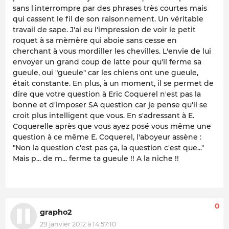
sans l'interrompre par des phrases très courtes mais
qui cassent le fil de son raisonnement. Un véritable
travail de sape. J'ai eu l'impression de voir le petit
roquet à sa mèmère qui aboie sans cesse en
cherchant à vous mordiller les chevilles. L'envie de lui
envoyer un grand coup de latte pour qu'il ferme sa
gueule, oui "gueule" car les chiens ont une gueule,
était constante. En plus, à un moment, il se permet de
dire que votre question à Eric Coquerel n'est pas la
bonne et d'imposer SA question car je pense qu'il se
croit plus intelligent que vous. En s'adressant à E.
Coquerelle après que vous ayez posé vous même une
question à ce même E. Coquerel, l'aboyeur assène :
"Non la question c'est pas ça, la question c'est que..."
Mais p... de m... ferme ta gueule !! A la niche !!
0
grapho2
29 janvier 2012 à 14:57:10