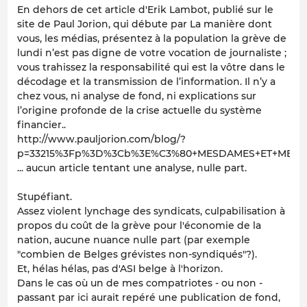
En dehors de cet article d'Erik Lambot, publié sur le
site de Paul Jorion, qui débute par
La manière dont
vous, les médias, présentez à la population la grève de
lundi n’est pas digne de votre vocation de journaliste ;
vous trahissez la responsabilité qui est la vôtre dans le
décodage et la transmission de l’information. Il n’y a
chez vous, ni analyse de fond, ni explications sur
l’origine profonde de la crise actuelle du système
financier..
http://www.pauljorion.com/blog/?
p=33215%3Fp%3D%3Cb%3E%C3%80+MESDAMES+ET+MESSI
... aucun article tentant une analyse, nulle part.
Stupéfiant.
Assez violent lynchage des syndicats, culpabilisation à
propos du coût de la grève pour l'économie de la
nation, aucune nuance nulle part (par exemple
"combien de Belges grévistes non-syndiqués"?).
Et, hélas hélas, pas d'ASI belge à l'horizon.
Dans le cas où un de mes compatriotes - ou non -
passant par ici aurait repéré une publication de fond,