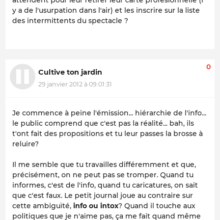
attendent pour leur retirer leur carte profesionnelle (i
y a de l'usurpation dans l'air) et les inscrire sur la liste
des intermittents du spectacle ?
0
Cultive ton jardin
29 janvier 2012 à 09:01:31
Je commence à peine l'émission... hiérarchie de l'info...
le public comprend que c'est pas la réalité... bah, ils
t'ont fait des propositions et tu leur passes la brosse à
reluire?
Il me semble que tu travailles différemment et que,
précisément, on ne peut pas se tromper. Quand tu
informes, c'est de l'info, quand tu caricatures, on sait
que c'est faux. Le petit journal joue au contraire sur
cette ambiguïté,
info ou intox
? Quand il touche aux
politiques que je n'aime pas, ça me fait quand même