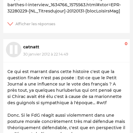
barthes-l-interview_1634766_1575563.html#xtor=EPR-
32280229-[NL_Titresdujour]-20120131-[blocLoisirsMag]
0
catnatt
30 janvier 2012 à 22:14:49
Ce qui est marrant dans cette histoire c'est que la
question finale n'est pas posée : Est-ce que le Petit
Journal a une influence sur le vote des français ? A
près tout, ya quelques hurluberlus qui ont pensé que
si Chirac avait été élu c'est à cause de sa marionnette
des guignols si sympathique à l'époque... #wtf
Donc. Si le FdG réagit aussi violemment dans une
posture morale concrètement très mal défendue mais
théoriquement défendable, c'est que en perspective il