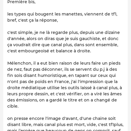
Première bis,
les types qui bougent les manettes, viennent de tf1,
bref, c'est ça la réponse,
c'est simple, je ne là regarde plus, depuis une dizaine
d'année, alors on diras que je suis gauchiste, et donc
ça voudrait dire que canal plus, dans sont ensemble,
c'est embourgeoisé et balance à droite.
Mélenchon, il a eut bien raison de leurs faire un pieds
de nez, faut pas déconner, ils se servent du p.j à des
fin sois disant humoristique, en tapant sur ceux qui
n'ont pas de poids en France, j'ai l'impression que la
droite médiatique utilise les outils laissé à canal plus, à
leurs propre dessin, et c'est vérifier, on a viré les âmes
des émissions, on a gardé le titre et on a changé de
cible.
on presse encore l'image d'avant, d'une chaine soit
disant libre, mais canal plus est mort, vide, c'est tf1plus,
mais j’espère que beaucoup de gens on comprit, sauf