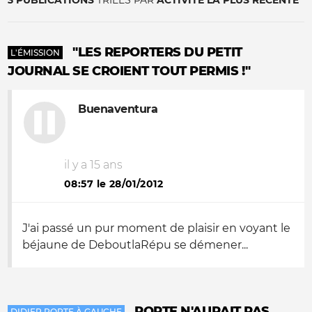
3 PUBLICATIONS
TRIÉES PAR
ACTIVITÉ LA PLUS RÉCENTE
"LES REPORTERS DU PETIT
L'ÉMISSION
JOURNAL SE CROIENT TOUT PERMIS !"
Buenaventura
il y a 15 ans
08:57 le 28/01/2012
J'ai passé un pur moment de plaisir en voyant le
béjaune de DeboutlaRépu se démener...
PORTE N'AURAIT PAS
DIDIER PORTE À GAUCHE