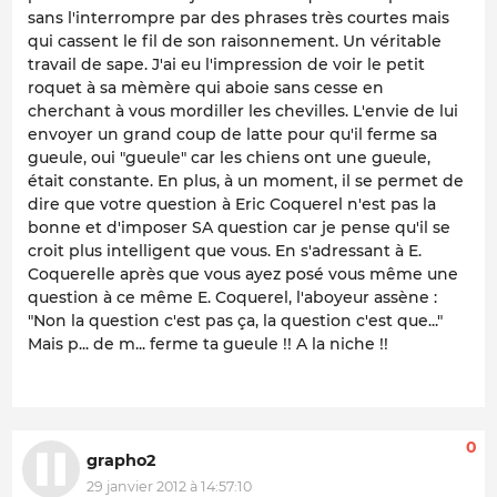
sans l'interrompre par des phrases très courtes mais
qui cassent le fil de son raisonnement. Un véritable
travail de sape. J'ai eu l'impression de voir le petit
roquet à sa mèmère qui aboie sans cesse en
cherchant à vous mordiller les chevilles. L'envie de lui
envoyer un grand coup de latte pour qu'il ferme sa
gueule, oui "gueule" car les chiens ont une gueule,
était constante. En plus, à un moment, il se permet de
dire que votre question à Eric Coquerel n'est pas la
bonne et d'imposer SA question car je pense qu'il se
croit plus intelligent que vous. En s'adressant à E.
Coquerelle après que vous ayez posé vous même une
question à ce même E. Coquerel, l'aboyeur assène :
"Non la question c'est pas ça, la question c'est que..."
Mais p... de m... ferme ta gueule !! A la niche !!
0
grapho2
29 janvier 2012 à 14:57:10