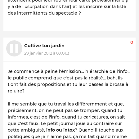
attendent pour leur retirer leur carte profesionnelle (i
y a de l'usurpation dans l'air) et les inscrire sur la liste
des intermittents du spectacle ?
0
Cultive ton jardin
29 janvier 2012 à 09:01:31
Je commence à peine l'émission... hiérarchie de l'info...
le public comprend que c'est pas la réalité... bah, ils
t'ont fait des propositions et tu leur passes la brosse à
reluire?
Il me semble que tu travailles différemment et que,
précisément, on ne peut pas se tromper. Quand tu
informes, c'est de l'info, quand tu caricatures, on sait
que c'est faux. Le petit journal joue au contraire sur
cette ambiguïté,
info ou intox
? Quand il touche aux
politiques que je n'aime pas, ça me fait quand même