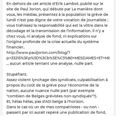
En dehors de cet article d'Erik Lambot, publié sur le
site de Paul Jorion, qui débute par
La manière dont
vous, les médias, présentez à la population la grève de
lundi n’est pas digne de votre vocation de journaliste ;
vous trahissez la responsabilité qui est la vôtre dans le
décodage et la transmission de l’information. Il n’y a
chez vous, ni analyse de fond, ni explications sur
l’origine profonde de la crise actuelle du système
financier..
http://www.pauljorion.com/blog/?
p=33215%3Fp%3D%3Cb%3E%C3%80+MESDAMES+ET+MESSI
... aucun article tentant une analyse, nulle part.
Stupéfiant.
Assez violent lynchage des syndicats, culpabilisation à
propos du coût de la grève pour l'économie de la
nation, aucune nuance nulle part (par exemple
"combien de Belges grévistes non-syndiqués"?).
Et, hélas hélas, pas d'ASI belge à l'horizon.
Dans le cas où un de mes compatriotes - ou non -
passant par ici aurait repéré une publication de fond,