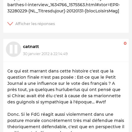
barthes-l-interview_1634766_1575563.html#xtor=EPR-
32280229-[NL_Titresdujour]-20120131-[blocLoisirsMag]
0
catnatt
30 janvier 2012 à 22:14:49
Ce qui est marrant dans cette histoire c'est que la
question finale n'est pas posée : Est-ce que le Petit
Journal a une influence sur le vote des français ? A
près tout, ya quelques hurluberlus qui ont pensé que
si Chirac avait été élu c'est à cause de sa marionnette
des guignols si sympathique à l'époque... #wtf
Donc. Si le FdG réagit aussi violemment dans une
posture morale concrètement très mal défendue mais
théoriquement défendable, c'est que en perspective il