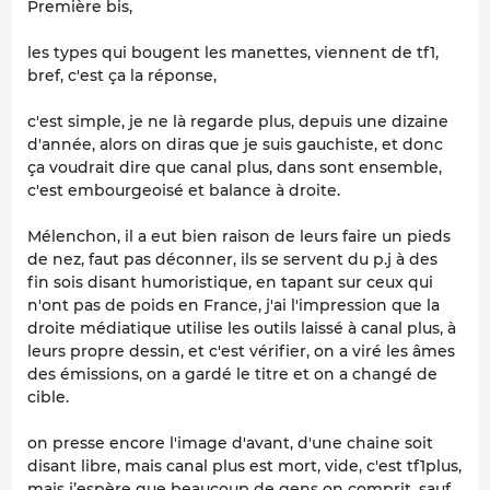
Première bis,
les types qui bougent les manettes, viennent de tf1,
bref, c'est ça la réponse,
c'est simple, je ne là regarde plus, depuis une dizaine
d'année, alors on diras que je suis gauchiste, et donc
ça voudrait dire que canal plus, dans sont ensemble,
c'est embourgeoisé et balance à droite.
Mélenchon, il a eut bien raison de leurs faire un pieds
de nez, faut pas déconner, ils se servent du p.j à des
fin sois disant humoristique, en tapant sur ceux qui
n'ont pas de poids en France, j'ai l'impression que la
droite médiatique utilise les outils laissé à canal plus, à
leurs propre dessin, et c'est vérifier, on a viré les âmes
des émissions, on a gardé le titre et on a changé de
cible.
on presse encore l'image d'avant, d'une chaine soit
disant libre, mais canal plus est mort, vide, c'est tf1plus,
mais j’espère que beaucoup de gens on comprit, sauf