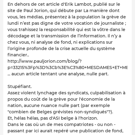
En dehors de cet article d'Erik Lambot, publié sur le
site de Paul Jorion, qui débute par
La manière dont
vous, les médias, présentez à la population la grève de
lundi n’est pas digne de votre vocation de journaliste ;
vous trahissez la responsabilité qui est la vôtre dans le
décodage et la transmission de l’information. Il n’y a
chez vous, ni analyse de fond, ni explications sur
l’origine profonde de la crise actuelle du système
financier..
http://www.pauljorion.com/blog/?
p=33215%3Fp%3D%3Cb%3E%C3%80+MESDAMES+ET+MESSI
... aucun article tentant une analyse, nulle part.
Stupéfiant.
Assez violent lynchage des syndicats, culpabilisation à
propos du coût de la grève pour l'économie de la
nation, aucune nuance nulle part (par exemple
"combien de Belges grévistes non-syndiqués"?).
Et, hélas hélas, pas d'ASI belge à l'horizon.
Dans le cas où un de mes compatriotes - ou non -
passant par ici aurait repéré une publication de fond,