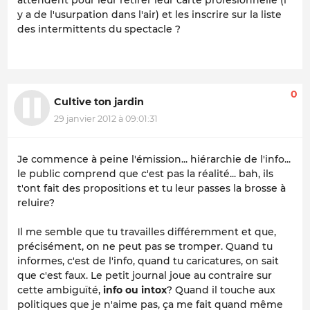
attendent pour leur retirer leur carte profesionnelle (i
y a de l'usurpation dans l'air) et les inscrire sur la liste
des intermittents du spectacle ?
0
Cultive ton jardin
29 janvier 2012 à 09:01:31
Je commence à peine l'émission... hiérarchie de l'info...
le public comprend que c'est pas la réalité... bah, ils
t'ont fait des propositions et tu leur passes la brosse à
reluire?
Il me semble que tu travailles différemment et que,
précisément, on ne peut pas se tromper. Quand tu
informes, c'est de l'info, quand tu caricatures, on sait
que c'est faux. Le petit journal joue au contraire sur
cette ambiguïté,
info ou intox
? Quand il touche aux
politiques que je n'aime pas, ça me fait quand même