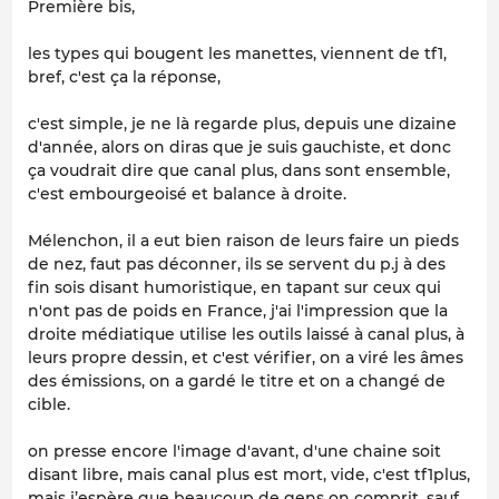
Première bis,
les types qui bougent les manettes, viennent de tf1,
bref, c'est ça la réponse,
c'est simple, je ne là regarde plus, depuis une dizaine
d'année, alors on diras que je suis gauchiste, et donc
ça voudrait dire que canal plus, dans sont ensemble,
c'est embourgeoisé et balance à droite.
Mélenchon, il a eut bien raison de leurs faire un pieds
de nez, faut pas déconner, ils se servent du p.j à des
fin sois disant humoristique, en tapant sur ceux qui
n'ont pas de poids en France, j'ai l'impression que la
droite médiatique utilise les outils laissé à canal plus, à
leurs propre dessin, et c'est vérifier, on a viré les âmes
des émissions, on a gardé le titre et on a changé de
cible.
on presse encore l'image d'avant, d'une chaine soit
disant libre, mais canal plus est mort, vide, c'est tf1plus,
mais j’espère que beaucoup de gens on comprit, sauf