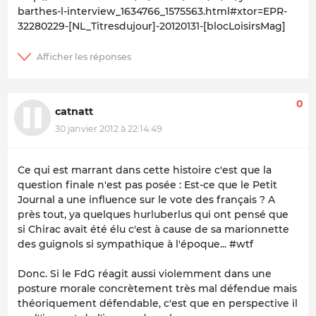
barthes-l-interview_1634766_1575563.html#xtor=EPR-
32280229-[NL_Titresdujour]-20120131-[blocLoisirsMag]
0
catnatt
30 janvier 2012 à 22:14:49
Ce qui est marrant dans cette histoire c'est que la
question finale n'est pas posée : Est-ce que le Petit
Journal a une influence sur le vote des français ? A
près tout, ya quelques hurluberlus qui ont pensé que
si Chirac avait été élu c'est à cause de sa marionnette
des guignols si sympathique à l'époque... #wtf
Donc. Si le FdG réagit aussi violemment dans une
posture morale concrètement très mal défendue mais
théoriquement défendable, c'est que en perspective il