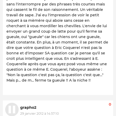
sans l'interrompre par des phrases très courtes mais
qui cassent le fil de son raisonnement. Un véritable
travail de sape. J'ai eu l'impression de voir le petit
roquet à sa mèmère qui aboie sans cesse en
cherchant à vous mordiller les chevilles. L'envie de lui
envoyer un grand coup de latte pour qu'il ferme sa
gueule, oui "gueule" car les chiens ont une gueule,
était constante. En plus, à un moment, il se permet de
dire que votre question à Eric Coquerel n'est pas la
bonne et d'imposer SA question car je pense qu'il se
croit plus intelligent que vous. En s'adressant à E.
Coquerelle après que vous ayez posé vous même une
question à ce même E. Coquerel, l'aboyeur assène :
"Non la question c'est pas ça, la question c'est que..."
Mais p... de m... ferme ta gueule !! A la niche !!
0
grapho2
29 janvier 2012 à 14:57:10