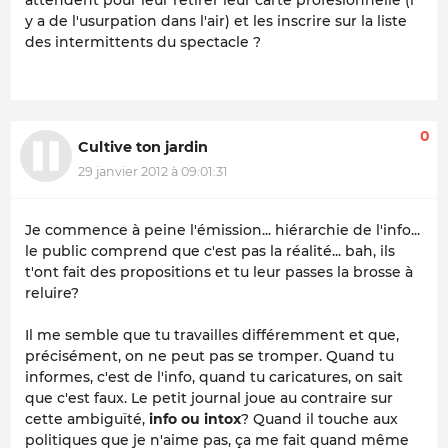
attendent pour leur retirer leur carte profesionnelle (i
y a de l'usurpation dans l'air) et les inscrire sur la liste
des intermittents du spectacle ?
0
Cultive ton jardin
29 janvier 2012 à 09:01:31
Je commence à peine l'émission... hiérarchie de l'info...
le public comprend que c'est pas la réalité... bah, ils
t'ont fait des propositions et tu leur passes la brosse à
reluire?
Il me semble que tu travailles différemment et que,
précisément, on ne peut pas se tromper. Quand tu
informes, c'est de l'info, quand tu caricatures, on sait
que c'est faux. Le petit journal joue au contraire sur
cette ambiguïté,
info ou intox
? Quand il touche aux
politiques que je n'aime pas, ça me fait quand même