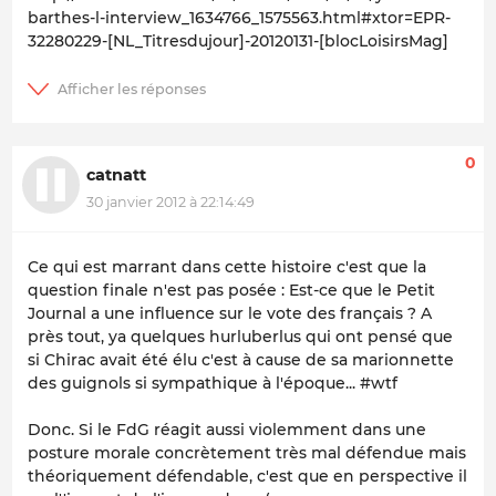
barthes-l-interview_1634766_1575563.html#xtor=EPR-
32280229-[NL_Titresdujour]-20120131-[blocLoisirsMag]
0
catnatt
30 janvier 2012 à 22:14:49
Ce qui est marrant dans cette histoire c'est que la
question finale n'est pas posée : Est-ce que le Petit
Journal a une influence sur le vote des français ? A
près tout, ya quelques hurluberlus qui ont pensé que
si Chirac avait été élu c'est à cause de sa marionnette
des guignols si sympathique à l'époque... #wtf
Donc. Si le FdG réagit aussi violemment dans une
posture morale concrètement très mal défendue mais
théoriquement défendable, c'est que en perspective il