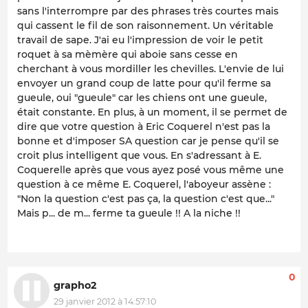
sans l'interrompre par des phrases très courtes mais
qui cassent le fil de son raisonnement. Un véritable
travail de sape. J'ai eu l'impression de voir le petit
roquet à sa mèmère qui aboie sans cesse en
cherchant à vous mordiller les chevilles. L'envie de lui
envoyer un grand coup de latte pour qu'il ferme sa
gueule, oui "gueule" car les chiens ont une gueule,
était constante. En plus, à un moment, il se permet de
dire que votre question à Eric Coquerel n'est pas la
bonne et d'imposer SA question car je pense qu'il se
croit plus intelligent que vous. En s'adressant à E.
Coquerelle après que vous ayez posé vous même une
question à ce même E. Coquerel, l'aboyeur assène :
"Non la question c'est pas ça, la question c'est que..."
Mais p... de m... ferme ta gueule !! A la niche !!
0
grapho2
29 janvier 2012 à 14:57:10