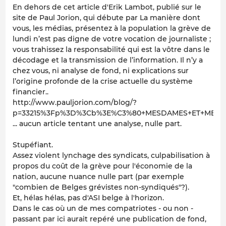
En dehors de cet article d'Erik Lambot, publié sur le
site de Paul Jorion, qui débute par
La manière dont
vous, les médias, présentez à la population la grève de
lundi n’est pas digne de votre vocation de journaliste ;
vous trahissez la responsabilité qui est la vôtre dans le
décodage et la transmission de l’information. Il n’y a
chez vous, ni analyse de fond, ni explications sur
l’origine profonde de la crise actuelle du système
financier..
http://www.pauljorion.com/blog/?
p=33215%3Fp%3D%3Cb%3E%C3%80+MESDAMES+ET+MESSI
... aucun article tentant une analyse, nulle part.
Stupéfiant.
Assez violent lynchage des syndicats, culpabilisation à
propos du coût de la grève pour l'économie de la
nation, aucune nuance nulle part (par exemple
"combien de Belges grévistes non-syndiqués"?).
Et, hélas hélas, pas d'ASI belge à l'horizon.
Dans le cas où un de mes compatriotes - ou non -
passant par ici aurait repéré une publication de fond,