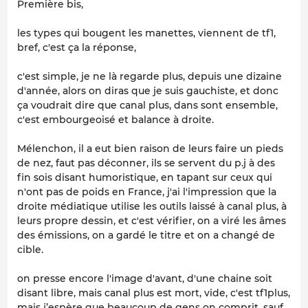
Première bis,
les types qui bougent les manettes, viennent de tf1,
bref, c'est ça la réponse,
c'est simple, je ne là regarde plus, depuis une dizaine
d'année, alors on diras que je suis gauchiste, et donc
ça voudrait dire que canal plus, dans sont ensemble,
c'est embourgeoisé et balance à droite.
Mélenchon, il a eut bien raison de leurs faire un pieds
de nez, faut pas déconner, ils se servent du p.j à des
fin sois disant humoristique, en tapant sur ceux qui
n'ont pas de poids en France, j'ai l'impression que la
droite médiatique utilise les outils laissé à canal plus, à
leurs propre dessin, et c'est vérifier, on a viré les âmes
des émissions, on a gardé le titre et on a changé de
cible.
on presse encore l'image d'avant, d'une chaine soit
disant libre, mais canal plus est mort, vide, c'est tf1plus,
mais j’espère que beaucoup de gens on comprit, sauf