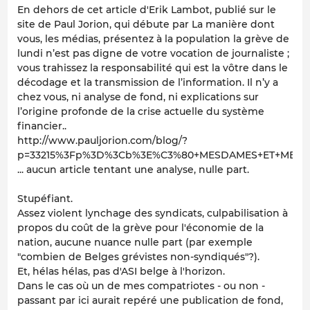
En dehors de cet article d'Erik Lambot, publié sur le
site de Paul Jorion, qui débute par
La manière dont
vous, les médias, présentez à la population la grève de
lundi n’est pas digne de votre vocation de journaliste ;
vous trahissez la responsabilité qui est la vôtre dans le
décodage et la transmission de l’information. Il n’y a
chez vous, ni analyse de fond, ni explications sur
l’origine profonde de la crise actuelle du système
financier..
http://www.pauljorion.com/blog/?
p=33215%3Fp%3D%3Cb%3E%C3%80+MESDAMES+ET+MESSI
... aucun article tentant une analyse, nulle part.
Stupéfiant.
Assez violent lynchage des syndicats, culpabilisation à
propos du coût de la grève pour l'économie de la
nation, aucune nuance nulle part (par exemple
"combien de Belges grévistes non-syndiqués"?).
Et, hélas hélas, pas d'ASI belge à l'horizon.
Dans le cas où un de mes compatriotes - ou non -
passant par ici aurait repéré une publication de fond,