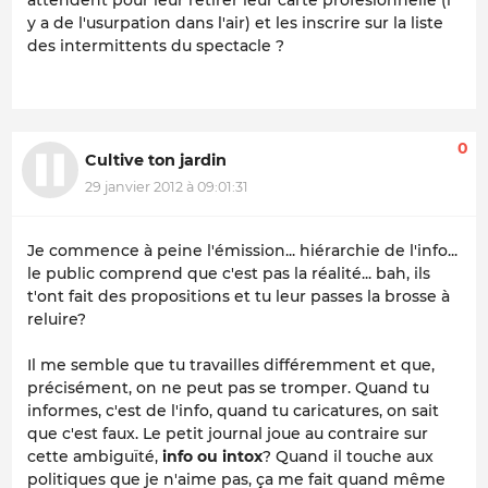
attendent pour leur retirer leur carte profesionnelle (i
y a de l'usurpation dans l'air) et les inscrire sur la liste
des intermittents du spectacle ?
0
Cultive ton jardin
29 janvier 2012 à 09:01:31
Je commence à peine l'émission... hiérarchie de l'info...
le public comprend que c'est pas la réalité... bah, ils
t'ont fait des propositions et tu leur passes la brosse à
reluire?
Il me semble que tu travailles différemment et que,
précisément, on ne peut pas se tromper. Quand tu
informes, c'est de l'info, quand tu caricatures, on sait
que c'est faux. Le petit journal joue au contraire sur
cette ambiguïté,
info ou intox
? Quand il touche aux
politiques que je n'aime pas, ça me fait quand même