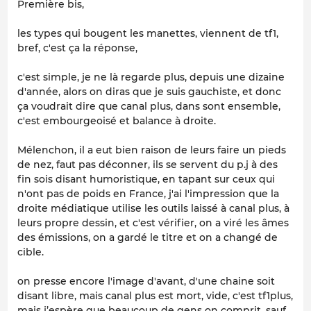
Première bis,
les types qui bougent les manettes, viennent de tf1,
bref, c'est ça la réponse,
c'est simple, je ne là regarde plus, depuis une dizaine
d'année, alors on diras que je suis gauchiste, et donc
ça voudrait dire que canal plus, dans sont ensemble,
c'est embourgeoisé et balance à droite.
Mélenchon, il a eut bien raison de leurs faire un pieds
de nez, faut pas déconner, ils se servent du p.j à des
fin sois disant humoristique, en tapant sur ceux qui
n'ont pas de poids en France, j'ai l'impression que la
droite médiatique utilise les outils laissé à canal plus, à
leurs propre dessin, et c'est vérifier, on a viré les âmes
des émissions, on a gardé le titre et on a changé de
cible.
on presse encore l'image d'avant, d'une chaine soit
disant libre, mais canal plus est mort, vide, c'est tf1plus,
mais j’espère que beaucoup de gens on comprit, sauf