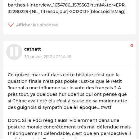
barthes-l-interview_1634766_1575563.html#xtor=EPR-
32280229-[NL_Titresdujour]-20120131-[blocLoisirsMag]
0
catnatt
30 janvier 2012 à 22:14:49
Ce qui est marrant dans cette histoire c'est que la
question finale n'est pas posée : Est-ce que le Petit
Journal a une influence sur le vote des français ? A
près tout, ya quelques hurluberlus qui ont pensé que
si Chirac avait été élu c'est à cause de sa marionnette
des guignols si sympathique à l'époque... #wtf
Donc. Si le FdG réagit aussi violemment dans une
posture morale concrètement très mal défendue mais
théoriquement défendable, c'est que en perspective il