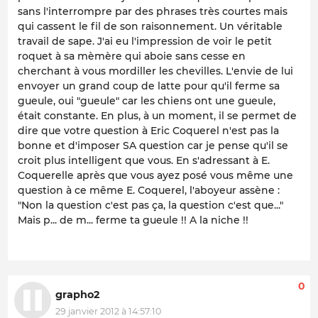
sans l'interrompre par des phrases très courtes mais
qui cassent le fil de son raisonnement. Un véritable
travail de sape. J'ai eu l'impression de voir le petit
roquet à sa mèmère qui aboie sans cesse en
cherchant à vous mordiller les chevilles. L'envie de lui
envoyer un grand coup de latte pour qu'il ferme sa
gueule, oui "gueule" car les chiens ont une gueule,
était constante. En plus, à un moment, il se permet de
dire que votre question à Eric Coquerel n'est pas la
bonne et d'imposer SA question car je pense qu'il se
croit plus intelligent que vous. En s'adressant à E.
Coquerelle après que vous ayez posé vous même une
question à ce même E. Coquerel, l'aboyeur assène :
"Non la question c'est pas ça, la question c'est que..."
Mais p... de m... ferme ta gueule !! A la niche !!
0
grapho2
29 janvier 2012 à 14:57:10