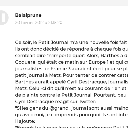
Balaiprune
20 février 2012 à 21:15:20
Ce soir, le Petit Journal m'a une nouvelle fois f
Ils ont donc décidé de répondre à chaque fois q
semblait dire "n'importe quoi". Alors, Barthès a d
Coquerel qui était ce matin sur Europe 1 et qui 
journalistes de France 3 auraient écrit pour se
petit journal à Metz. Pour tenter de contrer cett
Barthès aurait appelé Cyril Destracque, journali
Metz. Celui-ci dit qu'il n'est au courant de rien e
de plainte contre le Petit Journal. Pourtant, peu
Cyril Destracque réagit sur Twitter:
"Si les gens du @grand_journal sont aussi mal
qu'avec moi, je comprends pourquoi ils sont inte
Il ajoute:
"Enregistré à mon insu pour la guéguerre Petit J