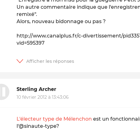
Un autre commentaire indique que l'enregistrem
remixé".
Alors, nouveau bidonnage ou pas ?
http://www.canalplus.fr/c-divertissement/pid3351
vid=595397
Sterling Archer
10 février 2012 à 13:43:06
L'électeur type de Mélenchon
est un fonctionnair
l'@sinaute-type?