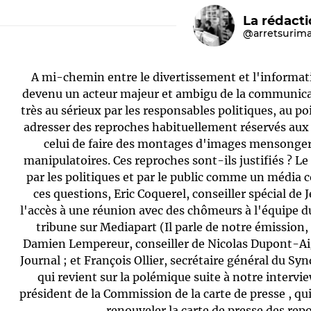
La rédact
@arretsurim
A mi-chemin entre le divertissement et l'informati
devenu un acteur majeur et ambigu de la communicati
très au sérieux par les responsables politiques, au po
adresser des reproches habituellement réservés aux
celui de faire des montages d'images mensongers
Le médiateur
L'équipe
manipulatoires. Ces reproches sont-ils justifiés ? Le 
par les politiques et par le public comme un média
ces questions, Eric Coquerel, conseiller spécial de
l'accès à une réunion avec des chômeurs à l'équipe du
tribune sur Mediapart (Il parle de notre émission, 
Damien Lempereur, conseiller de Nicolas Dupont-Aig
Journal ; et François Ollier, secrétaire général du Sy
qui revient sur la polémique suite à notre intervi
président de la Commission de la carte de presse , qui
renouveler la carte de presse des repo