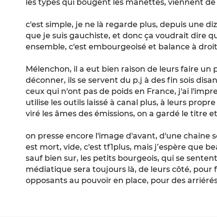
les types qui bougent les manettes, viennent de tf
c'est simple, je ne là regarde plus, depuis une di
que je suis gauchiste, et donc ça voudrait dire q
ensemble, c'est embourgeoisé et balance à droit
Mélenchon, il a eut bien raison de leurs faire un 
déconner, ils se servent du p.j à des fin sois dis
ceux qui n'ont pas de poids en France, j'ai l'imp
utilise les outils laissé à canal plus, à leurs propre
viré les âmes des émissions, on a gardé le titre e
on presse encore l'image d'avant, d'une chaine so
est mort, vide, c'est tf1plus, mais j’espère que
sauf bien sur, les petits bourgeois, qui se senten
médiatique sera toujours là, de leurs côté, pour f
opposants au pouvoir en place, pour des arriérés