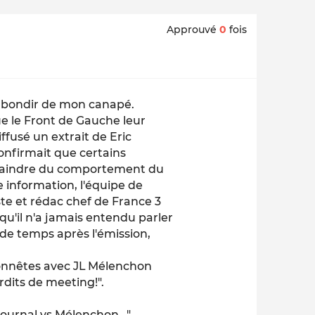
Approuvé
0
fois
ait bondir de mon canapé.
ue le Front de Gauche leur
iffusé un extrait de Eric
confirmait que certains
 plaindre du comportement du
e information, l'équipe de
ste et rédac chef de France 3
t qu'il n'a jamais entendu parler
 de temps après l'émission,
honnêtes avec JL Mélenchon
rdits de meeting!".
ournal vs Mélenchon...".