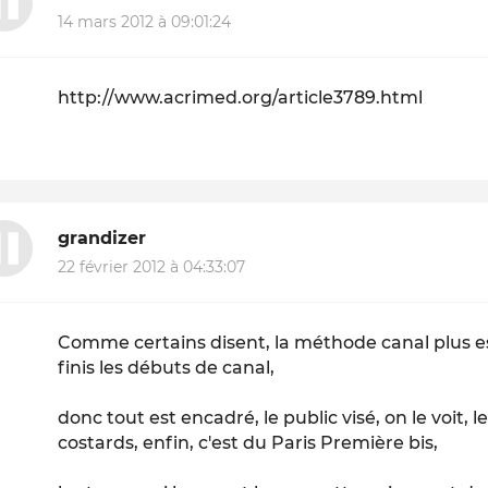
14 mars 2012 à 09:01:24
http://www.acrimed.org/article3789.html
grandizer
22 février 2012 à 04:33:07
Comme certains disent, la méthode canal plus est
finis les débuts de canal,
donc tout est encadré, le public visé, on le voit,
costards, enfin, c'est du Paris Première bis,