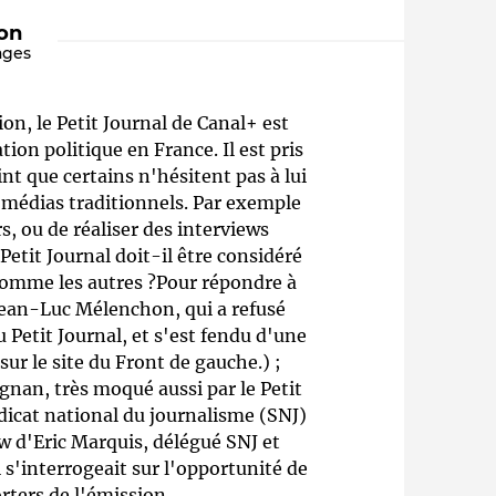
ion
ages
on, le Petit Journal de Canal+ est
on politique en France. Il est pris
int que certains n'hésitent pas à lui
 médias traditionnels. Par exemple
, ou de réaliser des interviews
Qui sommes-nous ?
Petit Journal doit-il être considéré
 comme les autres ?Pour répondre à
 Jean-Luc Mélenchon, qui a refusé
 Petit Journal, et s'est fendu d'une
sur le site du Front de gauche.) ;
nan, très moqué aussi par le Petit
ndicat national du journalisme (SNJ)
ew d'Eric Marquis, délégué SNJ et
 s'interrogeait sur l'opportunité de
rters de l'émission.