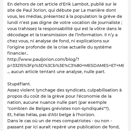
En dehors de cet article d'Erik Lambot, publié sur le
site de Paul Jorion, qui débute par
La manière dont
vous, les médias, présentez à la population la grève de
lundi n’est pas digne de votre vocation de journaliste ;
vous trahissez la responsabilité qui est la vôtre dans le
décodage et la transmission de l’information. Il n’y a
chez vous, ni analyse de fond, ni explications sur
l’origine profonde de la crise actuelle du système
financier..
http://www.pauljorion.com/blog/?
p=33215%3Fp%3D%3Cb%3E%C3%80+MESDAMES+ET+MESSI
... aucun article tentant une analyse, nulle part.
Stupéfiant.
Assez violent lynchage des syndicats, culpabilisation à
propos du coût de la grève pour l'économie de la
nation, aucune nuance nulle part (par exemple
"combien de Belges grévistes non-syndiqués"?).
Et, hélas hélas, pas d'ASI belge à l'horizon.
Dans le cas où un de mes compatriotes - ou non -
passant par ici aurait repéré une publication de fond,