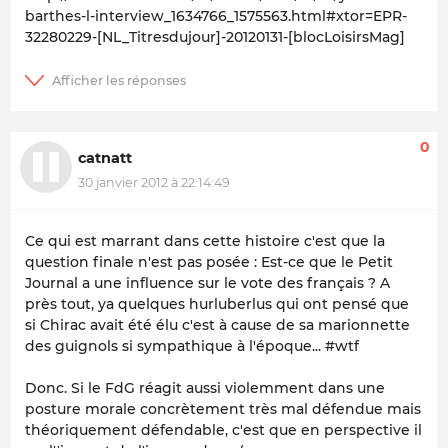
barthes-l-interview_1634766_1575563.html#xtor=EPR-
32280229-[NL_Titresdujour]-20120131-[blocLoisirsMag]
0
catnatt
30 janvier 2012 à 22:14:49
Ce qui est marrant dans cette histoire c'est que la
question finale n'est pas posée : Est-ce que le Petit
Journal a une influence sur le vote des français ? A
près tout, ya quelques hurluberlus qui ont pensé que
si Chirac avait été élu c'est à cause de sa marionnette
des guignols si sympathique à l'époque... #wtf
Donc. Si le FdG réagit aussi violemment dans une
posture morale concrètement très mal défendue mais
théoriquement défendable, c'est que en perspective il