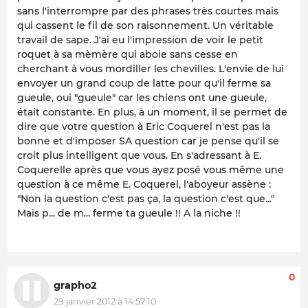
sans l'interrompre par des phrases très courtes mais
qui cassent le fil de son raisonnement. Un véritable
travail de sape. J'ai eu l'impression de voir le petit
roquet à sa mèmère qui aboie sans cesse en
cherchant à vous mordiller les chevilles. L'envie de lui
envoyer un grand coup de latte pour qu'il ferme sa
gueule, oui "gueule" car les chiens ont une gueule,
était constante. En plus, à un moment, il se permet de
dire que votre question à Eric Coquerel n'est pas la
bonne et d'imposer SA question car je pense qu'il se
croit plus intelligent que vous. En s'adressant à E.
Coquerelle après que vous ayez posé vous même une
question à ce même E. Coquerel, l'aboyeur assène :
"Non la question c'est pas ça, la question c'est que..."
Mais p... de m... ferme ta gueule !! A la niche !!
0
grapho2
29 janvier 2012 à 14:57:10