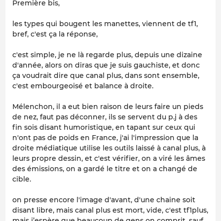
Première bis,
les types qui bougent les manettes, viennent de tf1,
bref, c'est ça la réponse,
c'est simple, je ne là regarde plus, depuis une dizaine
d'année, alors on diras que je suis gauchiste, et donc
ça voudrait dire que canal plus, dans sont ensemble,
c'est embourgeoisé et balance à droite.
Mélenchon, il a eut bien raison de leurs faire un pieds
de nez, faut pas déconner, ils se servent du p.j à des
fin sois disant humoristique, en tapant sur ceux qui
n'ont pas de poids en France, j'ai l'impression que la
droite médiatique utilise les outils laissé à canal plus, à
leurs propre dessin, et c'est vérifier, on a viré les âmes
des émissions, on a gardé le titre et on a changé de
cible.
on presse encore l'image d'avant, d'une chaine soit
disant libre, mais canal plus est mort, vide, c'est tf1plus,
mais j’espère que beaucoup de gens on comprit, sauf