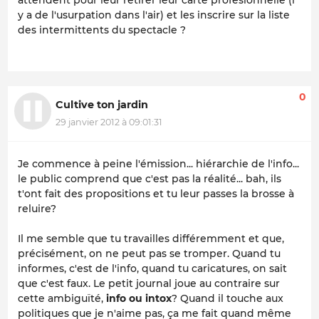
attendent pour leur retirer leur carte profesionnelle (i
y a de l'usurpation dans l'air) et les inscrire sur la liste
des intermittents du spectacle ?
0
Cultive ton jardin
29 janvier 2012 à 09:01:31
Je commence à peine l'émission... hiérarchie de l'info...
le public comprend que c'est pas la réalité... bah, ils
t'ont fait des propositions et tu leur passes la brosse à
reluire?
Il me semble que tu travailles différemment et que,
précisément, on ne peut pas se tromper. Quand tu
informes, c'est de l'info, quand tu caricatures, on sait
que c'est faux. Le petit journal joue au contraire sur
cette ambiguïté,
info ou intox
? Quand il touche aux
politiques que je n'aime pas, ça me fait quand même