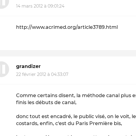
14 mars 2012 à 09:01:24
http://www.acrimed.org/article3789.html
grandizer
22 février 2012 à 04:33:07
Comme certains disent, la méthode canal plus est
finis les débuts de canal,
donc tout est encadré, le public visé, on le voit,
costards, enfin, c'est du Paris Première bis,