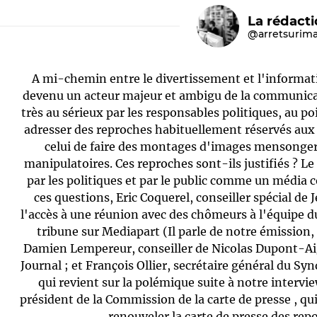
La rédact
@arretsurim
A mi-chemin entre le divertissement et l'informati
devenu un acteur majeur et ambigu de la communicati
très au sérieux par les responsables politiques, au po
adresser des reproches habituellement réservés aux
celui de faire des montages d'images mensongers
Le médiateur
L'équipe
manipulatoires. Ces reproches sont-ils justifiés ? Le 
par les politiques et par le public comme un média
ces questions, Eric Coquerel, conseiller spécial de
l'accès à une réunion avec des chômeurs à l'équipe du
tribune sur Mediapart (Il parle de notre émission, 
Damien Lempereur, conseiller de Nicolas Dupont-Aig
Journal ; et François Ollier, secrétaire général du Sy
qui revient sur la polémique suite à notre intervi
président de la Commission de la carte de presse , qui
renouveler la carte de presse des repo