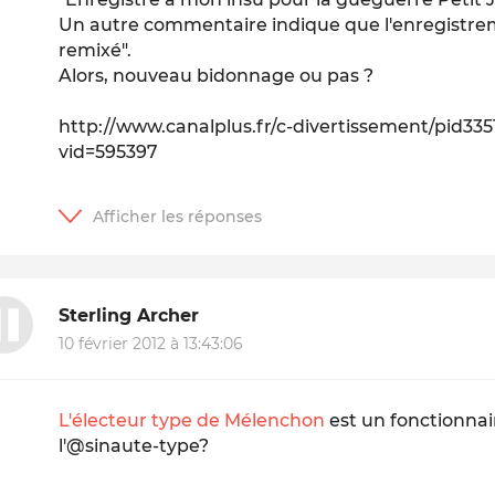
Un autre commentaire indique que l'enregistrem
remixé".
Alors, nouveau bidonnage ou pas ?
http://www.canalplus.fr/c-divertissement/pid3351
vid=595397
Sterling Archer
10 février 2012 à 13:43:06
L'électeur type de Mélenchon
est un fonctionnair
l'@sinaute-type?