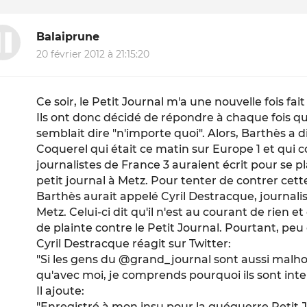
Balaiprune
20 février 2012 à 21:15:20
Ce soir, le Petit Journal m'a une nouvelle fois f
Ils ont donc décidé de répondre à chaque fois q
semblait dire "n'importe quoi". Alors, Barthès a d
Coquerel qui était ce matin sur Europe 1 et qui 
journalistes de France 3 auraient écrit pour se
petit journal à Metz. Pour tenter de contrer cett
Barthès aurait appelé Cyril Destracque, journali
Metz. Celui-ci dit qu'il n'est au courant de rien e
de plainte contre le Petit Journal. Pourtant, peu
Cyril Destracque réagit sur Twitter:
"Si les gens du @grand_journal sont aussi mal
qu'avec moi, je comprends pourquoi ils sont inte
Il ajoute:
"Enregistré à mon insu pour la guéguerre Petit J