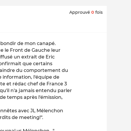
Approuvé
0
fois
ait bondir de mon canapé.
ue le Front de Gauche leur
iffusé un extrait de Eric
confirmait que certains
 plaindre du comportement du
e information, l'équipe de
ste et rédac chef de France 3
t qu'il n'a jamais entendu parler
 de temps après l'émission,
honnêtes avec JL Mélenchon
rdits de meeting!".
ournal vs Mélenchon...".