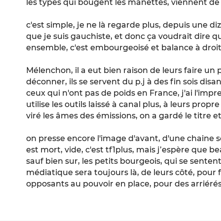
les types qui bougent les manettes, viennent de tf
c'est simple, je ne là regarde plus, depuis une di
que je suis gauchiste, et donc ça voudrait dire q
ensemble, c'est embourgeoisé et balance à droit
Mélenchon, il a eut bien raison de leurs faire un 
déconner, ils se servent du p.j à des fin sois dis
ceux qui n'ont pas de poids en France, j'ai l'imp
utilise les outils laissé à canal plus, à leurs propre
viré les âmes des émissions, on a gardé le titre e
on presse encore l'image d'avant, d'une chaine so
est mort, vide, c'est tf1plus, mais j’espère que
sauf bien sur, les petits bourgeois, qui se senten
médiatique sera toujours là, de leurs côté, pour f
opposants au pouvoir en place, pour des arriérés