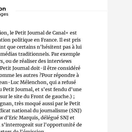
ion
ages
on, le Petit Journal de Canal+ est
on politique en France. Il est pris
int que certains n'hésitent pas à lui
 médias traditionnels. Par exemple
, ou de réaliser des interviews
Qui sommes-nous ?
Petit Journal doit-il être considéré
 comme les autres ?Pour répondre à
 Jean-Luc Mélenchon, qui a refusé
 Petit Journal, et s'est fendu d'une
sur le site du Front de gauche.) ;
nan, très moqué aussi par le Petit
ndicat national du journalisme (SNJ)
ew d'Eric Marquis, délégué SNJ et
 s'interrogeait sur l'opportunité de
rters de l'émission.