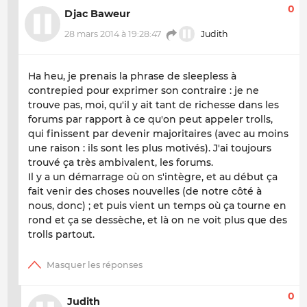
0
Djac Baweur
28 mars 2014 à 19:28:47
Judith
Ha heu, je prenais la phrase de sleepless à
contrepied pour exprimer son contraire : je ne
trouve pas, moi, qu'il y ait tant de richesse dans les
forums par rapport à ce qu'on peut appeler trolls,
qui finissent par devenir majoritaires (avec au moins
une raison : ils sont les plus motivés). J'ai toujours
trouvé ça très ambivalent, les forums.
Il y a un démarrage où on s'intègre, et au début ça
fait venir des choses nouvelles (de notre côté à
nous
, donc) ; et puis vient un temps où ça tourne en
rond et ça se dessèche, et là on ne voit plus que des
trolls partout.
0
Judith