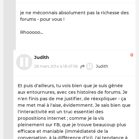
je ne méconnais absolument pas la richesse des
forums - pour vous !
Rhooooo...
0
Judith
28 mars 2014 à 18:47:56
Judith
Et puis d'ailleurs, tu vois bien que je suis gênée
aux entournures, avec ces histoires de forums. Je
n'en finis pas de me justifier, de réexpliquer - ça
me met mal à l'aise, évidemment. Je sais bien que
l'interactivité est un truc essentiel des
propositions internet ; comme je la vis
pleinement sur FB, que je trouve beaucoup plus
efficace et maniable (immédiateté de la
conversation, à la différence d'ici), j'ai tendance à