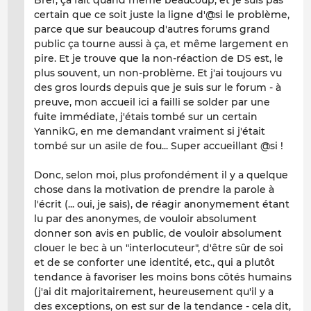
Bref, ça fait quand même beaucoup, et je suis pas
certain que ce soit juste la ligne d'@si le problème,
parce que sur beaucoup d'autres forums grand
public ça tourne aussi à ça, et même largement en
pire. Et je trouve que la non-réaction de DS est, le
plus souvent, un non-problème. Et j'ai toujours vu
des gros lourds depuis que je suis sur le forum - à
preuve, mon accueil ici a failli se solder par une
fuite immédiate, j'étais tombé sur un certain
YannikG, en me demandant vraiment si j'était
tombé sur un asile de fou... Super accueillant @si !
Donc, selon moi, plus profondément il y a quelque
chose dans la motivation de prendre la parole à
l'écrit (... oui, je sais), de réagir anonymement étant
lu par des anonymes, de vouloir absolument
donner son avis en public, de vouloir absolument
clouer le bec à un "interlocuteur", d'être sûr de soi
et de se conforter une identité, etc., qui a plutôt
tendance à favoriser les moins bons côtés humains
(j'ai dit majoritairement, heureusement qu'il y a
des exceptions, on est sur de la tendance - cela dit,