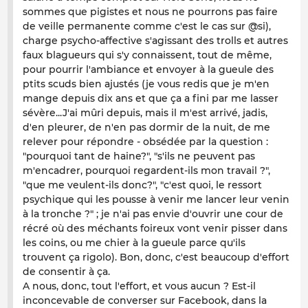
sommes que pigistes et nous ne pourrons pas faire
de veille permanente comme c'est le cas sur @si),
charge psycho-affective s'agissant des trolls et autres
faux blagueurs qui s'y connaissent, tout de même,
pour pourrir l'ambiance et envoyer à la gueule des
ptits scuds bien ajustés (je vous redis que je m'en
mange depuis dix ans et que ça a fini par me lasser
sévère...J'ai mûri depuis, mais il m'est arrivé, jadis,
d'en pleurer, de n'en pas dormir de la nuit, de me
relever pour répondre - obsédée par la question :
"pourquoi tant de haine?", "s'ils ne peuvent pas
m'encadrer, pourquoi regardent-ils mon travail ?",
"que me veulent-ils donc?", "c'est quoi, le ressort
psychique qui les pousse à venir me lancer leur venin
à la tronche ?" ; je n'ai pas envie d'ouvrir une cour de
récré où des méchants foireux vont venir pisser dans
les coins, ou me chier à la gueule parce qu'ils
trouvent ça rigolo). Bon, donc, c'est beaucoup d'effort
de consentir à ça.
A nous, donc, tout l'effort, et vous aucun ? Est-il
inconcevable de converser sur Facebook, dans la