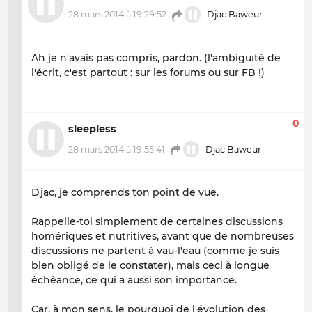
28 mars 2014 à 19:29:52
Djac Baweur
Ah je n'avais pas compris, pardon. (l'ambiguïté de
l'écrit, c'est partout : sur les forums ou sur FB !)
0
sleepless
28 mars 2014 à 19:55:41
Djac Baweur
Djac, je comprends ton point de vue.
Rappelle-toi simplement de certaines discussions
homériques et nutritives, avant que de nombreuses
discussions ne partent à vau-l'eau (comme je suis
bien obligé de le constater), mais ceci à longue
échéance, ce qui a aussi son importance.
Car, à mon sens, le pourquoi de l'évolution des