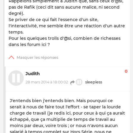
Rappelons simplement à Judith que, sans ceux d'@si,
pas de Rafik (ceci dit sans aucune malice, ni second
degré).
Se priver de ce qui fait l'essence d'un site,
l'interactivité, me semble être une réaction d'un autre
temps.
Pour les quelques trolls d'@si, combien de richesses
dans les forum ici ?
0
Judith
28 mars 2014 à 18:00:02
sleepless
J'entends bien j'entends bien. Mais pourquoi ce
serait à nous de faire tout l'effort - se taper la lourde
charge de travail (je redis ici, pour ceux à qui ça aurait
échappé, que ça multiplie de temps de travail au
moins par deux, voire trois ; or nous n'avons aucun
salarié à temps complet sur Hors Série, nous ne