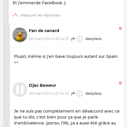
Et j'emmerde FaceBook ;)
0
Fan de canard
28 mars 2014 à 20:14:37
sleepless
Pluss1,
même si j'en bave toujours autant sur Spain
^^
0
Djac Baweur
28 mars 2014 à 21:44:25
sleepless
Je ne suis pas complètement en désaccord avec ce
que tu dis, c'est bien pour ça que je parle
d'ambivalence. (perso, l'IRL ça a aussi été grâce au