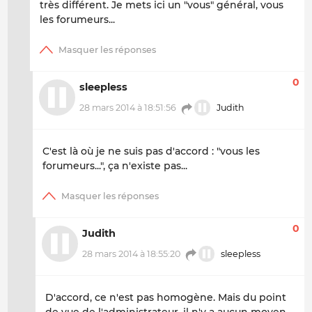
très différent. Je mets ici un "vous" général, vous
les forumeurs...
0
sleepless
28 mars 2014 à 18:51:56
Judith
C'est là où je ne suis pas d'accord : "
vous les
forumeurs
...", ça n'existe pas...
0
Judith
28 mars 2014 à 18:55:20
sleepless
D'accord, ce n'est pas homogène. Mais du point
de vue de l'administrateur, il n'y a aucun moyen