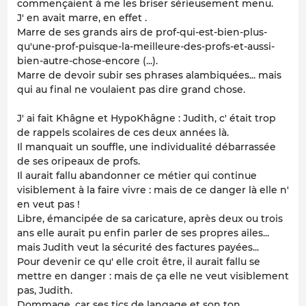
commençaient à me les briser sérieusement menu.
J' en avait marre, en effet .
Marre de ses grands airs de prof-qui-est-bien-plus-
qu'une-prof-puisque-la-meilleure-des-profs-et-aussi-
bien-autre-chose-encore (...).
Marre de devoir subir ses phrases alambiquées... mais
qui au final ne voulaient pas dire grand chose.
J' ai fait Khâgne et HypoKhâgne : Judith, c' était trop
de rappels scolaires de ces deux années là.
Il manquait un souffle, une individualité débarrassée
de ses oripeaux de profs.
Il aurait fallu abandonner ce métier qui continue
visiblement à la faire vivre : mais de ce danger là elle n'
en veut pas !
Libre, émancipée de sa caricature, après deux ou trois
ans elle aurait pu enfin
parler
de ses propres ailes...
mais Judith veut la sécurité des factures payées...
Pour devenir ce qu' elle croit être, il aurait fallu se
mettre en danger : mais de ça elle ne veut visiblement
pas, Judith.
Dommage, car ses tics de langage et son ton