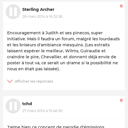
0
Sterling Archer
28 mars 2014 à 16:32:36
Encouragement à Judith et ses pinecos, super
initiative. Mais il faudra un forum, malgré les lourdauds
et les briseurs d'ambiance mesquins. (Les extraits
laissent espérer le meilleur, Wilms, Guiraudie et
craindre le pire, Chevallier, et donnent déjà envie de
poster à tout va, ce serait un drame si la possibilité ne
nous en était pas laissée).
0
tchd
27 mars 2014 à 15:46:50
J'aime bien ce concept de parodie d'émissions