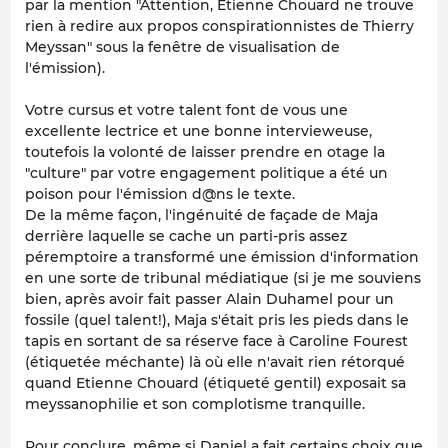
par la mention "Attention, Etienne Chouard ne trouve
rien à redire aux propos conspirationnistes de Thierry
Meyssan" sous la fenêtre de visualisation de
l'émission).
Votre cursus et votre talent font de vous une
excellente lectrice et une bonne intervieweuse,
toutefois la volonté de laisser prendre en otage la
"culture" par votre engagement politique a été un
poison pour l'émission d@ns le texte.
De la même façon, l'ingénuité de façade de Maja
derrière laquelle se cache un parti-pris assez
péremptoire a transformé une émission d'information
en une sorte de tribunal médiatique (si je me souviens
bien, après avoir fait passer Alain Duhamel pour un
fossile (quel talent!), Maja s'était pris les pieds dans le
tapis en sortant de sa réserve face à Caroline Fourest
(étiquetée méchante) là où elle n'avait rien rétorqué
quand Etienne Chouard (étiqueté gentil) exposait sa
meyssanophilie et son complotisme tranquille.
Pour conclure, même si Daniel a fait certains choix que