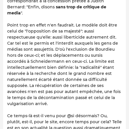
correspondrait à la concession prêtée à Judith
Bernard: "Enfin, disons
sans trop de critique de
media
".
Point trop en effet n'en faudrait. Le modèle doit être
celui de "l'opposition de sa majesté": aussi
respec
tueuse
qu'elle: aussi liberticide autrement dit.
Car tel est le permis et l'interdit auxquels les gens de
médias sont assujettis. D'où l'exclusion de Bourdieu
hors de
ceux-ci; et les déplacements ou sursis
accordés à Schneidermann
en
ceux-ci. La limite est
intellectuellement bien définie: la "radicalité" étant
réservée à la recherche dont le grand nombre est
naturellement écarté étant donnée sa difficulté
supposée. La récupération de certaines de ses
avancées n'en est pas pour autant empêchée, une fois
le temps de la décontamination passé et celui de la
vulgarisation arrivé.
Ce temps-là est-il venu pour @si désormais? Ou,
plutôt, est-il, pour le site, encore temps pour cela? Telle
est en son actualité la question aussi dramatiquement