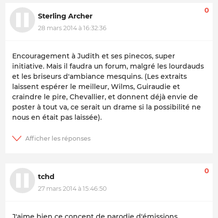
0
Sterling Archer
28 mars 2014 à 16:32:36
Encouragement à Judith et ses pinecos, super
initiative. Mais il faudra un forum, malgré les lourdauds
et les briseurs d'ambiance mesquins. (Les extraits
laissent espérer le meilleur, Wilms, Guiraudie et
craindre le pire, Chevallier, et donnent déjà envie de
poster à tout va, ce serait un drame si la possibilité ne
nous en était pas laissée).
0
tchd
27 mars 2014 à 15:46:50
J'aime bien ce concept de parodie d'émissions