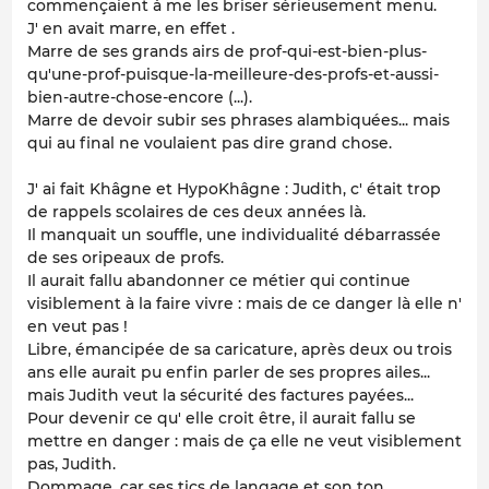
commençaient à me les briser sérieusement menu.
J' en avait marre, en effet .
Marre de ses grands airs de prof-qui-est-bien-plus-
qu'une-prof-puisque-la-meilleure-des-profs-et-aussi-
bien-autre-chose-encore (...).
Marre de devoir subir ses phrases alambiquées... mais
qui au final ne voulaient pas dire grand chose.
J' ai fait Khâgne et HypoKhâgne : Judith, c' était trop
de rappels scolaires de ces deux années là.
Il manquait un souffle, une individualité débarrassée
de ses oripeaux de profs.
Il aurait fallu abandonner ce métier qui continue
visiblement à la faire vivre : mais de ce danger là elle n'
en veut pas !
Libre, émancipée de sa caricature, après deux ou trois
ans elle aurait pu enfin
parler
de ses propres ailes...
mais Judith veut la sécurité des factures payées...
Pour devenir ce qu' elle croit être, il aurait fallu se
mettre en danger : mais de ça elle ne veut visiblement
pas, Judith.
Dommage, car ses tics de langage et son ton