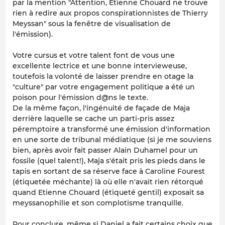
par la mention "Attention, Etienne Chouard ne trouve
rien à redire aux propos conspirationnistes de Thierry
Meyssan" sous la fenêtre de visualisation de
l'émission).
Votre cursus et votre talent font de vous une
excellente lectrice et une bonne intervieweuse,
toutefois la volonté de laisser prendre en otage la
"culture" par votre engagement politique a été un
poison pour l'émission d@ns le texte.
De la même façon, l'ingénuité de façade de Maja
derrière laquelle se cache un parti-pris assez
péremptoire a transformé une émission d'information
en une sorte de tribunal médiatique (si je me souviens
bien, après avoir fait passer Alain Duhamel pour un
fossile (quel talent!), Maja s'était pris les pieds dans le
tapis en sortant de sa réserve face à Caroline Fourest
(étiquetée méchante) là où elle n'avait rien rétorqué
quand Etienne Chouard (étiqueté gentil) exposait sa
meyssanophilie et son complotisme tranquille.
Pour conclure, même si Daniel a fait certains choix que