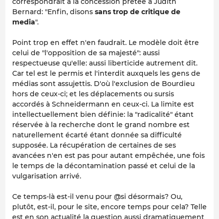
correspondrait à la concession prêtée à Judith
Bernard: "Enfin, disons
sans trop de critique de
media
".
Point trop en effet n'en faudrait. Le modèle doit être
celui de "l'opposition de sa majesté": aussi
respec
tueuse
qu'elle: aussi liberticide autrement dit.
Car tel est le permis et l'interdit auxquels les gens de
médias sont assujettis. D'où l'exclusion de Bourdieu
hors de
ceux-ci; et les déplacements ou sursis
accordés à Schneidermann
en
ceux-ci. La limite est
intellectuellement bien définie: la "radicalité" étant
réservée à la recherche dont le grand nombre est
naturellement écarté étant donnée sa difficulté
supposée. La récupération de certaines de ses
avancées n'en est pas pour autant empêchée, une fois
le temps de la décontamination passé et celui de la
vulgarisation arrivé.
Ce temps-là est-il venu pour @si désormais? Ou,
plutôt, est-il, pour le site, encore temps pour cela? Telle
est en son actualité la question aussi dramatiquement