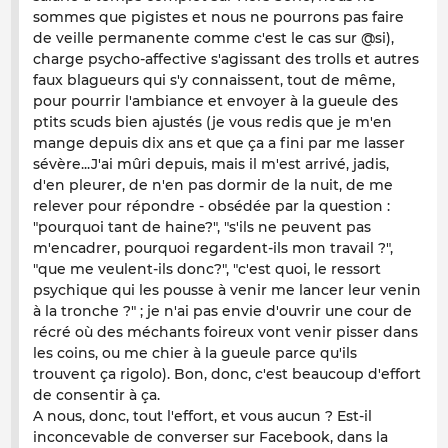
sommes que pigistes et nous ne pourrons pas faire
de veille permanente comme c'est le cas sur @si),
charge psycho-affective s'agissant des trolls et autres
faux blagueurs qui s'y connaissent, tout de même,
pour pourrir l'ambiance et envoyer à la gueule des
ptits scuds bien ajustés (je vous redis que je m'en
mange depuis dix ans et que ça a fini par me lasser
sévère...J'ai mûri depuis, mais il m'est arrivé, jadis,
d'en pleurer, de n'en pas dormir de la nuit, de me
relever pour répondre - obsédée par la question :
"pourquoi tant de haine?", "s'ils ne peuvent pas
m'encadrer, pourquoi regardent-ils mon travail ?",
"que me veulent-ils donc?", "c'est quoi, le ressort
psychique qui les pousse à venir me lancer leur venin
à la tronche ?" ; je n'ai pas envie d'ouvrir une cour de
récré où des méchants foireux vont venir pisser dans
les coins, ou me chier à la gueule parce qu'ils
trouvent ça rigolo). Bon, donc, c'est beaucoup d'effort
de consentir à ça.
A nous, donc, tout l'effort, et vous aucun ? Est-il
inconcevable de converser sur Facebook, dans la