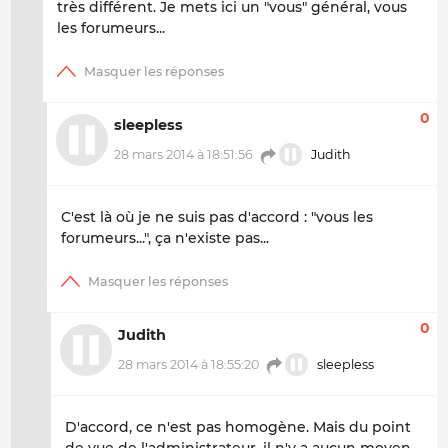
très différent. Je mets ici un "vous" général, vous
les forumeurs...
0
sleepless
28 mars 2014 à 18:51:56
Judith
C'est là où je ne suis pas d'accord : "
vous les
forumeurs
...", ça n'existe pas...
0
Judith
28 mars 2014 à 18:55:20
sleepless
D'accord, ce n'est pas homogène. Mais du point
de vue de l'administrateur, il n'y a aucun moyen