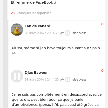
Et j'emmerde FaceBook ;)
0
Fan de canard
28 mars 2014 à 20:14:37
sleepless
Pluss1,
même si j'en bave toujours autant sur Spain
^^
0
Djac Baweur
28 mars 2014 à 21:44:25
sleepless
Je ne suis pas complètement en désaccord avec ce
que tu dis, c'est bien pour ça que je parle
d'ambivalence. (perso, l'IRL ça a aussi été grâce au