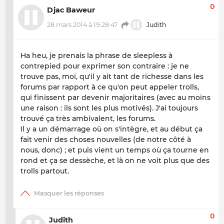
0
Djac Baweur
28 mars 2014 à 19:28:47
Judith
Ha heu, je prenais la phrase de sleepless à
contrepied pour exprimer son contraire : je ne
trouve pas, moi, qu'il y ait tant de richesse dans les
forums par rapport à ce qu'on peut appeler trolls,
qui finissent par devenir majoritaires (avec au moins
une raison : ils sont les plus motivés). J'ai toujours
trouvé ça très ambivalent, les forums.
Il y a un démarrage où on s'intègre, et au début ça
fait venir des choses nouvelles (de notre côté à
nous
, donc) ; et puis vient un temps où ça tourne en
rond et ça se dessèche, et là on ne voit plus que des
trolls partout.
0
Judith