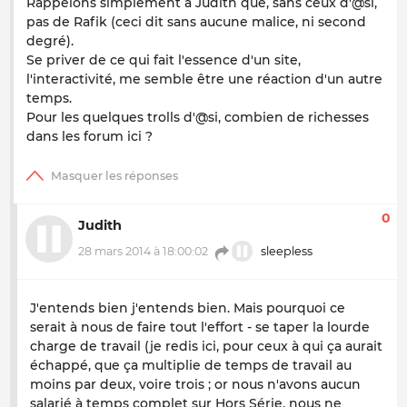
Rappelons simplement à Judith que, sans ceux d'@si,
pas de Rafik (ceci dit sans aucune malice, ni second
degré).
Se priver de ce qui fait l'essence d'un site,
l'interactivité, me semble être une réaction d'un autre
temps.
Pour les quelques trolls d'@si, combien de richesses
dans les forum ici ?
0
Judith
28 mars 2014 à 18:00:02
sleepless
J'entends bien j'entends bien. Mais pourquoi ce
serait à nous de faire tout l'effort - se taper la lourde
charge de travail (je redis ici, pour ceux à qui ça aurait
échappé, que ça multiplie de temps de travail au
moins par deux, voire trois ; or nous n'avons aucun
salarié à temps complet sur Hors Série, nous ne