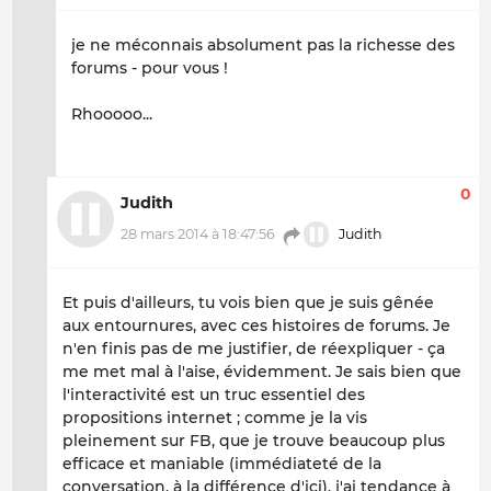
je ne méconnais absolument pas la richesse des
forums - pour vous !
Rhooooo...
0
Judith
28 mars 2014 à 18:47:56
Judith
Et puis d'ailleurs, tu vois bien que je suis gênée
aux entournures, avec ces histoires de forums. Je
n'en finis pas de me justifier, de réexpliquer - ça
me met mal à l'aise, évidemment. Je sais bien que
l'interactivité est un truc essentiel des
propositions internet ; comme je la vis
pleinement sur FB, que je trouve beaucoup plus
efficace et maniable (immédiateté de la
conversation, à la différence d'ici), j'ai tendance à