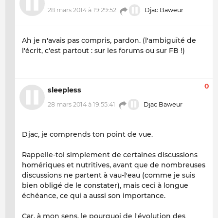
28 mars 2014 à 19:29:52
Djac Baweur
Ah je n'avais pas compris, pardon. (l'ambiguïté de
l'écrit, c'est partout : sur les forums ou sur FB !)
0
sleepless
28 mars 2014 à 19:55:41
Djac Baweur
Djac, je comprends ton point de vue.
Rappelle-toi simplement de certaines discussions
homériques et nutritives, avant que de nombreuses
discussions ne partent à vau-l'eau (comme je suis
bien obligé de le constater), mais ceci à longue
échéance, ce qui a aussi son importance.
Car, à mon sens, le pourquoi de l'évolution des