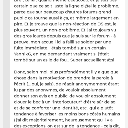
Bref, ça fait quand même beaucoup, et je suis pas
certain que ce soit juste la ligne d'@si le problème,
parce que sur beaucoup d'autres forums grand
public ça tourne aussi à ça, et même largement en
pire. Et je trouve que la non-réaction de DS est, le
plus souvent, un non-problème. Et j'ai toujours vu
des gros lourds depuis que je suis sur le forum - à
preuve, mon accueil ici a failli se solder par une
fuite immédiate, j'étais tombé sur un certain
YannikG, en me demandant vraiment si j'était
tombé sur un asile de fou... Super accueillant @si !
Donc, selon moi, plus profondément il y a quelque
chose dans la motivation de prendre la parole à
l'écrit (... oui, je sais), de réagir anonymement étant
lu par des anonymes, de vouloir absolument
donner son avis en public, de vouloir absolument
clouer le bec à un "interlocuteur", d'être sûr de soi
et de se conforter une identité, etc., qui a plutôt
tendance à favoriser les moins bons côtés humains
(j'ai dit majoritairement, heureusement qu'il y a
des exceptions, on est sur de la tendance - cela dit,