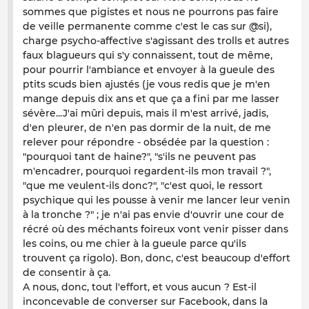
sommes que pigistes et nous ne pourrons pas faire
de veille permanente comme c'est le cas sur @si),
charge psycho-affective s'agissant des trolls et autres
faux blagueurs qui s'y connaissent, tout de même,
pour pourrir l'ambiance et envoyer à la gueule des
ptits scuds bien ajustés (je vous redis que je m'en
mange depuis dix ans et que ça a fini par me lasser
sévère...J'ai mûri depuis, mais il m'est arrivé, jadis,
d'en pleurer, de n'en pas dormir de la nuit, de me
relever pour répondre - obsédée par la question :
"pourquoi tant de haine?", "s'ils ne peuvent pas
m'encadrer, pourquoi regardent-ils mon travail ?",
"que me veulent-ils donc?", "c'est quoi, le ressort
psychique qui les pousse à venir me lancer leur venin
à la tronche ?" ; je n'ai pas envie d'ouvrir une cour de
récré où des méchants foireux vont venir pisser dans
les coins, ou me chier à la gueule parce qu'ils
trouvent ça rigolo). Bon, donc, c'est beaucoup d'effort
de consentir à ça.
A nous, donc, tout l'effort, et vous aucun ? Est-il
inconcevable de converser sur Facebook, dans la