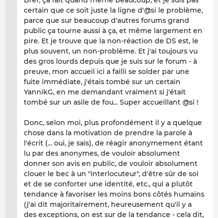
Bref, ça fait quand même beaucoup, et je suis pas
certain que ce soit juste la ligne d'@si le problème,
parce que sur beaucoup d'autres forums grand
public ça tourne aussi à ça, et même largement en
pire. Et je trouve que la non-réaction de DS est, le
plus souvent, un non-problème. Et j'ai toujours vu
des gros lourds depuis que je suis sur le forum - à
preuve, mon accueil ici a failli se solder par une
fuite immédiate, j'étais tombé sur un certain
YannikG, en me demandant vraiment si j'était
tombé sur un asile de fou... Super accueillant @si !
Donc, selon moi, plus profondément il y a quelque
chose dans la motivation de prendre la parole à
l'écrit (... oui, je sais), de réagir anonymement étant
lu par des anonymes, de vouloir absolument
donner son avis en public, de vouloir absolument
clouer le bec à un "interlocuteur", d'être sûr de soi
et de se conforter une identité, etc., qui a plutôt
tendance à favoriser les moins bons côtés humains
(j'ai dit majoritairement, heureusement qu'il y a
des exceptions, on est sur de la tendance - cela dit,