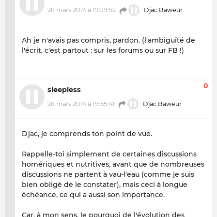
28 mars 2014 à 19:29:52
Djac Baweur
Ah je n'avais pas compris, pardon. (l'ambiguïté de
l'écrit, c'est partout : sur les forums ou sur FB !)
0
sleepless
28 mars 2014 à 19:55:41
Djac Baweur
Djac, je comprends ton point de vue.
Rappelle-toi simplement de certaines discussions
homériques et nutritives, avant que de nombreuses
discussions ne partent à vau-l'eau (comme je suis
bien obligé de le constater), mais ceci à longue
échéance, ce qui a aussi son importance.
Car, à mon sens, le pourquoi de l'évolution des