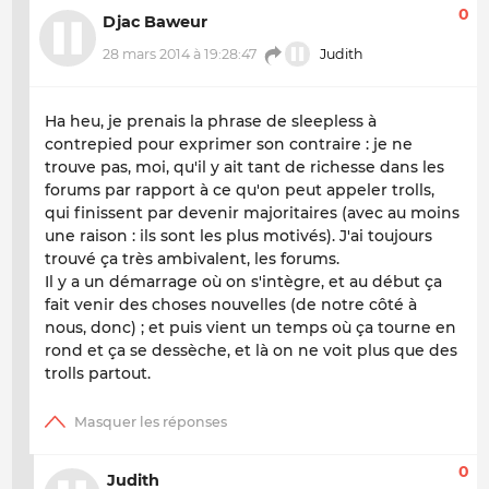
0
Djac Baweur
28 mars 2014 à 19:28:47
Judith
Ha heu, je prenais la phrase de sleepless à
contrepied pour exprimer son contraire : je ne
trouve pas, moi, qu'il y ait tant de richesse dans les
forums par rapport à ce qu'on peut appeler trolls,
qui finissent par devenir majoritaires (avec au moins
une raison : ils sont les plus motivés). J'ai toujours
trouvé ça très ambivalent, les forums.
Il y a un démarrage où on s'intègre, et au début ça
fait venir des choses nouvelles (de notre côté à
nous
, donc) ; et puis vient un temps où ça tourne en
rond et ça se dessèche, et là on ne voit plus que des
trolls partout.
0
Judith