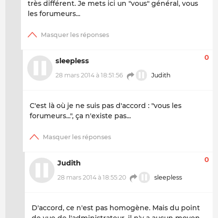
très différent. Je mets ici un "vous" général, vous
les forumeurs...
0
sleepless
28 mars 2014 à 18:51:56
Judith
C'est là où je ne suis pas d'accord : "
vous les
forumeurs
...", ça n'existe pas...
0
Judith
28 mars 2014 à 18:55:20
sleepless
D'accord, ce n'est pas homogène. Mais du point
de vue de l'administrateur, il n'y a aucun moyen