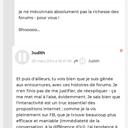
je ne méconnais absolument pas la richesse des
forums - pour vous !
Rhooooo...
0
Judith
28 mars 2014 à 18:47:56
Judith
Et puis d'ailleurs, tu vois bien que je suis gênée
aux entournures, avec ces histoires de forums. Je
n'en finis pas de me justifier, de réexpliquer - ça
me met mal à l'aise, évidemment. Je sais bien que
l'interactivité est un truc essentiel des
propositions internet ; comme je la vis
pleinement sur FB, que je trouve beaucoup plus
efficace et maniable (immédiateté de la
conversation, à la différence d'ici), j'ai tendance à