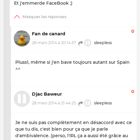
Et j'emmerde FaceBook ;)
0
Fan de canard
28 mars 2014 à 20:14:37
sleepless
Pluss1,
même si j'en bave toujours autant sur Spain
^^
0
Djac Baweur
28 mars 2014 à 21:44:25
sleepless
Je ne suis pas complètement en désaccord avec ce
que tu dis, c'est bien pour ça que je parle
d'ambivalence. (perso, l'IRL ça a aussi été grâce au