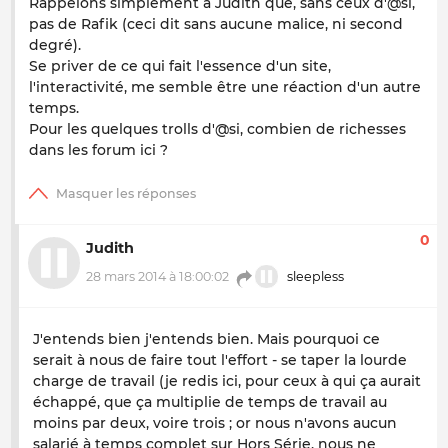
Rappelons simplement à Judith que, sans ceux d'@si,
pas de Rafik (ceci dit sans aucune malice, ni second
degré).
Se priver de ce qui fait l'essence d'un site,
l'interactivité, me semble être une réaction d'un autre
temps.
Pour les quelques trolls d'@si, combien de richesses
dans les forum ici ?
0
Judith
28 mars 2014 à 18:00:02
sleepless
J'entends bien j'entends bien. Mais pourquoi ce
serait à nous de faire tout l'effort - se taper la lourde
charge de travail (je redis ici, pour ceux à qui ça aurait
échappé, que ça multiplie de temps de travail au
moins par deux, voire trois ; or nous n'avons aucun
salarié à temps complet sur Hors Série, nous ne