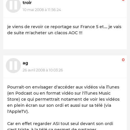
troir
10 mai 2008 à 11:56:24
je viens de revoir ce reportage sur France 5 et.... je vais
de suite m'acheter un clacos AOC !!!
0
ag
26 avril 2008 à 10:03:26
Pourrait-on envisager d'accéder aux vidéos via iTunes
(en Podcast ou en format vidéo sur l'iTunes Music
Store) ce qui permettrait notament de voir les vidéos
en plein écran sur son ordi et aussi sur sa télé (via
l'AppleTV).
Car en effet regarder ASI tout seul devant son ordi
c'est triste, à la télé ça permet de partager.