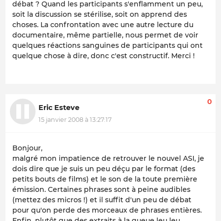
débat ? Quand les participants s'enflamment un peu,
soit la discussion se stérilise, soit on apprend des
choses. La confrontation avec une autre lecture du
documentaire, même partielle, nous permet de voir
quelques réactions sanguines de participants qui ont
quelque chose à dire, donc c'est constructif. Merci !
0
Eric Esteve
15 janvier 2008 à 13:27:17
Bonjour,
malgré mon impatience de retrouver le nouvel ASI, je
dois dire que je suis un peu déçu par le format (des
petits bouts de films) et le son de la toute première
émission. Certaines phrases sont à peine audibles
(mettez des micros !) et il suffit d'un peu de débat
pour qu'on perde des morceaux de phrases entières.
Enfin, plutôt que des extraits à la queue leu leu