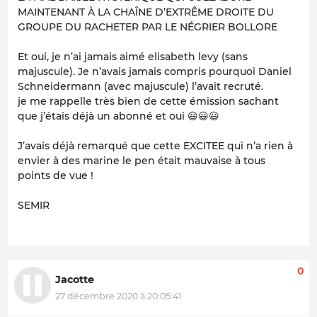
MAINTENANT À LA CHAÎNE D’EXTRÊME DROITE DU
GROUPE DU RACHETER PAR LE NÉGRIER BOLLORE
Et oui, je n’ai jamais aimé elisabeth levy (sans
majuscule). Je n’avais jamais compris pourquoi Daniel
Schneidermann (avec majuscule) l’avait recruté.
je me rappelle très bien de cette émission sachant
que j’étais déjà un abonné et oui 😃😃😃
J’avais déjà remarqué que cette EXCITEE qui n’a rien à
envier à des marine le pen était mauvaise à tous
points de vue !
SEMIR
0
Jacotte
27 décembre 2020 à 20:05:41