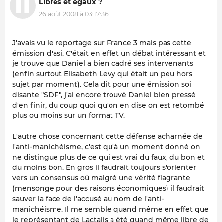
Libres et égaux ?
26 août 2008 à 03:17:36
J'avais vu le reportage sur France 3 mais pas cette
émission d'asi. C'était en effet un débat intéressant et
je trouve que Daniel a bien cadré ses intervenants
(enfin surtout Elisabeth Levy qui était un peu hors
sujet par moment). Cela dit pour une émission soi
disante "SDF", j'ai encore trouvé Daniel bien pressé
d'en finir, du coup quoi qu'on en dise on est retombé
plus ou moins sur un format TV.
L'autre chose concernant cette défense acharnée de
l'anti-manichéisme, c'est qu'à un moment donné on
ne distingue plus de ce qui est vrai du faux, du bon et
du moins bon. En gros il faudrait toujours s'orienter
vers un consensus où malgré une vérité flagrante
(mensonge pour des raisons économiques) il faudrait
sauver la face de l'accusé au nom de l'anti-
manichéisme. Il me semble quand même en effet que
le représentant de Lactalis a été quand même libre de