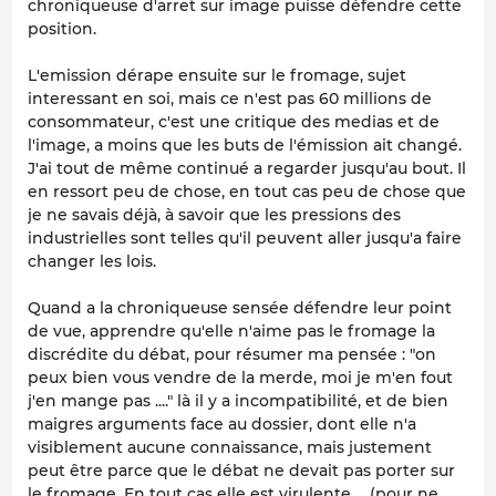
chroniqueuse d'arret sur image puisse défendre cette
position.
L'emission dérape ensuite sur le fromage, sujet
interessant en soi, mais ce n'est pas 60 millions de
consommateur, c'est une critique des medias et de
l'image, a moins que les buts de l'émission ait changé.
J'ai tout de même continué a regarder jusqu'au bout. Il
en ressort peu de chose, en tout cas peu de chose que
je ne savais déjà, à savoir que les pressions des
industrielles sont telles qu'il peuvent aller jusqu'a faire
changer les lois.
Quand a la chroniqueuse sensée défendre leur point
de vue, apprendre qu'elle n'aime pas le fromage la
discrédite du débat, pour résumer ma pensée : "on
peux bien vous vendre de la merde, moi je m'en fout
j'en mange pas ...." là il y a incompatibilité, et de bien
maigres arguments face au dossier, dont elle n'a
visiblement aucune connaissance, mais justement
peut être parce que le débat ne devait pas porter sur
le fromage. En tout cas elle est virulente ... (pour ne