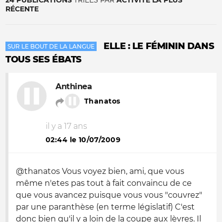
24 PUBLICATIONS
TRIÉES PAR
ACTIVITÉ LA PLUS
RÉCENTE
ELLE : LE FÉMININ DANS
SUR LE BOUT DE LA LANGUE
TOUS SES ÉBATS
Anthinea
Thanatos
il y a 17 ans
02:44 le 10/07/2009
@thanatos Vous voyez bien, ami, que vous
même n'etes pas tout à fait convaincu de ce
que vous avancez puisque vous vous "couvrez"
par une paranthèse (en terme législatif) C'est
donc bien qu'il y a loin de la coupe aux lèvres. Il