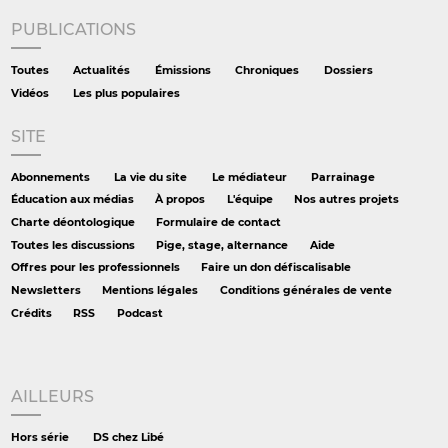
PUBLICATIONS
Toutes
Actualités
Émissions
Chroniques
Dossiers
Vidéos
Les plus populaires
SITE
Abonnements
La vie du site
Le médiateur
Parrainage
Éducation aux médias
À propos
L'équipe
Nos autres projets
Charte déontologique
Formulaire de contact
Toutes les discussions
Pige, stage, alternance
Aide
Offres pour les professionnels
Faire un don défiscalisable
Newsletters
Mentions légales
Conditions générales de vente
Crédits
RSS
Podcast
AILLEURS
Hors série
DS chez Libé