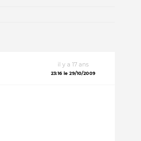
il y a 17 ans
Qui sommes-nous ?
23:16 le 29/10/2009