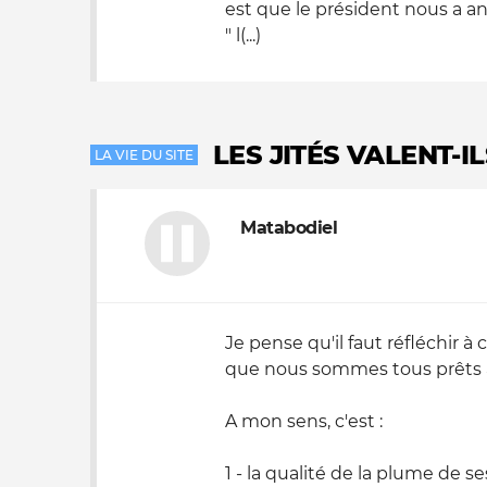
est que le président nous a 
" l(...)
LES JITÉS VALENT-I
LA VIE DU SITE
Matabodiel
Je pense qu'il faut réfléchir à ce
que nous sommes tous prêts à p
A mon sens, c'est :
1 - la qualité de la plume de se