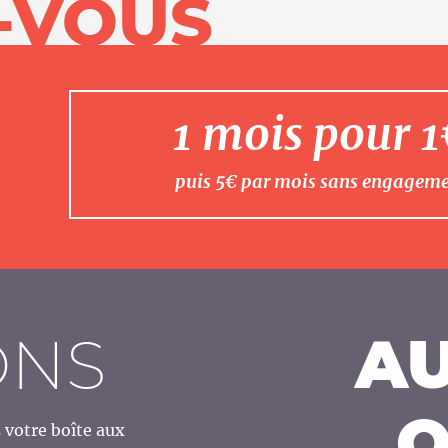
-VOUS
1 mois pour 
puis 5€ par mois sans engagem
ONS
AU
O
votre boîte aux