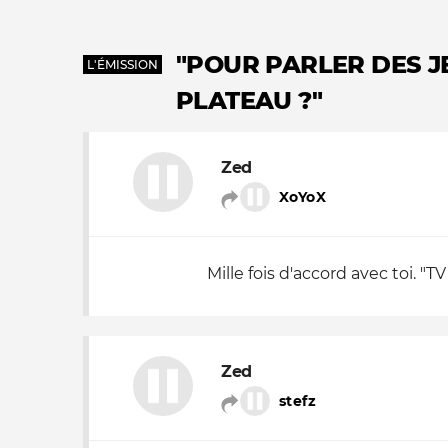
Nos autres projets
"POUR PARLER DES J
L'ÉMISSION
PLATEAU ?"
Zed
XoYoX
Mille fois d'accord avec toi. "T
Zed
stefz