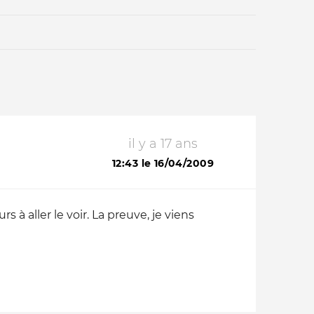
il y a 17 ans
Qui sommes-nous ?
12:43 le 16/04/2009
s à aller le voir. La preuve, je viens