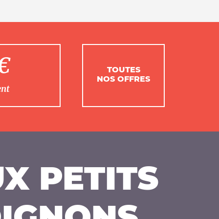
1€
TOUTES
NOS OFFRES
ent
X PETITS
IGNONS