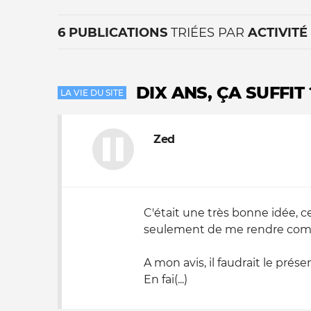
6 PUBLICATIONS
TRIÉES PAR
ACTIVITÉ
DIX ANS, ÇA SUFFIT 
LA VIE DU SITE
Zed
La vie du site
C'était une très bonne idée, ce 
seulement de me rendre compt
A mon avis, il faudrait le prés
En fai(...)