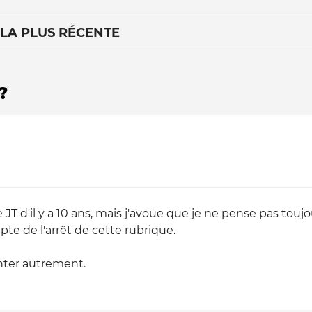
 LA PLUS RÉCENTE
?
Le médiateur
L'équipe
JT d'il y a 10 ans, mais j'avoue que je ne pense pas toujour
e de l'arrêt de cette rubrique.
enter autrement.