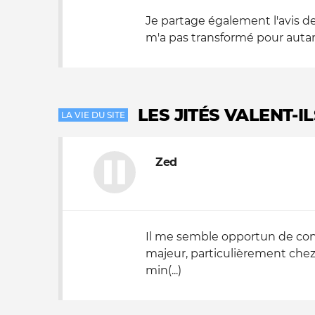
Je partage également l'avis de 
m'a pas transformé pour autant
LES JITÉS VALENT-I
LA VIE DU SITE
Zed
Il me semble opportun de conti
majeur, particulièrement chez 
min(...)