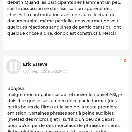
débat ? Quand les participants s'enflamment un peu,
soit la discussion se stérilise, soit on apprend des
choses. La confrontation avec une autre lecture du
documentaire, même partielle, nous permet de voir
quelques réactions sanguines de participants qui ont
quelque chose à dire, donc c'est constructif. Merci !
0
Eric Esteve
15 janvier 2008 à 13:27:17
Bonjour,
malgré mon impatience de retrouver le nouvel ASI, je
dois dire que je suis un peu déçu par le format (des
petits bouts de films) et le son de la toute première
émission. Certaines phrases sont à peine audibles
(mettez des micros !) et il suffit d'un peu de débat
pour qu'on perde des morceaux de phrases entières.
Enfin, plutôt que des extraits à la queue leu leu