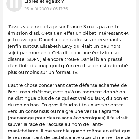
Libres et égaux ?
26 août 2008 à 03:17:36
J'avais vu le reportage sur France 3 mais pas cette
émission d'asi. C'était en effet un débat intéressant et
je trouve que Daniel a bien cadré ses intervenants
(enfin surtout Elisabeth Levy qui était un peu hors
sujet par moment). Cela dit pour une émission soi
disante "SDF", j'ai encore trouvé Daniel bien pressé
d'en finir, du coup quoi qu'on en dise on est retombé
plus ou moins sur un format TV.
L'autre chose concernant cette défense acharnée de
l'anti-manichéisme, c'est qu'à un moment donné on
ne distingue plus de ce qui est vrai du faux, du bon et
du moins bon. En gros il faudrait toujours s'orienter
vers un consensus où malgré une vérité flagrante
(mensonge pour des raisons économiques) il faudrait
sauver la face de l'accusé au nom de l'anti-
manichéisme. Il me semble quand même en effet que
le représentant de Lactalis a été quand même libre de