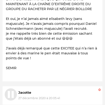
MAINTENANT À LA CHAÎNE D’EXTRÊME DROITE DU
GROUPE DU RACHETER PAR LE NÉGRIER BOLLORE
Et oui, je n’ai jamais aimé elisabeth levy (sans
majuscule). Je n’avais jamais compris pourquoi Daniel
Schneidermann (avec majuscule) l’avait recruté.
je me rappelle très bien de cette émission sachant
que j’étais déjà un abonné et oui 😃😃😃
J’avais déjà remarqué que cette EXCITEE qui n’a rien à
envier à des marine le pen était mauvaise à tous
points de vue !
SEMIR
0
Jacotte
27 décembre 2020 à 20:05:41