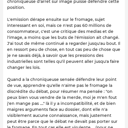
chroniqueuse d'arret sur image puisse défendre cette
position.
L'emission dérape ensuite sur le fromage, sujet
interessant en soi, mais ce n'est pas 60 millions de
consommateur, c'est une critique des medias et de
l'image, a moins que les buts de l'émission ait changé.
J'ai tout de même continué a regarder jusqu'au bout. Il
en ressort peu de chose, en tout cas peu de chose que
je ne savais déjà, à savoir que les pressions des
industrielles sont telles qu'il peuvent aller jusqu'a faire
changer les lois.
Quand a la chroniqueuse sensée défendre leur point
de vue, apprendre qu'elle n'aime pas le fromage la
discrédite du débat, pour résumer ma pensée : "on
peux bien vous vendre de la merde, moi je m'en fout
j'en mange pas ...." là il y a incompatibilité, et de bien
maigres arguments face au dossier, dont elle n'a
visiblement aucune connaissance, mais justement
peut être parce que le débat ne devait pas porter sur
le fromage. En tout cas elle est virulente ... (pour ne