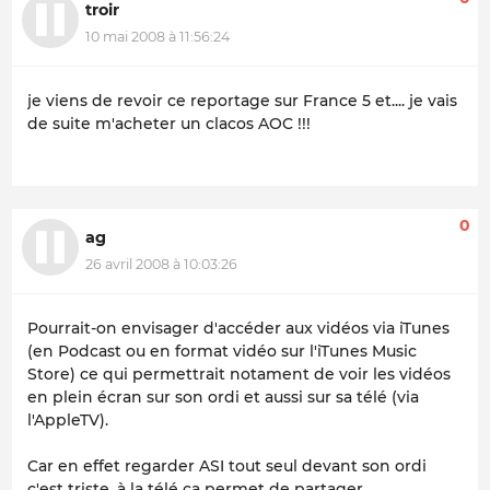
troir
10 mai 2008 à 11:56:24
je viens de revoir ce reportage sur France 5 et.... je vais
de suite m'acheter un clacos AOC !!!
0
ag
26 avril 2008 à 10:03:26
Pourrait-on envisager d'accéder aux vidéos via iTunes
(en Podcast ou en format vidéo sur l'iTunes Music
Store) ce qui permettrait notament de voir les vidéos
en plein écran sur son ordi et aussi sur sa télé (via
l'AppleTV).
Car en effet regarder ASI tout seul devant son ordi
c'est triste, à la télé ça permet de partager.