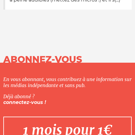
ABONNEZ-VOUS
En vous abonnant, vous contribuez à une information sur
les médias indépendante et sans pub.
Déjà abonné ?
connectez-vous !
1 mois pour 1€