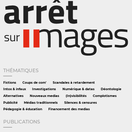
THÉMATIQUES
Fictions
Coups de com'
Scandales à retardement
Intox & infaux
Investigations
Numérique & datas
Déontologie
Alternatives
Nouveaux medias
(In)visibilités
Complotismes
Publicité
Médias traditionnels
Silences & censures
Pédagogie & éducation
Financement des medias
PUBLICATIONS