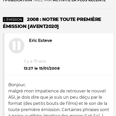
1 PUBLICATION
TRIÉE PAR
ACTIVITÉ LA PLUS RÉCENTE
2008 : NOTRE TOUTE PREMIÈRE
L'ÉMISSION
ÉMISSION [AVENT2020]
Eric Esteve
il y a 19 ans
13:27 le 15/01/2008
Bonjour,
malgré mon impatience de retrouver le nouvel
ASI, je dois dire que je suis un peu déçu par le
format (des petits bouts de films) et le son de la
toute première émission. Certaines phrases sont
à peine audibles (mettez des micros !) et il s(...)