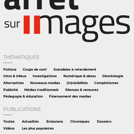
THÉMATIQUES
Fictions
Coups de com'
Scandales à retardement
Intox & infaux
Investigations
Numérique & datas
Déontologie
Alternatives
Nouveaux medias
(In)visibilités
Complotismes
Publicité
Médias traditionnels
Silences & censures
Pédagogie & éducation
Financement des medias
PUBLICATIONS
Toutes
Actualités
Émissions
Chroniques
Dossiers
Vidéos
Les plus populaires