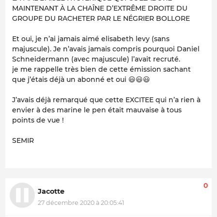
MAINTENANT À LA CHAÎNE D’EXTRÊME DROITE DU
GROUPE DU RACHETER PAR LE NÉGRIER BOLLORE
Et oui, je n’ai jamais aimé elisabeth levy (sans
majuscule). Je n’avais jamais compris pourquoi Daniel
Schneidermann (avec majuscule) l’avait recruté.
je me rappelle très bien de cette émission sachant
que j’étais déjà un abonné et oui 😃😃😃
J’avais déjà remarqué que cette EXCITEE qui n’a rien à
envier à des marine le pen était mauvaise à tous
points de vue !
SEMIR
0
Jacotte
27 décembre 2020 à 20:05:41