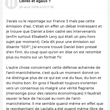
Libres et égaux ?
26 août 2008 à 03:17:36
J'avais vu le reportage sur France 3 mais pas cette
émission d'asi. C'était en effet un débat intéressant et
je trouve que Daniel a bien cadré ses intervenants
(enfin surtout Elisabeth Levy qui était un peu hors
sujet par moment). Cela dit pour une émission soi
disante "SDF", j'ai encore trouvé Daniel bien pressé
d'en finir, du coup quoi qu'on en dise on est retombé
plus ou moins sur un format TV.
L'autre chose concernant cette défense acharnée de
l'anti-manichéisme, c'est qu'à un moment donné on
ne distingue plus de ce qui est vrai du faux, du bon et
du moins bon. En gros il faudrait toujours s'orienter
vers un consensus où malgré une vérité flagrante
(mensonge pour des raisons économiques) il faudrait
sauver la face de l'accusé au nom de l'anti-
manichéisme. Il me semble quand même en effet que
le représentant de Lactalis a été quand même libre de