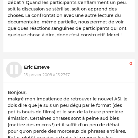
débat ? Quand les participants s'enflamment un peu,
soit la discussion se stérilise, soit on apprend des
choses. La confrontation avec une autre lecture du
documentaire, même partielle, nous permet de voir
quelques réactions sanguines de participants qui ont
quelque chose à dire, donc c'est constructif. Merci !
0
Eric Esteve
15 janvier 2008 à 13:27:17
Bonjour,
malgré mon impatience de retrouver le nouvel ASI, je
dois dire que je suis un peu déçu par le format (des
petits bouts de films) et le son de la toute première
émission. Certaines phrases sont à peine audibles
(mettez des micros !) et il suffit d'un peu de débat
pour qu'on perde des morceaux de phrases entières.
Enfin, plutôt que des extraits à la queue leu leu