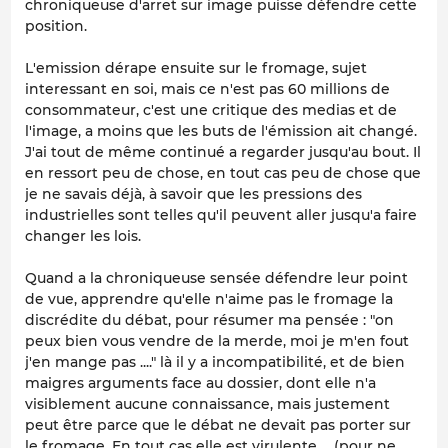
chroniqueuse d'arret sur image puisse défendre cette
position.
L'emission dérape ensuite sur le fromage, sujet
interessant en soi, mais ce n'est pas 60 millions de
consommateur, c'est une critique des medias et de
l'image, a moins que les buts de l'émission ait changé.
J'ai tout de même continué a regarder jusqu'au bout. Il
en ressort peu de chose, en tout cas peu de chose que
je ne savais déjà, à savoir que les pressions des
industrielles sont telles qu'il peuvent aller jusqu'a faire
changer les lois.
Quand a la chroniqueuse sensée défendre leur point
de vue, apprendre qu'elle n'aime pas le fromage la
discrédite du débat, pour résumer ma pensée : "on
peux bien vous vendre de la merde, moi je m'en fout
j'en mange pas ...." là il y a incompatibilité, et de bien
maigres arguments face au dossier, dont elle n'a
visiblement aucune connaissance, mais justement
peut être parce que le débat ne devait pas porter sur
le fromage. En tout cas elle est virulente ... (pour ne