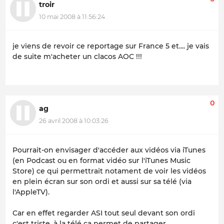
troir
10 mai 2008 à 11:56:24
je viens de revoir ce reportage sur France 5 et.... je vais
de suite m'acheter un clacos AOC !!!
0
ag
26 avril 2008 à 10:03:26
Pourrait-on envisager d'accéder aux vidéos via iTunes
(en Podcast ou en format vidéo sur l'iTunes Music
Store) ce qui permettrait notament de voir les vidéos
en plein écran sur son ordi et aussi sur sa télé (via
l'AppleTV).
Car en effet regarder ASI tout seul devant son ordi
c'est triste, à la télé ça permet de partager.