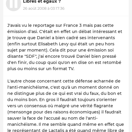
Libres et égaux ?
26 août 2008 à 03:17:36
J'avais vu le reportage sur France 3 mais pas cette
émission d'asi. C'était en effet un débat intéressant et
je trouve que Daniel a bien cadré ses intervenants
(enfin surtout Elisabeth Levy qui était un peu hors
sujet par moment). Cela dit pour une émission soi
disante "SDF", j'ai encore trouvé Daniel bien pressé
d'en finir, du coup quoi qu'on en dise on est retombé
plus ou moins sur un format TV.
L'autre chose concernant cette défense acharnée de
l'anti-manichéisme, c'est qu'à un moment donné on
ne distingue plus de ce qui est vrai du faux, du bon et
du moins bon. En gros il faudrait toujours s'orienter
vers un consensus où malgré une vérité flagrante
(mensonge pour des raisons économiques) il faudrait
sauver la face de l'accusé au nom de l'anti-
manichéisme. Il me semble quand même en effet que
le représentant de Lactalis a été quand même libre de