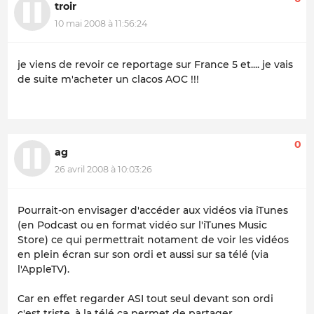
troir
10 mai 2008 à 11:56:24
je viens de revoir ce reportage sur France 5 et.... je vais
de suite m'acheter un clacos AOC !!!
0
ag
26 avril 2008 à 10:03:26
Pourrait-on envisager d'accéder aux vidéos via iTunes
(en Podcast ou en format vidéo sur l'iTunes Music
Store) ce qui permettrait notament de voir les vidéos
en plein écran sur son ordi et aussi sur sa télé (via
l'AppleTV).
Car en effet regarder ASI tout seul devant son ordi
c'est triste, à la télé ça permet de partager.