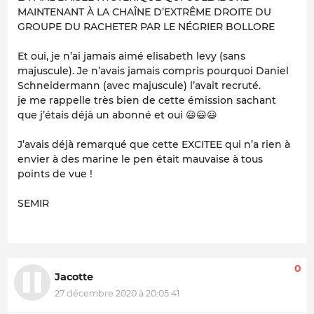
MAINTENANT À LA CHAÎNE D’EXTRÊME DROITE DU
GROUPE DU RACHETER PAR LE NÉGRIER BOLLORE
Et oui, je n’ai jamais aimé elisabeth levy (sans
majuscule). Je n’avais jamais compris pourquoi Daniel
Schneidermann (avec majuscule) l’avait recruté.
je me rappelle très bien de cette émission sachant
que j’étais déjà un abonné et oui 😃😃😃
J’avais déjà remarqué que cette EXCITEE qui n’a rien à
envier à des marine le pen était mauvaise à tous
points de vue !
SEMIR
0
Jacotte
27 décembre 2020 à 20:05:41