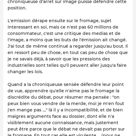
chroniqueuse d'arret sur image puisse défendre cette
position.
L'emission dérape ensuite sur le fromage, sujet
interessant en soi, mais ce n'est pas 60 millions de
consommateur, c'est une critique des medias et de
l'image, a moins que les buts de l'émission ait changé.
J'ai tout de même continué a regarder jusqu'au bout. Il
en ressort peu de chose, en tout cas peu de chose que
je ne savais déjà, à savoir que les pressions des
industrielles sont telles qu'il peuvent aller jusqu'a faire
changer les lois.
Quand a la chroniqueuse sensée défendre leur point
de vue, apprendre qu'elle n'aime pas le fromage la
discrédite du débat, pour résumer ma pensée : "on
peux bien vous vendre de la merde, moi je m'en fout
j'en mange pas ...." là il y a incompatibilité, et de bien
maigres arguments face au dossier, dont elle n'a
visiblement aucune connaissance, mais justement
peut être parce que le débat ne devait pas porter sur
le fromage. En tout cas elle est virulente ... (pour ne