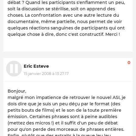
débat ? Quand les participants s'enflamment un peu,
soit la discussion se stérilise, soit on apprend des
choses. La confrontation avec une autre lecture du
documentaire, même partielle, nous permet de voir
quelques réactions sanguines de participants qui ont
quelque chose à dire, donc c'est constructif. Merci !
0
Eric Esteve
15 janvier 2008 à 13:27:17
Bonjour,
malgré mon impatience de retrouver le nouvel ASI, je
dois dire que je suis un peu déçu par le format (des
petits bouts de films) et le son de la toute première
émission. Certaines phrases sont à peine audibles
(mettez des micros !) et il suffit d'un peu de débat
pour qu'on perde des morceaux de phrases entières.
Enfin, plutôt que des extraits à la queue leu leu