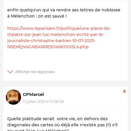
enfin quelqu'un qui va rendre ses lettres de noblesse
à Mélenchon : on est sauvé !
https://www.leparisien.fr/politique/une-piece-de-
theatre-sur-jean-luc-melenchon-ecrite-par-le-
journaliste-christophe-barbier-10-07-2023-
N5EMQV4GABAXRIE5O45KSVX3L4.php
6
GPMarcel
11 juillet 2023 à 10:58:28
Quelle platitude serait votre vie, en dehors des
diagonales des cartes où déjà elle n'existe pas (!!) s'il
n'y avait Jean-Luc Méléchon?