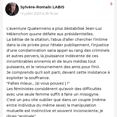
5
Sylvère-Romain LABIS
13 juillet 2023 à 06:16:44
L'aventure Quatennens a plus déstabilisé Jean-Luc
M&lenchon quune défaite aux présidentielles.
La bêtise de la sitation, l'abus d'aller chercher l'intime
dans la vie privée pour l'étaler publiqement, l'injustice
d'une condamnation sana appel au rang des criminels
et autres pervers, la jouissance indécente de ces
innombrables ennemis et de leurs médias tout
puissants, et le retournement des amis pour finir.
Je comprends qu'il soit parti, devant cette insistance à
exploiter la souffrance.
"Faîtes mieux... (si vous pouvez ) !"
Les féministes considèrent qu'avoir des difficultés
avec une seule femme suffit à faire un misogyne.
C'est un peu vite oublier que dans un couple (même
entre individus du même sexe) la manipulation
mutuelle est instinctive et souvent inconsciente, je
dirais "animale".