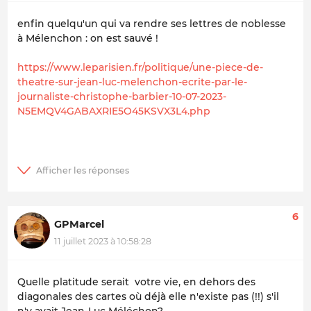
enfin quelqu'un qui va rendre ses lettres de noblesse
à Mélenchon : on est sauvé !
https://www.leparisien.fr/politique/une-piece-de-
theatre-sur-jean-luc-melenchon-ecrite-par-le-
journaliste-christophe-barbier-10-07-2023-
N5EMQV4GABAXRIE5O45KSVX3L4.php
6
GPMarcel
11 juillet 2023 à 10:58:28
Quelle platitude serait votre vie, en dehors des
diagonales des cartes où déjà elle n'existe pas (!!) s'il
n'y avait Jean-Luc Méléchon?