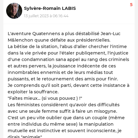
5
Sylvère-Romain LABIS
13 juillet 2023 à 06:16:44
L'aventure Quatennens a plus déstabilisé Jean-Luc
M&lenchon quune défaite aux présidentielles.
La bêtise de la sitation, l'abus d'aller chercher l'intime
dans la vie privée pour l'étaler publiqement, l'injustice
d'une condamnation sana appel au rang des criminels
et autres pervers, la jouissance indécente de ces
innombrables ennemis et de leurs médias tout
puissants, et le retournement des amis pour finir.
Je comprends qu'il soit parti, devant cette insistance à
exploiter la souffrance.
"Faîtes mieux... (si vous pouvez ) !"
Les féministes considèrent qu'avoir des difficultés
avec une seule femme suffit à faire un misogyne.
C'est un peu vite oublier que dans un couple (même
entre individus du même sexe) la manipulation
mutuelle est instinctive et souvent inconsciente, je
dirais "animale".