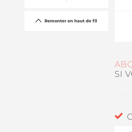
Remonter en haut de fil
AB
La vie du site
SI 