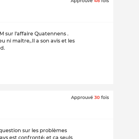
Approuvé
46
fois
M sur l'affaire Quatennens .
 ni maître,.Il a son avis et les
rd.
Approuvé
30
fois
question sur les problèmes
ys est confronté; et ça seuls