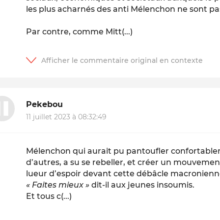
les plus acharnés des anti Mélenchon ne sont pa
Par contre, comme Mitt(...)
Pekebou
11 juillet 2023 à 08:32:49
Mélenchon qui aurait pu pantoufler confortab
d’autres, a su se rebeller, et créer un mouvement
lueur d’espoir devant cette débâcle macronienn
« Faites mieux »
dit-il aux jeunes insoumis.
Et tous c(...)