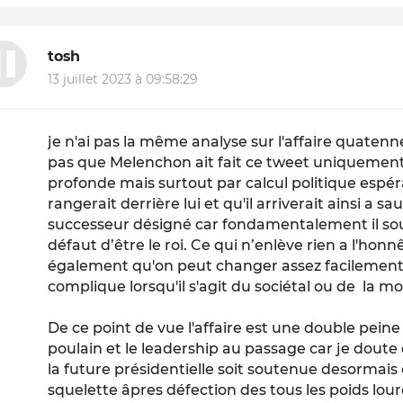
tosh
13 juillet 2023 à 09:58:29
je n'ai pas la même analyse sur l'affaire quatenne
pas que Melenchon ait fait ce tweet uniquement
profonde mais surtout par calcul politique espéra
rangerait derrière lui et qu'il arriverait ainsi a 
successeur désigné car fondamentalement il souha
défaut d’être le roi. Ce qui n’enlève rien a l'ho
également qu'on peut changer assez facilement 
complique lorsqu'il s'agit du sociétal ou de la mo
De ce point de vue l'affaire est une double peine
poulain et le leadership au passage car je doute
la future présidentielle soit soutenue desormais o
squelette âpres défection des tous les poids lourd