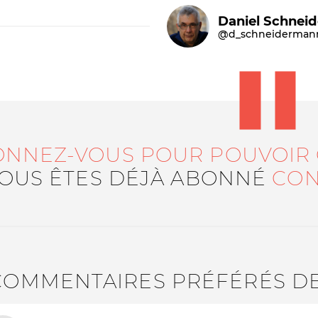
Daniel Schnei
@d_schneiderman
ONNEZ-VOUS POUR POUVOIR
Le médiateur
L'équipe
VOUS ÊTES DÉJÀ ABONNÉ
CON
COMMENTAIRES PRÉFÉRÉS D