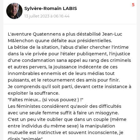
5
Sylvère-Romain LABIS
13 juillet 2023 à 06:16:44
L'aventure Quatennens a plus déstabilisé Jean-Luc
M&lenchon quune défaite aux présidentielles.
La bêtise de la sitation, l'abus d'aller chercher l'intime
dans la vie privée pour l'étaler publiqement, l'injustice
d'une condamnation sana appel au rang des criminels
et autres pervers, la jouissance indécente de ces
innombrables ennemis et de leurs médias tout
puissants, et le retournement des amis pour finir.
Je comprends qu'il soit parti, devant cette insistance à
exploiter la souffrance.
"Faîtes mieux... (si vous pouvez ) !"
Les féministes considèrent qu'avoir des difficultés
avec une seule femme suffit à faire un misogyne.
C'est un peu vite oublier que dans un couple (même
entre individus du même sexe) la manipulation
mutuelle est instinctive et souvent inconsciente, je
dirais "animale".