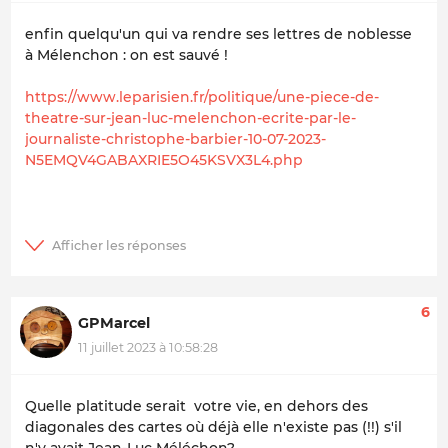
enfin quelqu'un qui va rendre ses lettres de noblesse
à Mélenchon : on est sauvé !
https://www.leparisien.fr/politique/une-piece-de-
theatre-sur-jean-luc-melenchon-ecrite-par-le-
journaliste-christophe-barbier-10-07-2023-
N5EMQV4GABAXRIE5O45KSVX3L4.php
6
GPMarcel
11 juillet 2023 à 10:58:28
Quelle platitude serait votre vie, en dehors des
diagonales des cartes où déjà elle n'existe pas (!!) s'il
n'y avait Jean-Luc Méléchon?