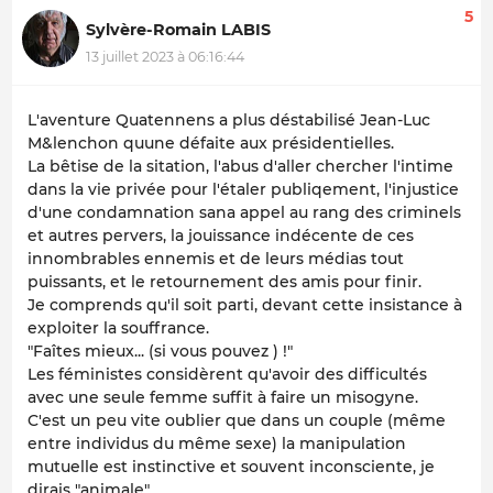
5
Sylvère-Romain LABIS
13 juillet 2023 à 06:16:44
L'aventure Quatennens a plus déstabilisé Jean-Luc
M&lenchon quune défaite aux présidentielles.
La bêtise de la sitation, l'abus d'aller chercher l'intime
dans la vie privée pour l'étaler publiqement, l'injustice
d'une condamnation sana appel au rang des criminels
et autres pervers, la jouissance indécente de ces
innombrables ennemis et de leurs médias tout
puissants, et le retournement des amis pour finir.
Je comprends qu'il soit parti, devant cette insistance à
exploiter la souffrance.
"Faîtes mieux... (si vous pouvez ) !"
Les féministes considèrent qu'avoir des difficultés
avec une seule femme suffit à faire un misogyne.
C'est un peu vite oublier que dans un couple (même
entre individus du même sexe) la manipulation
mutuelle est instinctive et souvent inconsciente, je
dirais "animale".