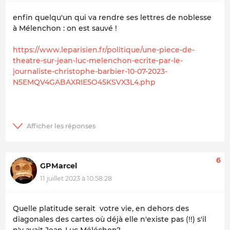
enfin quelqu'un qui va rendre ses lettres de noblesse
à Mélenchon : on est sauvé !
https://www.leparisien.fr/politique/une-piece-de-
theatre-sur-jean-luc-melenchon-ecrite-par-le-
journaliste-christophe-barbier-10-07-2023-
N5EMQV4GABAXRIE5O45KSVX3L4.php
6
GPMarcel
11 juillet 2023 à 10:58:28
Quelle platitude serait votre vie, en dehors des
diagonales des cartes où déjà elle n'existe pas (!!) s'il
n'y avait Jean-Luc Méléchon?