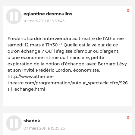
0
eglantine desmoulins
10 mars 2011 à 15:38:43
Frédéric Lordon interviendra au théâtre de l'Athénée
samedi 12 mars à 17h30 : " Quelle est la valeur de ce
qu'on échange ? Qu’il s’agisse d’amour ou d’argent,
d’une économie intime ou financière, petite
exploration de la notion d’échange, avec Bernard Lévy
et son invité Frédéric Lordon, économiste."
http://www.athenee-
theatre.com/programmation/autour_spectacle.cfm/92655-
1_l_echange.html
0
shadok
07 mars 2011 à 15:39:26