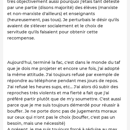
très objectivement aussi pourquoi j'étais tant détesté
par une partie (disons majorité) des élèves (marxiste
et non-marxiste d'ailleurs) et enseignants
(heureusement, pas tous). Je perturbais le désir qu'ils
avaient de s'élever socialement et le choix de
servitude qu'ils faisaient pour obtenir cette
recompense.
Aujourd'hui, terminé la fac, c'est dans le monde du taf
que je dois me projeter et encore une fois, j'ai adopté
la même attitude. J'ai toujours refusé par exemple de
répondre au téléphone pendant mes jours de repos.
J'ai refusé les heures sups, etc... J'ai alors dû subir des
reproches très violents et ma fierté a fait que j'ai
préféré partir plutôt que de m'y soumettre. C'est aussi
parce que je me suis toujours démerdé pour réussir à
bouffer. Je ne porte donc pas de jugements moraux
sur ceux qui n'ont pas le choix (bouffer, c'est pas un
besoin, mais une nécessité)
A présent, je me suis toujours forcé à réduire au max