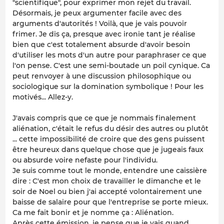
"scientifique", pour exprimer mon rejet du travail.
Désormais, je peux argumenter facile avec des
arguments d'autorités ! Voilà, que je vais pouvoir
frimer. Je dis ça, presque avec ironie tant je réalise
bien que c'est totalement absurde d'avoir besoin
d'utiliser les mots d'un autre pour paraphraser ce que
l'on pense. C'est une semi-boutade un poil cynique. Ca
peut renvoyer à une discussion philosophique ou
sociologique sur la domination symbolique ! Pour les
motivés... Allez-y.
J'avais compris que ce que je nommais finalement
aliénation, c'était le refus du désir des autres ou plutôt
... cette impossibilité de croire que des gens puissent
être heureux dans quelque chose que je jugeais faux
ou absurde voire nefaste pour l'individu.
Je suis comme tout le monde, entendre une caissière
dire :
C'est mon choix de travailler le dimanche et le
soir de Noel
ou
bien j'ai accepté volontairement une
baisse de salaire pour que l'entreprise se porte mieux.
Ca me fait bonir et je nomme ça : Aliénation.
Après cette émission, je pense que je vais quand