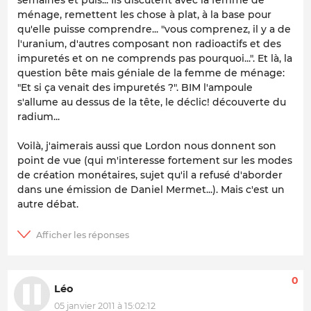
semaines et puis... Ils discutent avec la femme de
ménage, remettent les chose à plat, à la base pour
qu'elle puisse comprendre... "vous comprenez, il y a de
l'uranium, d'autres composant non radioactifs et des
impuretés et on ne comprends pas pourquoi...". Et là, la
question bête mais géniale de la femme de ménage:
"Et si ça venait des impuretés ?". BIM l'ampoule
s'allume au dessus de la tête, le déclic! découverte du
radium...
Voilà, j'aimerais aussi que Lordon nous donnent son
point de vue (qui m'interesse fortement sur les modes
de création monétaires, sujet qu'il a refusé d'aborder
dans une émission de Daniel Mermet...). Mais c'est un
autre débat.
0
Léo
05 janvier 2011 à 15:02:12