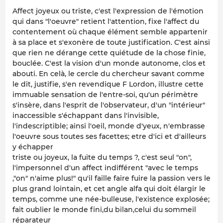
Affect joyeux ou triste, c'est l'expression de l'émotion
qui dans "l'oeuvre" retient l'attention, fixe l'affect du
contentement où chaque élément semble appartenir
à sa place et s'exonère de toute justification. C'est ainsi
que rien ne dérange cette quiétude de la chose finie,
bouclée. C'est la vision d'un monde autonome, clos et
abouti. En celà, le cercle du chercheur savant comme
le dit, justifie, s'en revendique F Lordon, illustre cette
immuable sensation de l'entre-soi, qu'un périmètre
s'insère, dans l'esprit de l'observateur, d'un "intérieur"
inaccessible s'échappant dans l'invisible,
l'indescriptible; ainsi l'oeil, monde d'yeux, n'embrasse
l'oeuvre sous toutes ses facettes; etre d'ici et d'ailleurs
y échapper
triste ou joyeux, la fuite du temps ?, c'est seul "on",
l'impersonnel d'un affect indifférent "avec le temps
,"on" n'aime plus!" qu'il faille faire fuire la passion vers le
plus grand lointain, et cet angle alfa qui doit élargir le
temps, comme une née-bulleuse, l'existence explosée;
fait oublier le monde fini,du bilan,celui du sommeil
réparateur