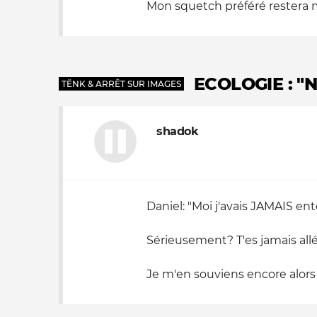
Mon squetch préféré restera mal
ECOLOGIE : 
TËNK & ARRÊT SUR IMAGES
shadok
Daniel: "Moi j'avais JAMAIS en
Sérieusement? T'es jamais all
Je m'en souviens encore alors q