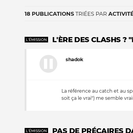
18 PUBLICATIONS
TRIÉES PAR
ACTIVIT
L'ÈRE DES CLASHS ? 
L'ÉMISSION
shadok
La vie du site
La référence au catch et au spe
soit ça le vrai") me semble vr
PAS DE PRÉCAIRES DA
L'ÉMISSION