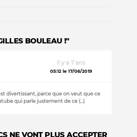
GILLES BOULEAU !"
il y a 7 ans
Qui sommes-nous ?
05:12 le 17/06/2019
'est divertissant, parce que on veut que ce
ube qui parle justement de ce (...)
ICS NE VONT PLUS ACCEPTER