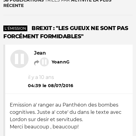
58 PUBLICATIONS
TRIÉES PAR
ACTIVITÉ LA PLUS
RÉCENTE
BREXIT : "LES GUEUX NE SONT PAS
L'ÉMISSION
FORCÉMENT FORMIDABLES"
Jean
YoannG
il y a 10 ans
04:39 le 08/07/2016
Emission a' ranger au Panthéon des bombes
cognitives. Juste a' cote' du dans le texte avec
Lordon sur desir et servitudes.
Merci beaucoup , beaucoup!