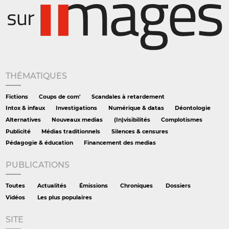
THÉMATIQUES
Fictions
Coups de com'
Scandales à retardement
Intox & infaux
Investigations
Numérique & datas
Déontologie
Alternatives
Nouveaux medias
(In)visibilités
Complotismes
Publicité
Médias traditionnels
Silences & censures
Pédagogie & éducation
Financement des medias
PUBLICATIONS
Toutes
Actualités
Émissions
Chroniques
Dossiers
Vidéos
Les plus populaires
SITE