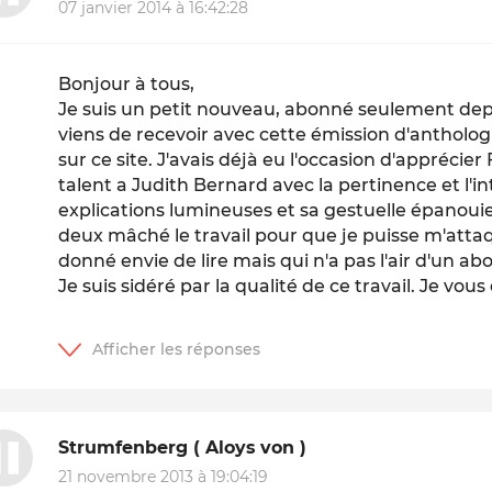
07 janvier 2014 à 16:42:28
Bonjour à tous,
Je suis un petit nouveau, abonné seulement depui
viens de recevoir avec cette émission d'antholog
sur ce site. J'avais déjà eu l'occasion d'apprécie
talent a Judith Bernard avec la pertinence et l'in
explications lumineuses et sa gestuelle épanouie 
deux mâché le travail pour que je puisse m'attaqu
donné envie de lire mais qui n'a pas l'air d'un abor
Je suis sidéré par la qualité de ce travail. Je vou
Strumfenberg ( Aloys von )
21 novembre 2013 à 19:04:19