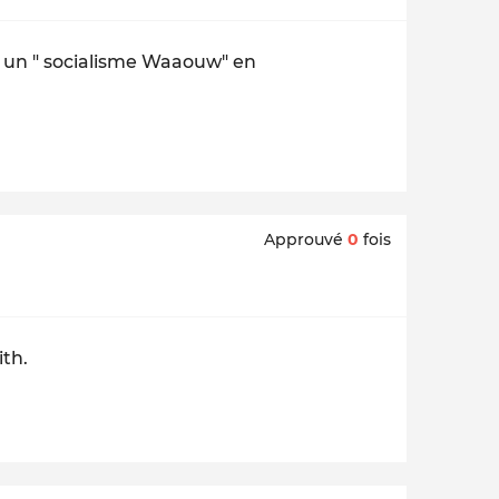
 d' un " socialisme Waaouw" en
Approuvé
0
fois
ith.