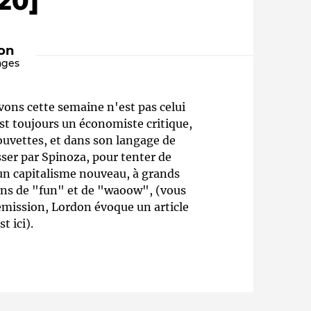
20]
ion
ages
ons cette semaine n'est pas celui
est toujours un économiste critique,
rouvettes, et dans son langage de
sser par Spinoza, pour tenter de
Qui sommes-nous ?
un capitalisme nouveau, à grands
tions de "fun" et de "waoow", (vous
émission, Lordon évoque un article
t ici).