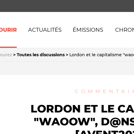
OURIR
ACTUALITÉS
ÉMISSIONS
CHRO
SE CONNECTER AVEC
FACEBOOK
courez
Toutes les discussions
Lordon et le capitalisme "wao
SE CONNECTER AVEC
Fictions
Déontol
 publications
LA PRESSE LIBRE
Coups de com'
Alternat
ossiers
SE CONNECTER AVEC LE
GAR
Scandales à retardement
Nouveau
 vidéos
COMMENTAI
Intox & infaux
(In)visibi
LORDON ET LE CA
 discussions
Investigations
Complot
 VIE DU SITE
CLIC GAUCHE
Numérique & datas
Publicité
"WAOOW", D@NS
ses