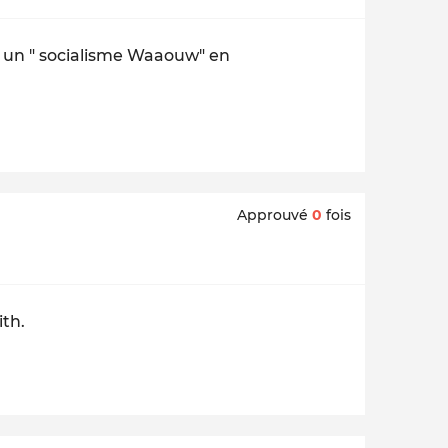
 d' un " socialisme Waaouw" en
Approuvé
0
fois
ith.