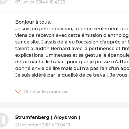
07 janvier 2014 à 16:42:28
Bonjour à tous,
Je suis un petit nouveau, abonné seulement depui
viens de recevoir avec cette émission d'antholog
sur ce site. J'avais déjà eu l'occasion d'apprécie
talent a Judith Bernard avec la pertinence et l'in
explications lumineuses et sa gestuelle épanouie 
deux mâché le travail pour que je puisse m'attaqu
donné envie de lire mais qui n'a pas l'air d'un abor
Je suis sidéré par la qualité de ce travail. Je vou
Strumfenberg ( Aloys von )
21 novembre 2013 à 19:04:19