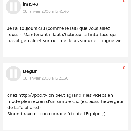
0
jm1943
08 janvier 2008 à 15:45:40
Je l'ai toujours cru (comme le lait) que vous alliez
reussir .Maintenant il faut s'habituer à l'interface qui
parait geniale,et surtout meilleurs voeux et longue vie.
0
Degun
08 janvier 2008 à 15:26:30
chez http://vpod.tv on peut agrandir les vidéos en
mode plein écran d'un simple clic (est aussi hébergeur
de LaTélélibre.fr)
Sinon bravo et bon courage à toute l'Equipe ;-)