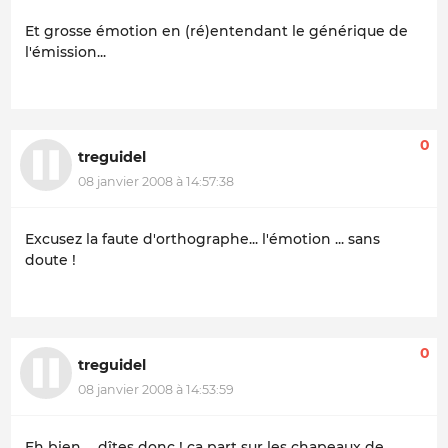
Et grosse émotion en (ré)entendant le générique de
l'émission...
0
treguidel
08 janvier 2008 à 14:57:38
Excusez la faute d'orthographe... l'émotion ... sans
doute !
0
treguidel
08 janvier 2008 à 14:53:59
Eh bien ... dîtes donc ! ça part sur les chapeaux de