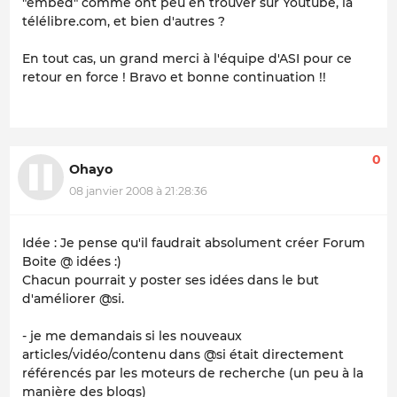
"embed" comme ont peu en trouver sur Youtube, la
télélibre.com, et bien d'autres ?
En tout cas, un grand merci à l'équipe d'ASI pour ce
retour en force ! Bravo et bonne continuation !!
0
Ohayo
08 janvier 2008 à 21:28:36
Idée : Je pense qu'il faudrait absolument créer Forum
Boite @ idées :)
Chacun pourrait y poster ses idées dans le but
d'améliorer @si.
- je me demandais si les nouveaux
articles/vidéo/contenu dans @si était directement
référencés par les moteurs de recherche (un peu à la
manière des blogs)