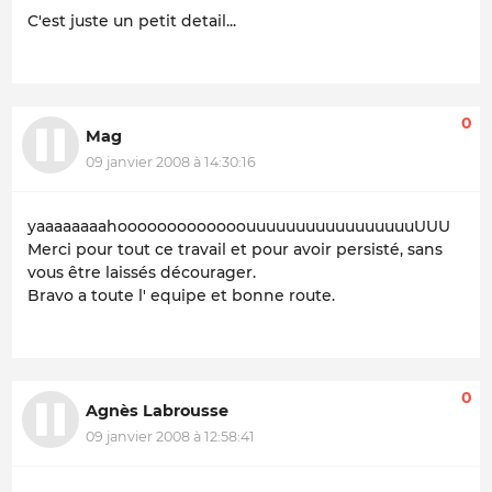
C'est juste un petit detail...
0
Mag
09 janvier 2008 à 14:30:16
yaaaaaaaahooooooooooooouuuuuuuuuuuuuuuuuUUU
Merci pour tout ce travail et pour avoir persisté, sans
vous être laissés décourager.
Bravo a toute l' equipe et bonne route.
0
Agnès Labrousse
09 janvier 2008 à 12:58:41