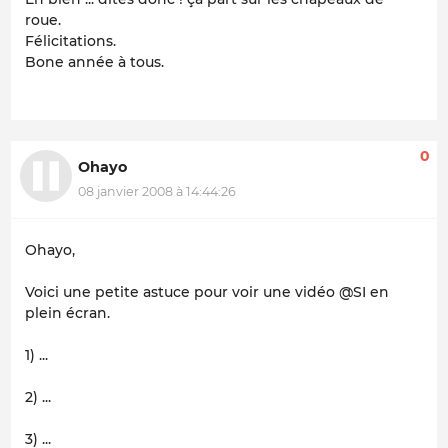
roue.
Félicitations.
Bone année à tous.
0
Ohayo
08 janvier 2008 à 14:44:26
Ohayo,
Voici une petite astuce pour voir une vidéo @SI en
plein écran.
1) ...
2) ...
3) ...