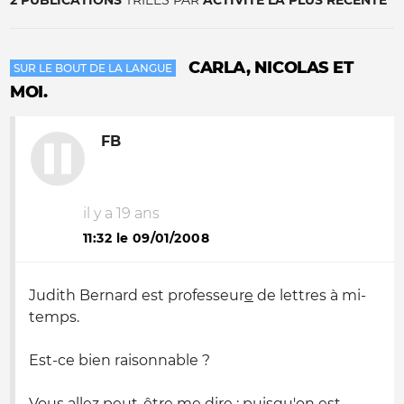
2 PUBLICATIONS
TRIÉES PAR
ACTIVITÉ LA PLUS RÉCENTE
CARLA, NICOLAS ET
SUR LE BOUT DE LA LANGUE
MOI.
FB
il y a 19 ans
11:32 le 09/01/2008
Judith Bernard est professeur
e
de lettres à mi-
temps.
Est-ce bien raisonnable ?
Vous allez peut-être me dire : puisqu'on est