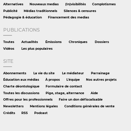
Alternatives
Nouveaux medias
(In)visibilités
Complotismes
Publicité
Médias traditionnels
Silences & censures
Pédagogie & éducation
Financement des medias
PUBLICATIONS
Toutes
Actualités
Émissions
Chroniques
Dossiers
Vidéos
Les plus populaires
SITE
Abonnements
La vie du site
Le médiateur
Parrainage
Éducation aux médias
À propos
L'équipe
Nos autres projets
Charte déontologique
Formulaire de contact
Toutes les discussions
Pige, stage, alternance
Aide
Offres pour les professionnels
Faire un don défiscalisable
Newsletters
Mentions légales
Conditions générales de vente
Crédits
RSS
Podcast