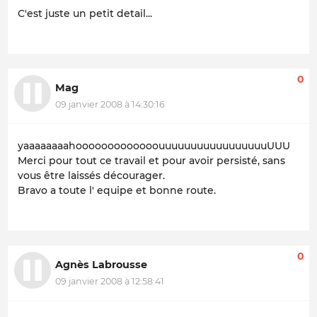
C'est juste un petit detail...
0
Mag
09 janvier 2008 à 14:30:16
yaaaaaaaahooooooooooooouuuuuuuuuuuuuuuuuUUU
Merci pour tout ce travail et pour avoir persisté, sans
vous être laissés décourager.
Bravo a toute l' equipe et bonne route.
0
Agnès Labrousse
09 janvier 2008 à 12:58:41