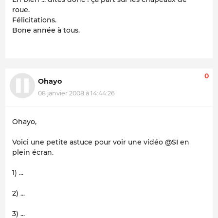
roue.
Félicitations.
Bone année à tous.
0
Ohayo
08 janvier 2008 à 14:44:26
Ohayo,
Voici une petite astuce pour voir une vidéo @SI en
plein écran.
1) ...
2) ...
3) ...