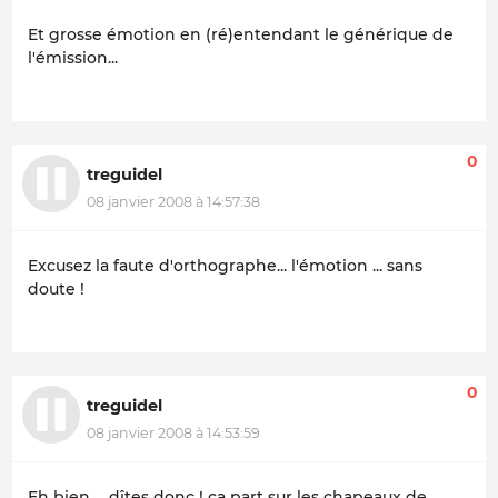
Et grosse émotion en (ré)entendant le générique de
l'émission...
0
treguidel
08 janvier 2008 à 14:57:38
Excusez la faute d'orthographe... l'émotion ... sans
doute !
0
treguidel
08 janvier 2008 à 14:53:59
Eh bien ... dîtes donc ! ça part sur les chapeaux de