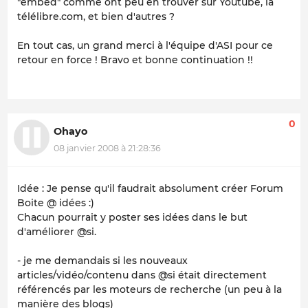
"embed" comme ont peu en trouver sur Youtube, la
télélibre.com, et bien d'autres ?
En tout cas, un grand merci à l'équipe d'ASI pour ce
retour en force ! Bravo et bonne continuation !!
0
Ohayo
08 janvier 2008 à 21:28:36
Idée : Je pense qu'il faudrait absolument créer Forum
Boite @ idées :)
Chacun pourrait y poster ses idées dans le but
d'améliorer @si.
- je me demandais si les nouveaux
articles/vidéo/contenu dans @si était directement
référencés par les moteurs de recherche (un peu à la
manière des blogs)