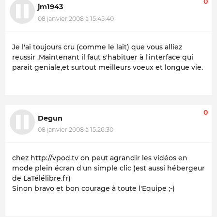
0
jm1943
08 janvier 2008 à 15:45:40
Je l'ai toujours cru (comme le lait) que vous alliez
reussir .Maintenant il faut s'habituer à l'interface qui
parait geniale,et surtout meilleurs voeux et longue vie.
0
Degun
08 janvier 2008 à 15:26:30
chez http://vpod.tv on peut agrandir les vidéos en
mode plein écran d'un simple clic (est aussi hébergeur
de LaTélélibre.fr)
Sinon bravo et bon courage à toute l'Equipe ;-)