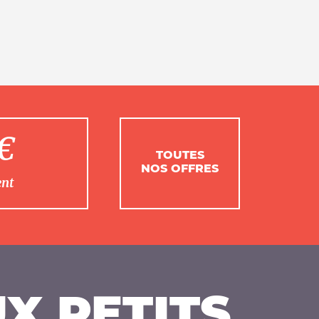
1€
TOUTES
NOS OFFRES
ent
X PETITS