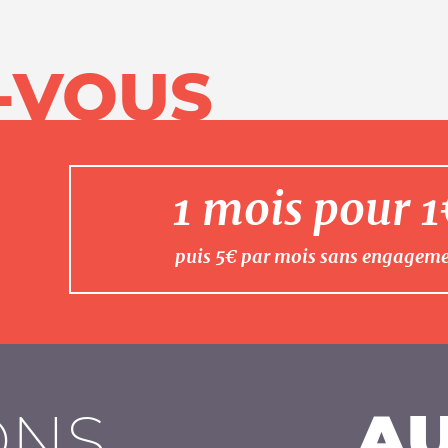
-VOUS
1 mois pour 
puis 5€ par mois sans engagem
ONS
AU