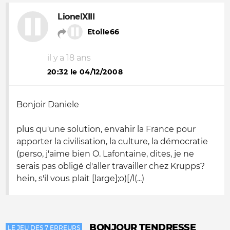
LionelXIII
Etoile66
il y a 18 ans
20:32 le 04/12/2008
Bonjoir Daniele
plus qu'une solution, envahir la France pour
apporter la civilisation, la culture, la démocratie
(perso, j'aime bien O. Lafontaine, dites, je ne
serais pas obligé d'aller travailler chez Krupps?
hein, s'il vous plait [large];
o
)[/l(...)
BONJOUR TENDRESSE
LE JEU DES 7 ERREURS