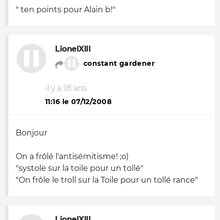
" ten points pour Alain b!"
LionelXIII
constant gardener
il y a 18 ans
11:16 le 07/12/2008
Bonjour
On a frôlé l'antisémitisme! ;
o
)
"systole sur la toile pour un tollé"
"On frôle le troll sur la Toile pour un tollé rance"
LionelXIII