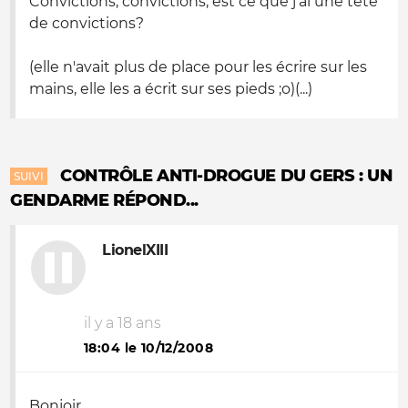
Convictions, convictions, est ce que j'ai une tête
de convictions?
(elle n'avait plus de place pour les écrire sur les
mains, elle les a écrit sur ses pieds ;
o
)(...)
CONTRÔLE ANTI-DROGUE DU GERS : UN
SUIVI
GENDARME RÉPOND...
LionelXIII
il y a 18 ans
18:04 le 10/12/2008
Bonjoir,