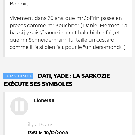
Bonjoir,
Vivement dans 20 ans, que mr Joffrin passe en
procès comme mr Kouchner ( Daniel Mermet: "là
bas si j'y suis"/france inter et bakchich.info) , et
que mr Schneidermann lui taille un costard,
comme il l'a si bien fait pour le "un tiers-mond(...)
DATI, YADE : LA SARKOZIE
LE MATINAUTE
EXÉCUTE SES SYMBOLES
LionelXIII
il y a 18 ans
13:51 le 10/12/2008