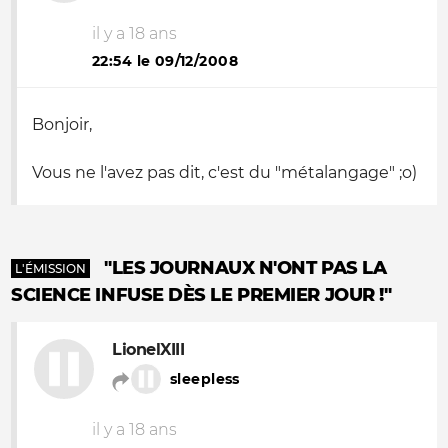
il y a 18 ans
22:54 le 09/12/2008
Bonjoir,
Vous ne l'avez pas dit, c'est du "métalangage" ;
o
)
"LES JOURNAUX N'ONT PAS LA
L'ÉMISSION
SCIENCE INFUSE DÈS LE PREMIER JOUR !"
LionelXIII
sleepless
il y a 18 ans