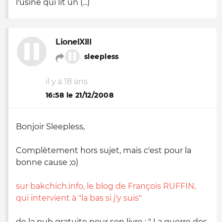
l'usine qui lit un (...)
LionelXIII
sleepless
il y a 18 ans
16:58 le 21/12/2008
Bonjoir Sleepless,
Complètement hors sujet, mais c'est pour la
bonne cause ;
o
)
sur bakchich.info, le blog de François RUFFIN,
qui intervient à "la bas si j'y suis"
de la pub gratuite pour son livre : " La guerre des