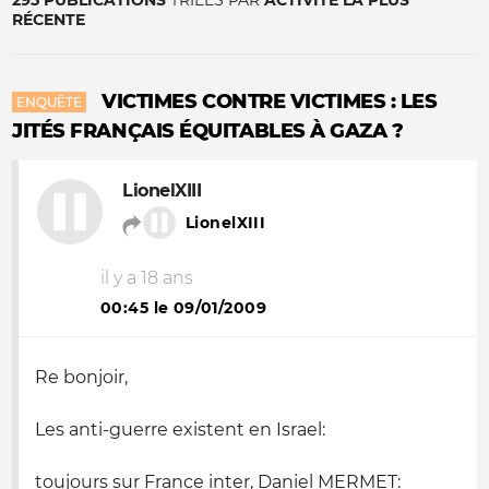
295 PUBLICATIONS
TRIÉES PAR
ACTIVITÉ LA PLUS
RÉCENTE
VICTIMES CONTRE VICTIMES : LES
ENQUÊTE
JITÉS FRANÇAIS ÉQUITABLES À GAZA ?
LionelXIII
LionelXIII
il y a 18 ans
00:45 le 09/01/2009
Re bonjoir,
Les anti-guerre existent en Israel:
toujours sur France inter, Daniel MERMET: