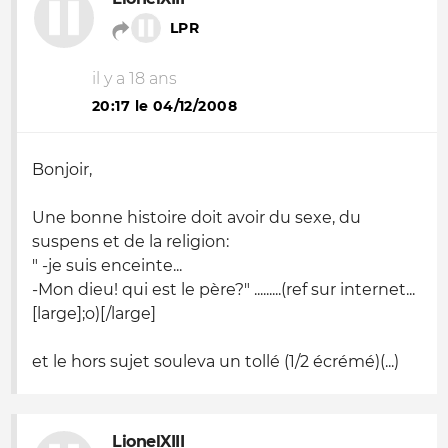
LPR
il y a 18 ans
20:17 le 04/12/2008
Bonjoir,
Une bonne histoire doit avoir du sexe, du
suspens et de la religion:
" -je suis enceinte...
-Mon dieu! qui est le père?" .........(ref sur internet...
[large];
o
)[/large]
et le hors sujet souleva un tollé (1/2 écrémé)(...)
LionelXIII