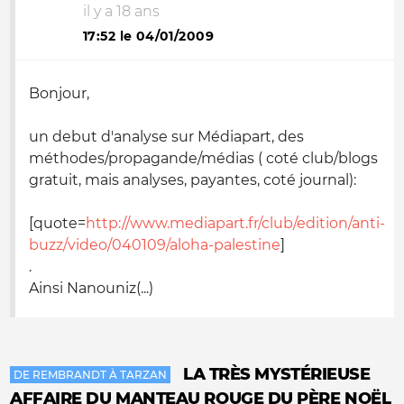
il y a 18 ans
17:52 le 04/01/2009
Bonjour,
un debut d'analyse sur Médiapart, des
méthodes/propagande/médias ( coté club/blogs
gratuit, mais analyses, payantes, coté journal):
[quote=
http://www.mediapart.fr/club/edition/anti-
buzz/video/040109/aloha-palestine
]
.
Ainsi Nanouniz(...)
LA TRÈS MYSTÉRIEUSE
DE REMBRANDT À TARZAN
AFFAIRE DU MANTEAU ROUGE DU PÈRE NOËL