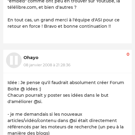
"embed" comme ont peu en trouver sur Youtube, la
télélibre.com, et bien d'autres ?
En tout cas, un grand merci à l'équipe d'ASI pour ce
retour en force ! Bravo et bonne continuation !!
0
Ohayo
08 janvier 2008 à 21:28:36
Idée : Je pense qu'il faudrait absolument créer Forum
Boite @ idées :)
Chacun pourrait y poster ses idées dans le but
d'améliorer @si.
- je me demandais si les nouveaux
articles/vidéo/contenu dans @si était directement
référencés par les moteurs de recherche (un peu à la
manière des blogs)