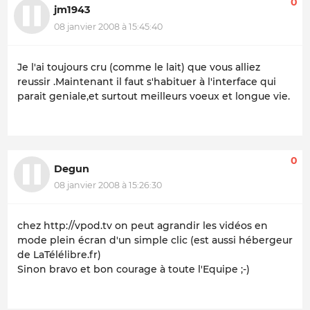
0
jm1943
08 janvier 2008 à 15:45:40
Je l'ai toujours cru (comme le lait) que vous alliez
reussir .Maintenant il faut s'habituer à l'interface qui
parait geniale,et surtout meilleurs voeux et longue vie.
0
Degun
08 janvier 2008 à 15:26:30
chez http://vpod.tv on peut agrandir les vidéos en
mode plein écran d'un simple clic (est aussi hébergeur
de LaTélélibre.fr)
Sinon bravo et bon courage à toute l'Equipe ;-)