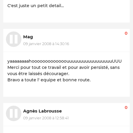
C'est juste un petit detail...
0
Mag
09 janvier 2008 à 14:30:16
yaaaaaaaahooooooooooooouuuuuuuuuuuuuuuuuUUU
Merci pour tout ce travail et pour avoir persisté, sans
vous être laissés décourager.
Bravo a toute l' equipe et bonne route.
0
Agnès Labrousse
09 janvier 2008 à 12:58:41