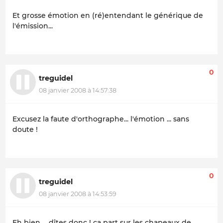
Et grosse émotion en (ré)entendant le générique de
l'émission...
0
treguidel
08 janvier 2008 à 14:57:38
Excusez la faute d'orthographe... l'émotion ... sans
doute !
0
treguidel
08 janvier 2008 à 14:53:59
Eh bien ... dîtes donc ! ça part sur les chapeaux de