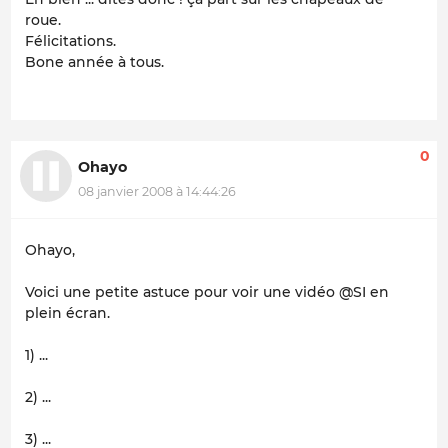
roue.
Félicitations.
Bone année à tous.
0
Ohayo
08 janvier 2008 à 14:44:26
Ohayo,
Voici une petite astuce pour voir une vidéo @SI en
plein écran.
1) ...
2) ...
3) ...