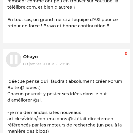
"embed" comme ont peu en trouver sur Youtube, la
télélibre.com, et bien d'autres ?
En tout cas, un grand merci à l'équipe d'ASI pour ce
retour en force ! Bravo et bonne continuation !!
0
Ohayo
08 janvier 2008 à 21:28:36
Idée : Je pense qu'il faudrait absolument créer Forum
Boite @ idées :)
Chacun pourrait y poster ses idées dans le but
d'améliorer @si.
- je me demandais si les nouveaux
articles/vidéo/contenu dans @si était directement
référencés par les moteurs de recherche (un peu à la
manière des blogs)