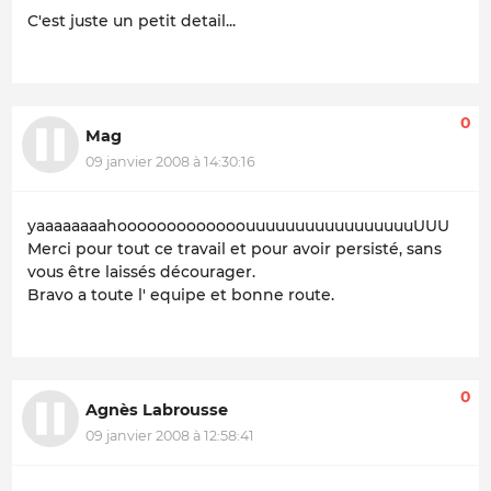
C'est juste un petit detail...
0
Mag
09 janvier 2008 à 14:30:16
yaaaaaaaahooooooooooooouuuuuuuuuuuuuuuuuUUU
Merci pour tout ce travail et pour avoir persisté, sans
vous être laissés décourager.
Bravo a toute l' equipe et bonne route.
0
Agnès Labrousse
09 janvier 2008 à 12:58:41