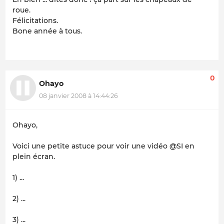
roue.
Félicitations.
Bone année à tous.
0
Ohayo
08 janvier 2008 à 14:44:26
Ohayo,
Voici une petite astuce pour voir une vidéo @SI en
plein écran.
1) ...
2) ...
3) ...