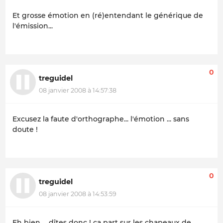
Et grosse émotion en (ré)entendant le générique de
l'émission...
0
treguidel
08 janvier 2008 à 14:57:38
Excusez la faute d'orthographe... l'émotion ... sans
doute !
0
treguidel
08 janvier 2008 à 14:53:59
Eh bien ... dîtes donc ! ça part sur les chapeaux de