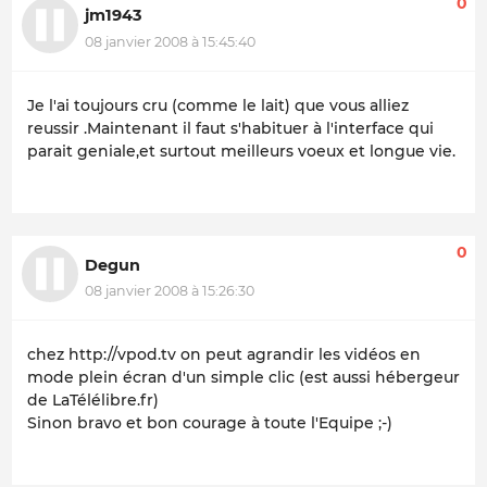
0
jm1943
08 janvier 2008 à 15:45:40
Je l'ai toujours cru (comme le lait) que vous alliez
reussir .Maintenant il faut s'habituer à l'interface qui
parait geniale,et surtout meilleurs voeux et longue vie.
0
Degun
08 janvier 2008 à 15:26:30
chez http://vpod.tv on peut agrandir les vidéos en
mode plein écran d'un simple clic (est aussi hébergeur
de LaTélélibre.fr)
Sinon bravo et bon courage à toute l'Equipe ;-)