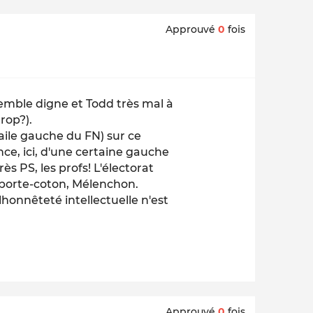
Approuvé
0
fois
semble digne et Todd très mal à
trop?).
'aile gauche du FN) sur ce
e, ici, d'une certaine gauche
ès PS, les profs! L'électorat
 porte-coton, Mélenchon.
honnêteté intellectuelle n'est
Approuvé
0
fois