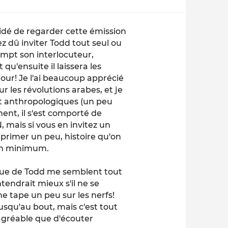
cidé de regarder cette émission
ez dû inviter Todd tout seul ou
rompt son interlocuteur,
t qu'ensuite il laissera les
tour! Je l'ai beaucoup apprécié
 les révolutions arabes, et je
t anthropologiques (un peu
nt, il s'est comporté de
 mais si vous en invitez un
primer un peu, histoire qu'on
 un minimum.
ique de Todd me semblent tout
ntendrait mieux s'il ne se
 me tape un peu sur les nerfs!
usqu'au bout, mais c'est tout
agréable que d'écouter