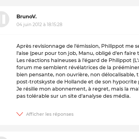
BrunoV.
04 juin 2012 à 18:15:28
Après revisionnage de l'émission, Philippot me 
l'aise (peur pour ton job, Manu, obligé d'en faire 
Les réactions haineuses à l'égard de Philippot (L
forum me semblent révélatrices de la prééminenc
bien pensante, non ouvrière, non délocalisable, tr
post-trotskyste de Hollande et de son hypocrite
Je résilie mon abonnement, à regret, mais la mal
pas tolérable sur un site d'analyse des média.