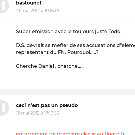
bastounet
19 mai 2012 à 10:16:19
Super emission avec le toujours juste Todd.
D.S. devrait se mefier de ses accusations d"elem
representant du FN. Pourquoi.....?
Cherche Daniel , cherche.....
ceci n'est pas un pseudo
13 mai 2012 à 17:16:55
enterrement de première classe au figaro.fr