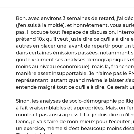
Bon, avec environs 3 semaines de retard, j'ai dé
(j'en suis à la moitié), et honnêtement, vous auri
pas. Il occupe tout l'espace de discussion, inter
prétend 10x qu'il veut juste dire ce qu'il a à dire e
autres en placer une, avant de repartir pour un 
dans certaines émissions passées, notamment sur
goûte vraiment ses analyses démographiques e
moins au niveau économique), mais là, francheme
manière assez insupportable! Je n'aime pas le FN,
représentant, autant quand même le laisser s'ex
entende malgré tout ce qu'il a à dire. Ce serait
Sinon, les analyses de socio-démographie polit
à fait vraisemblables et appropriées. Mais, on l'e
montrait pas aussi agressif. Là, je dois dire qu'il
Donc, je vais faire de mon mieux pour l'écouter j
un exercice, même si c'est beaucoup moins dés