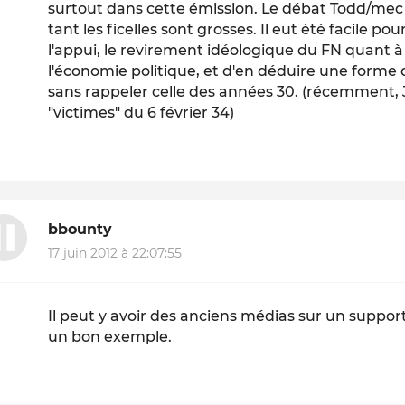
surtout dans cette émission. Le débat Todd/mec 
tant les ficelles sont grosses. Il eut été facile 
l'appui, le revirement idéologique du FN quant à
l'économie politique, et d'en déduire une forme
sans rappeler celle des années 30. (récemmen
"victimes" du 6 février 34)
bbounty
17 juin 2012 à 22:07:55
Il peut y avoir des anciens médias sur un suppor
un bon exemple.