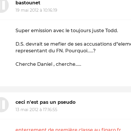
bastounet
19 mai 2012 à 10:16:19
Super emission avec le toujours juste Todd.
D.S. devrait se mefier de ses accusations d"elem
representant du FN. Pourquoi.....?
Cherche Daniel , cherche.....
ceci n'est pas un pseudo
13 mai 2012 à 17:16:55
enterrement de première classe au figaro.fr