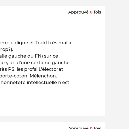
Approuvé
0
fois
semble digne et Todd très mal à
trop?).
'aile gauche du FN) sur ce
e, ici, d'une certaine gauche
ès PS, les profs! L'électorat
 porte-coton, Mélenchon.
honnêteté intellectuelle n'est
Approuvé
0
fois