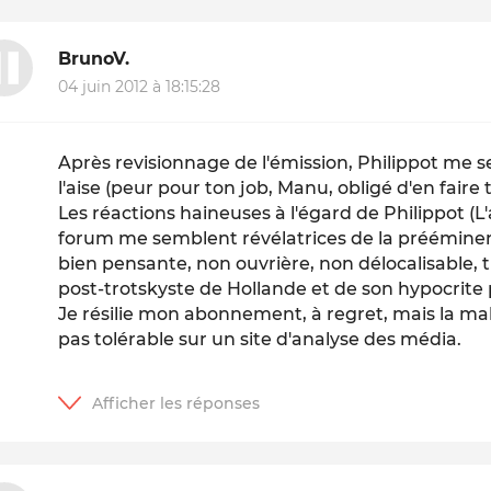
BrunoV.
04 juin 2012 à 18:15:28
Après revisionnage de l'émission, Philippot me 
l'aise (peur pour ton job, Manu, obligé d'en faire 
Les réactions haineuses à l'égard de Philippot (L
forum me semblent révélatrices de la prééminenc
bien pensante, non ouvrière, non délocalisable, tr
post-trotskyste de Hollande et de son hypocrite
Je résilie mon abonnement, à regret, mais la mal
pas tolérable sur un site d'analyse des média.