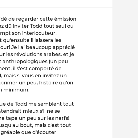
cidé de regarder cette émission
ez dû inviter Todd tout seul ou
rompt son interlocuteur,
t qu'ensuite il laissera les
tour! Je l'ai beaucoup apprécié
 les révolutions arabes, et je
t anthropologiques (un peu
nt, il s'est comporté de
 mais si vous en invitez un
primer un peu, histoire qu'on
 un minimum.
ique de Todd me semblent tout
ntendrait mieux s'il ne se
 me tape un peu sur les nerfs!
usqu'au bout, mais c'est tout
agréable que d'écouter