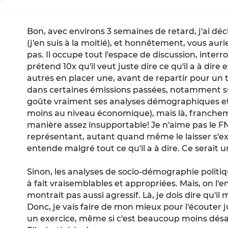
Bon, avec environs 3 semaines de retard, j'ai dé
(j'en suis à la moitié), et honnêtement, vous auri
pas. Il occupe tout l'espace de discussion, inter
prétend 10x qu'il veut juste dire ce qu'il a à dire e
autres en placer une, avant de repartir pour un 
dans certaines émissions passées, notamment sur
goûte vraiment ses analyses démographiques e
moins au niveau économique), mais là, francheme
manière assez insupportable! Je n'aime pas le FN,
représentant, autant quand même le laisser s'ex
entende malgré tout ce qu'il a à dire. Ce serait
Sinon, les analyses de socio-démographie polit
à fait vraisemblables et appropriées. Mais, on l'e
montrait pas aussi agressif. Là, je dois dire qu'il
Donc, je vais faire de mon mieux pour l'écouter j
un exercice, même si c'est beaucoup moins dés