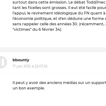
surtout dans cette émission. Le débat Todd/mec 
tant les ficelles sont grosses. Il eut été facile 
l'appui, le revirement idéologique du FN quant à
l'économie politique, et d'en déduire une forme
sans rappeler celle des années 30. (récemmen
"victimes" du 6 février 34)
bbounty
17 juin 2012 à 22:07:55
Il peut y avoir des anciens médias sur un suppor
un bon exemple.