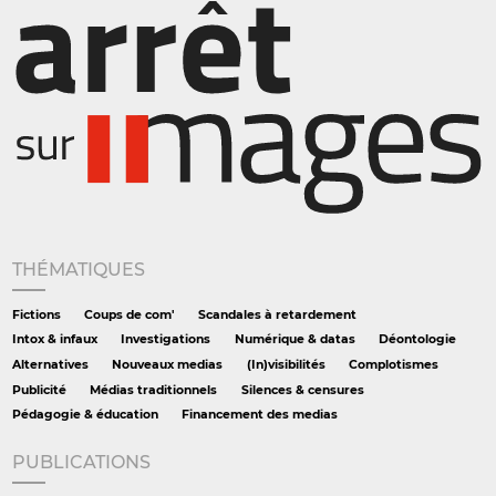
THÉMATIQUES
Fictions
Coups de com'
Scandales à retardement
Intox & infaux
Investigations
Numérique & datas
Déontologie
Alternatives
Nouveaux medias
(In)visibilités
Complotismes
Publicité
Médias traditionnels
Silences & censures
Pédagogie & éducation
Financement des medias
PUBLICATIONS