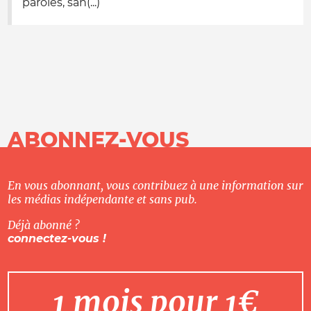
paroles, san(...)
ABONNEZ-VOUS
En vous abonnant, vous contribuez à une information sur
les médias indépendante et sans pub.
Déjà abonné ?
connectez-vous !
1 mois pour 1€