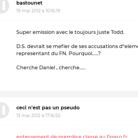
bastounet
19 mai 2012 à 10:16:19
Super emission avec le toujours juste Todd.
D.S. devrait se mefier de ses accusations d"elem
representant du FN. Pourquoi.....?
Cherche Daniel , cherche.....
ceci n'est pas un pseudo
13 mai 2012 à 17:16:55
enterrement de première classe au figaro.fr