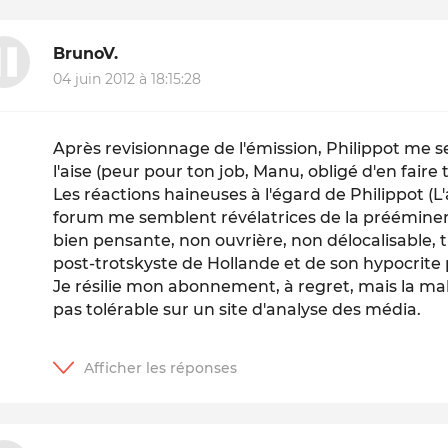
BrunoV.
04 juin 2012 à 18:15:28
Après revisionnage de l'émission, Philippot me 
l'aise (peur pour ton job, Manu, obligé d'en faire 
Les réactions haineuses à l'égard de Philippot (L
forum me semblent révélatrices de la prééminenc
bien pensante, non ouvrière, non délocalisable, tr
post-trotskyste de Hollande et de son hypocrite
Je résilie mon abonnement, à regret, mais la mal
pas tolérable sur un site d'analyse des média.