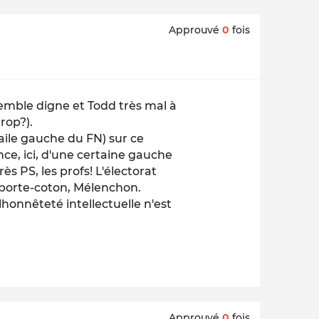
Approuvé
0
fois
semble digne et Todd très mal à
trop?).
'aile gauche du FN) sur ce
e, ici, d'une certaine gauche
ès PS, les profs! L'électorat
 porte-coton, Mélenchon.
honnêteté intellectuelle n'est
Approuvé
0
fois