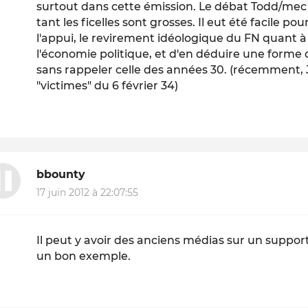
surtout dans cette émission. Le débat Todd/mec 
tant les ficelles sont grosses. Il eut été facile 
l'appui, le revirement idéologique du FN quant à
l'économie politique, et d'en déduire une forme
sans rappeler celle des années 30. (récemmen
"victimes" du 6 février 34)
bbounty
17 juin 2012 à 22:07:55
Il peut y avoir des anciens médias sur un suppor
un bon exemple.