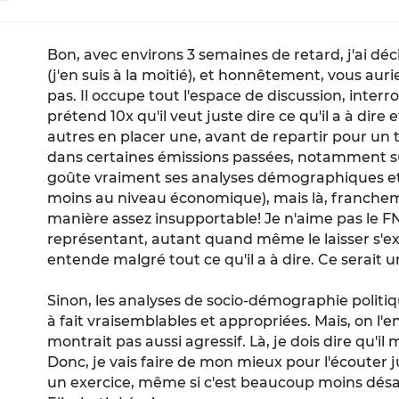
Bon, avec environs 3 semaines de retard, j'ai dé
(j'en suis à la moitié), et honnêtement, vous auri
pas. Il occupe tout l'espace de discussion, inter
prétend 10x qu'il veut juste dire ce qu'il a à dire e
autres en placer une, avant de repartir pour un 
dans certaines émissions passées, notamment sur
goûte vraiment ses analyses démographiques e
moins au niveau économique), mais là, francheme
manière assez insupportable! Je n'aime pas le FN,
représentant, autant quand même le laisser s'ex
entende malgré tout ce qu'il a à dire. Ce serait
Sinon, les analyses de socio-démographie polit
à fait vraisemblables et appropriées. Mais, on l'e
montrait pas aussi agressif. Là, je dois dire qu'il
Donc, je vais faire de mon mieux pour l'écouter j
un exercice, même si c'est beaucoup moins dés