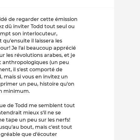
cidé de regarder cette émission
ez dû inviter Todd tout seul ou
rompt son interlocuteur,
t qu'ensuite il laissera les
tour! Je l'ai beaucoup apprécié
 les révolutions arabes, et je
t anthropologiques (un peu
nt, il s'est comporté de
 mais si vous en invitez un
primer un peu, histoire qu'on
 un minimum.
ique de Todd me semblent tout
ntendrait mieux s'il ne se
 me tape un peu sur les nerfs!
usqu'au bout, mais c'est tout
agréable que d'écouter